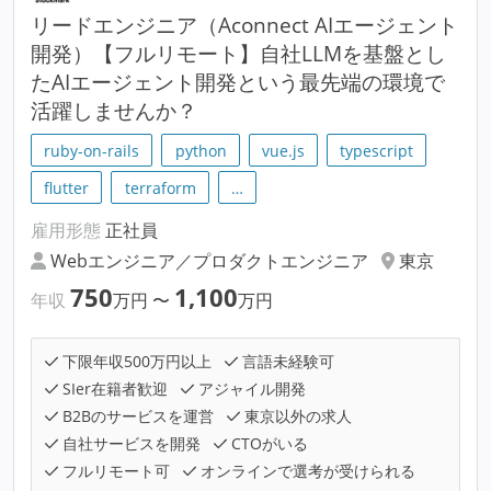
リードエンジニア（Aconnect AIエージェント
開発）【フルリモート】自社LLMを基盤とし
たAIエージェント開発という最先端の環境で
活躍しませんか？
ruby-on-rails
python
vue.js
typescript
flutter
terraform
…
雇用形態
正社員
Webエンジニア／プロダクトエンジニア
東京
750
1,100
年収
万円
〜
万円
下限年収500万円以上
言語未経験可
SIer在籍者歓迎
アジャイル開発
B2Bのサービスを運営
東京以外の求人
自社サービスを開発
CTOがいる
フルリモート可
オンラインで選考が受けられる