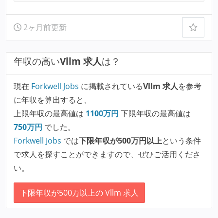
2ヶ月前更新
年収の高い
Vllm 求人
は？
現在
Forkwell Jobs
に掲載されている
Vllm 求人
を参考
に年収を算出すると、
上限年収の最高値は
1100
万円
下限年収の最高値は
750
万円
でした。
Forkwell Jobs
では
下限年収が500万円以上
という条件
で求人を探すことができますので、ぜひご活用くださ
い。
下限年収が500万以上の Vllm 求人