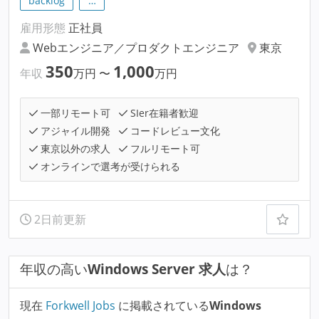
backlog
…
雇用形態
正社員
Webエンジニア／プロダクトエンジニア
東京
350
1,000
年収
万円
〜
万円
一部リモート可
SIer在籍者歓迎
アジャイル開発
コードレビュー文化
東京以外の求人
フルリモート可
オンラインで選考が受けられる
2日前更新
年収の高い
Windows Server 求人
は？
現在
Forkwell Jobs
に掲載されている
Windows