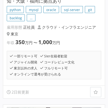
知・大阪・福岡に拠点あり
python
mysql
oracle
sql-server
git
backlog
…
雇用形態
正社員
クラウド・インフラエンジニア
東京
350
1,000
年収
万円
〜
万円
一部リモート可
SIer在籍者歓迎
アジャイル開発
コードレビュー文化
東京以外の求人
フルリモート可
オンラインで選考が受けられる
2日前更新