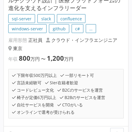
ルチクラウド設計｜医療プラットフォームの
進化を支えるインフラリーダー
sql-server
slack
confluence
windows-server
github
c#
…
雇用形態
正社員
クラウド・インフラエンジニア
東京
800
1,200
年収
万円
〜
万円
下限年収500万円以上
一部リモート可
言語未経験可
SIer在籍者歓迎
コードレビュー文化
B2Cのサービスを運営
椅子が定価6万円以上
B2Bのサービスを運営
自社サービスを開発
CTOがいる
オンラインで選考が受けられる