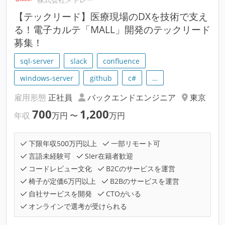
【テックリード】医療現場のDXを技術で支え
る！電子カルテ「MALL」開発のテックリード
募集！
sql-server
slack
confluence
windows-server
github
c#
…
雇用形態
正社員
バックエンドエンジニア
東京
700
1,200
年収
万円
〜
万円
下限年収500万円以上
一部リモート可
言語未経験可
SIer在籍者歓迎
コードレビュー文化
B2Cのサービスを運営
椅子が定価6万円以上
B2Bのサービスを運営
自社サービスを開発
CTOがいる
オンラインで選考が受けられる