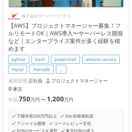
株式会社サーバーワークス
【AWS】プロジェクトマネージャー募集！フ
ルリモートOK｜AWS導入〜サーバーレス開発
など｜エンタープライズ案件が多く経験を積
めます
python
bash
powershell
amazon-aurora
mysql
mariadb
…
雇用形態
正社員
プロジェクトマネージャー
東京
750
1,200
年収
万円
〜
万円
下限年収500万円以上
SIer在籍者歓迎
アジャイル開発
コードレビュー文化
B2Bのサービスを運営
東京以外の求人