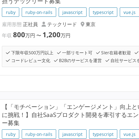
担うテックリード募集
ruby
ruby-on-rails
javascript
typescript
vue.js
雇用形態
正社員
テックリード
東京
800
1,200
年収
万円
〜
万円
下限年収500万円以上
一部リモート可
SIer在籍者歓迎
コードレビュー文化
B2Bのサービスを運営
自社サービス
【「モチベーション」「エンゲージメント」向上と
に挑戦！】自社SaaSプロダクト開発を牽引するエ
ー募集
ruby
ruby-on-rails
javascript
typescript
vue.js