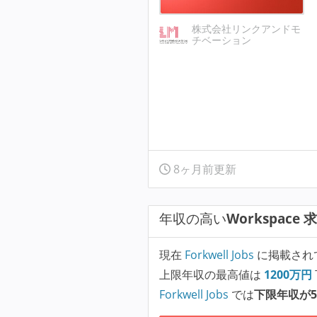
株式会社リンクアンドモ
チベーション
8ヶ月前更新
年収の高い
Workspace 
現在
Forkwell Jobs
に掲載され
上限年収の最高値は
1200
万円
Forkwell Jobs
では
下限年収が5