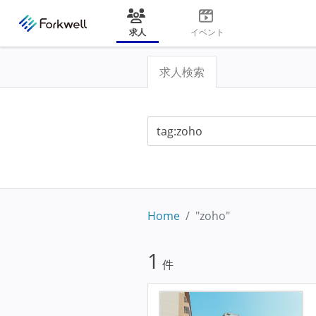
求人
イベント
求人検索
Home
"zoho"
1
件