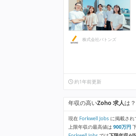
株式会社バトンズ
約1年前更新
年収の高い
Zoho 求人
は？
現在
Forkwell Jobs
に掲載され
上限年収の最高値は
900
万円
Forkwell Jobs
では
下限年収が5