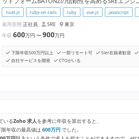
ットフォームBATONZの信頼性を高めるSREエンジ
nuxt.js
ruby-on-rails
ruby
vue.js
javascript
雇用形態
正社員
SRE
東京
600
900
年収
万円
〜
万円
下限年収500万円以上
一部リモート可
SIer在籍者歓迎
自社サービスを開発
CTOがいる
ている
Zoho 求人
を参考に年収を算出すると、
下限年収の最高値は
600
万円
でした。
00万円以上
という条件で求人を探すことができますので、ぜ