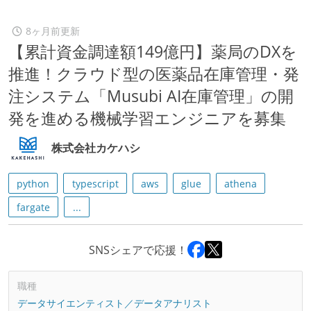
8ヶ月前更新
【累計資金調達額149億円】薬局のDXを
推進！クラウド型の医薬品在庫管理・発
注システム「Musubi AI在庫管理」の開
発を進める機械学習エンジニアを募集
株式会社カケハシ
python
typescript
aws
glue
athena
fargate
...
SNSシェアで応援！
職種
データサイエンティスト／データアナリスト