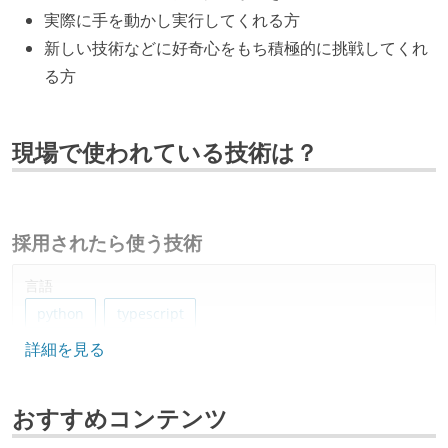
実際に手を動かし実行してくれる方
新しい技術などに好奇心をもち積極的に挑戦してくれ
る方
現場で使われている技術は？
採用されたら使う技術
言語
python
typescript
詳細を見る
その他
aws
glue
athena
fargate
sagemaker
おすすめコンテンツ
lamdba
aws-cdk
databricks
pandas