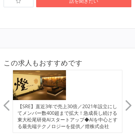
話を聞きたい
この求人もおすすめです
全
【SRE】直近3年で売上30倍／2021年設立にし
【
I
てメンバー数400超まで拡大！急成長し続ける
革
解
東大松尾研発AIスタートアップ◆AIを中心とす
を
気
る最先端テクノロジーを提供／燈株式会社