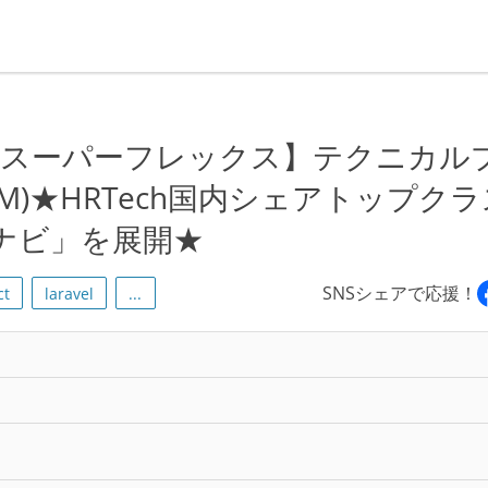
/スーパーフレックス】テクニカル
M)★HRTech国内シェアトップクラ
オナビ」を展開★
SNSシェアで応援！
ct
laravel
...