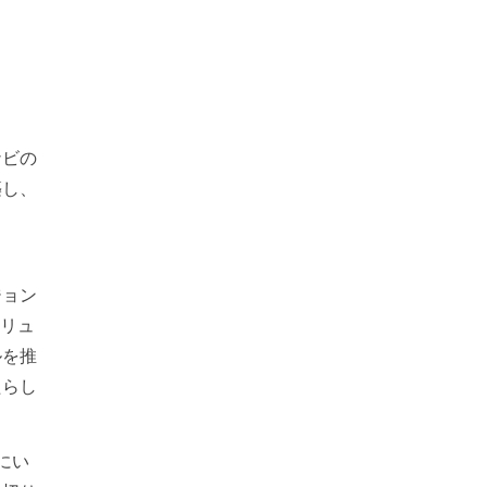
ナビの
築し、
ジョン
ソリュ
ルを推
たらし
にい