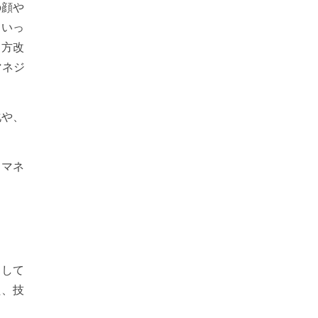
の顔や
といっ
き方改
マネジ
化や、
トマネ
ドして
た、技