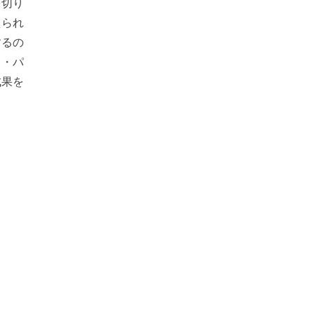
を切り
えられ
するの
ク・パ
成果を