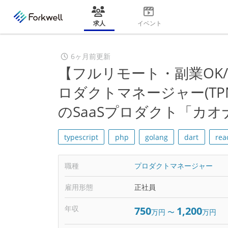
求人
イベント
6ヶ月前更新
【フルリモート・副業OK
ロダクトマネージャー(TP
のSaaSプロダクト「カ
typescript
php
golang
dart
rea
職種
プロダクトマネージャー
雇用形態
正社員
年収
750
1,200
万円
〜
万円