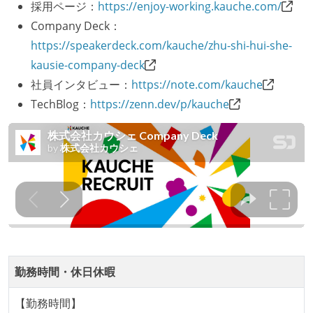
採用ページ：
https://enjoy-working.kauche.com/
1年以内に、技術負債を解消するためのプロジェクト
Company Deck：
や、古くなったツールのリプレイスプロジェクトがボ
https://speakerdeck.com/kauche/zhu-shi-hui-she-
トムアップで実施されたことがある
kausie-company-deck
OS やエディタ、IDE といった個人の環境は、各自の責
社員インタビュー：
https://note.com/kauche
任で好きなものを使うことができる
TechBlog：
https://zenn.dev/p/kauche
企画を決定する場に、実装を担当する開発メンバーが
参加している
タスクの見積もりは、実装を担当するメンバーが中心
となって行う
全体のスケジュール管理は、途中の成果を随時確認し
ながら、納期または盛り込む機能を柔軟に調整する形
で行う
プロダクトの開発言語やフレームワークなど主要な構
成技術は、基本的に最新版より1年以上ビハインドし
勤務時間・休日休暇
ていない
【勤務時間】