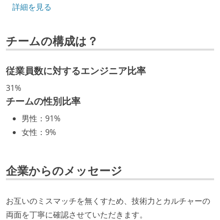
詳細を見る
エンジニアの人事評価にエンジニア経験者が関わって
いる
チームの構成は？
社内で、バックエンドチームからSREチームへの異動
など、キャリア形成を目的とした職域を超えての積極
的な異動が推奨され、実施されている
従業員数に対するエンジニア比率
マネージャーやCTOと高頻度（月1程度）でキャリアに
31%
ついて話す場が設けられている
チームの性別比率
年収800万円以上のエンジニアに、マネジメントの役
男性
：
91%
割を持たない人がいる
女性
：
9%
技術カルチャー
CTO またはそれに準じる、技術やワークフローの標準
企業からのメッセージ
化を行う役割の人・部門が存在する
取締役（社内）または執行役員として、エンジニアリ
お互いのミスマッチを無くすため、技術力とカルチャーの
ング部門の人間が経営に参加している
両面を丁寧に確認させていただきます。
社外から登壇を依頼・指名を受けるようなエンジニア