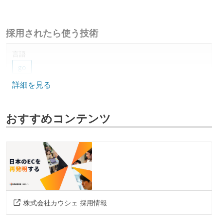
採用されたら使う技術
言語
go
詳細を見る
ソースコード管理
git
おすすめコンテンツ
情報共有ツール
notion
slack
その他
figma
spanner
cloud-run
grpc
terraform
github-actions
株式会社カウシェ 採用情報