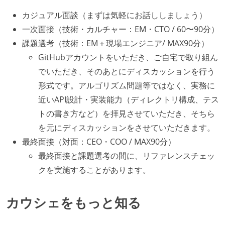
が在籍している
カジュアル面談（まずは気軽にお話ししましょう）
エンジニアが自発的に外部のイベントやカンファレン
一次面接（技術・カルチャー：EM・CTO / 60〜90分）
スに登壇している
課題選考（技術：EM＋現場エンジニア/ MAX90分）
最新技術を追いかけるための社内勉強会が定期開催さ
GitHubアカウントをいただき、ご自宅で取り組ん
れ、参加者が自主的に参加している
でいただき、そのあとにディスカッションを行う
Slack等で、最新技術の良し悪しをメンバーがよく会話
形式です。アルゴリズム問題等ではなく、実務に
している
近いAPI設計・実装能力（ディレクトリ構成、テス
トの書き方など）を拝見させていただき、そちら
開発メンバーの裁量
を元にディスカッションをさせていただきます。
設計・実装から運用までを同じ開発チームが担い、フ
最終面接（対面：CEO・COO / MAX90分）
ロントエンド、バックエンド、インフラといった役割
最終面接と課題選考の間に、リファレンスチェッ
の境界を超えて、個人が必要な範囲にまで染み出して
クを実施することがあります。
いく姿勢が根付いている
ユーザーのニーズや課題を理解するために、開発チー
カウシェをもっと知る
ムのメンバーが、ユーザーインタビューに参加してい
る