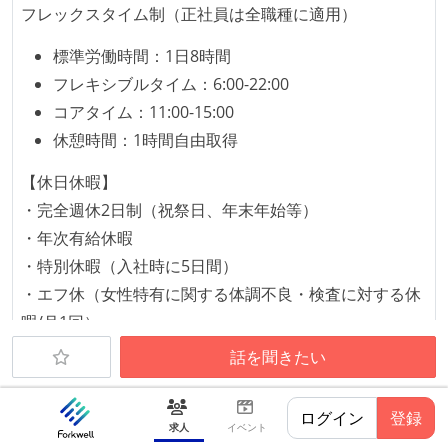
コード品質向上のための取り組み
フレックスタイム制（正社員は全職種に適用）
本番にデプロイされるコードには、全てコードレビュ
標準労働時間：1日8時間
ーまたはペアプログラミングを実施している
フレキシブルタイム：6:00-22:00
「リファクタリングは随時行われるべき」という価値
コアタイム：11:00-15:00
観をメンバー全員が共有しており、日常的に実施して
休憩時間：1時間自由取得
いる
【休日休暇】
何らかのコーディング規約をチーム全体で遵守するよ
・完全週休2日制（祝祭日、年末年始等）
うにしている
・年次有給休暇
提出されたコードには自動的にリグレッションテスト
・特別休暇（入社時に5日間）
が実行される環境が構築されている
・エフ休（女性特有に関する体調不良・検査に対する休
コード品質評価ツールを導入して、メンバーが常に確
暇/月1回）
認できるようにしている
・慶弔休暇
話を聞きたい
テストの実施度
・産休・育休
ほとんどのプロダクトコードに単体テストを記述、実
・子の看護等休暇
ログイン
登録
求人
イベント
施している
【試用期間】