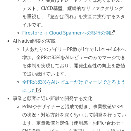
スピードと品質はトレードオフではありません。
テスト、CI/CD基盤、継続的なリファクタリング
を重視し、「急がば回れ」を実直に実行するスタ
イルです。
Firestore → Cloud Spannerへの移行の例
AI Native開発の実践
1人あたりのデイリーPR数が1年で1.1本→4.6本へ
増加。全PRの83%をAIレビューのみでマージでき
る体制を実現しており、開発生産性の向上を数値
で追い続けています。
全PRの83%をAIレビューだけでマージできるよう
にした
事業と顧客に近い距離で開発する文化
PdMやデザイナーと混成で動き、事業数値やKPI
の状況・対応方針を深くSyncして開発を行ってい
ます。定量数値と定性（使用感・お問い合わせ・