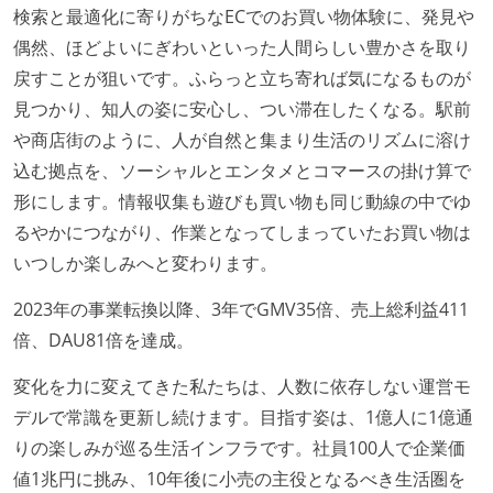
検索と最適化に寄りがちなECでのお買い物体験に、発見や
偶然、ほどよいにぎわいといった人間らしい豊かさを取り
戻すことが狙いです。ふらっと立ち寄れば気になるものが
見つかり、知人の姿に安心し、つい滞在したくなる。駅前
や商店街のように、人が自然と集まり生活のリズムに溶け
込む拠点を、ソーシャルとエンタメとコマースの掛け算で
形にします。情報収集も遊びも買い物も同じ動線の中でゆ
るやかにつながり、作業となってしまっていたお買い物は
いつしか楽しみへと変わります。
2023年の事業転換以降、3年でGMV35倍、売上総利益411
倍、DAU81倍を達成。
変化を力に変えてきた私たちは、人数に依存しない運営モ
デルで常識を更新し続けます。目指す姿は、1億人に1億通
りの楽しみが巡る生活インフラです。社員100人で企業価
値1兆円に挑み、10年後に小売の主役となるべき生活圏を