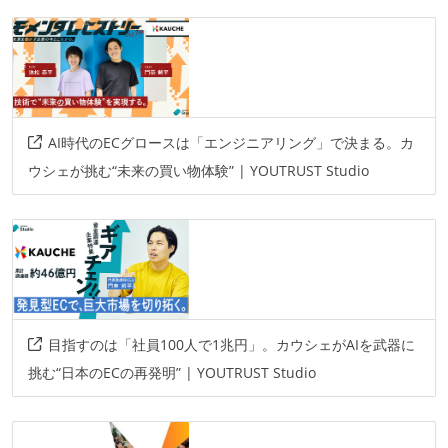
その他、現場で使われている技術
言語
kotlin
swift
python
typescript
その他
AI時代のECグロースは「エンジニアリング」で決まる。カ
vertex-ai
ウシェが挑む“未来の買い物体験” | YOUTRUST Studio
目指すのは「社員100人で1兆円」。カウシェがAIを武器に
挑む“日本のECの再発明” | YOUTRUST Studio