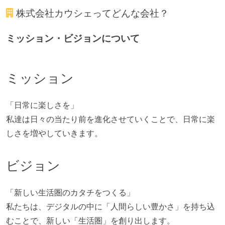
株式会社カウシェ
ってどんな会社？
ビルド、自動デプロイ環境が整備されている
コードによるインフラ構成管理（Infrastructure as
ミッション・ビジョンについて
Code）の環境が整備されている
オープンな情報共有
ミッション
人事情報や秘匿性の高い内容を除いて、経営陣やマネ
ージャー以上の会議での議事録が社員にも公開されて
「日常に楽しさを」
いる
私達は日々の当たり前を進化させていくことで、日常に楽
KPI などチームの目標・実績値について、メンバーの
しさを増やしていきます。
誰もがいつでも閲覧可能になっている
ドキュメントの整備やペアプロ、モブワークなど、ナ
ビジョン
レッジの共有を積極的に行っている（属人性を減らす
取り組みをしている）
「新しい生活圏のカタチをつくる」
大規模サービスの開発
私たちは、デジタルの中に「人間らしい豊かさ」を持ち込
同時接続ユーザー数（数千以上）
むことで、新しい「生活圏」を創り出します。