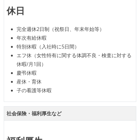
ムのメンバーが、ユーザーインタビューに参加してい
休日
る
OS やエディタ、IDE といった個人の環境は、各自の責
任で好きなものを使うことができる
完全週休2日制（祝祭日、年末年始等）
企画を決定する場に、実装を担当する開発メンバーが
年次有給休暇
参加している
特別休暇（入社時に5日間）
タスクの見積もりは、実装を担当するメンバーが中心
エフ休（女性特有に関する体調不良・検査に対する
となって行う
休暇/月1回）
全体のスケジュール管理は、途中の成果を随時確認し
慶弔休暇
ながら、納期または盛り込む機能を柔軟に調整する形
産休・育休
で行う
子の看護等休暇
プロダクトの開発言語やフレームワークなど主要な構
成技術は、基本的に最新版より1年以上ビハインドし
社会保険・福利厚生など
ていない
コード品質向上のための取り組み