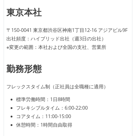
ング部門の人間が経営に参加している
東京本社
社外から登壇を依頼・指名を受けるようなエンジニア
が在籍している
エンジニアが自発的に外部のイベントやカンファレン
〒150-0041 東京都渋谷区神南1丁目12-16 アジアビル9F
スに登壇している
出社頻度：ハイブリッド出社（週3日の出社）
最新技術を追いかけるための社内勉強会が定期開催さ
※変更の範囲：本社および全国の支社、営業所
れ、参加者が自主的に参加している
Slack等で、最新技術の良し悪しをメンバーがよく会話
勤務形態
している
開発メンバーの裁量
フレックスタイム制（正社員は全職種に適用）
設計・実装から運用までを同じ開発チームが担い、フ
標準労働時間：1日8時間
ロントエンド、バックエンド、インフラといった役割
フレキシブルタイム：6:00-22:00
の境界を超えて、個人が必要な範囲にまで染み出して
コアタイム：11:00-15:00
いく姿勢が根付いている
休憩時間：1時間自由取得
ユーザーのニーズや課題を理解するために、開発チー