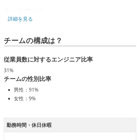
キャリアパス
詳細を見る
エンジニアの人事評価にエンジニア経験者が関わって
いる
チームの構成は？
社内で、バックエンドチームからSREチームへの異動
など、キャリア形成を目的とした職域を超えての積極
的な異動が推奨され、実施されている
従業員数に対するエンジニア比率
マネージャーやCTOと高頻度（月1程度）でキャリアに
31%
ついて話す場が設けられている
チームの性別比率
年収800万円以上のエンジニアに、マネジメントの役
男性
：
91%
割を持たない人がいる
女性
：
9%
技術カルチャー
CTO またはそれに準じる、技術やワークフローの標準
勤務時間・休日休暇
化を行う役割の人・部門が存在する
取締役（社内）または執行役員として、エンジニアリ