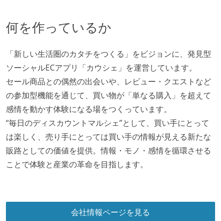
テーブル数が多い (数百以上)
大規模テーブルあり（1テーブルあたり数千万レコー
何を作っているか
ド以上）
マイクロサービス化している
「新しい生活圏のカタチをつくる」をビジョンに、発見型
トラフィック数が多い（数千rps以上）
ソーシャルECアプリ「カウシェ」を運営しています。
バックアップ容量（数TB以上）
セール商品との偶然の出会いや、レビュー・クエストなど
の参加型機能を通じて、買い物が「単なる購入」を超えて
労働環境の自由度
感情を動かす体験になる場をつくっています。
週2日リモート勤務のハイブリットワーク（週3出社）
“毎日のディスカウントマルシェ”として、買い手にとって
業務時間中に中抜けできる制度がある
は楽しく、売り手にとっては買い手の情報が見える新たな
2年以内に未就学児を子育てしながら働いていたエン
販路としての価値を提供。情報・モノ・感情を循環させる
ジニアがいる
ことで体験と産業の革命を目指します。
子育て中のエンジニアが、働き方を紹介したコンテン
ツが公開されている
フレックスタイム制または裁量労働制を採用している
会社情報ページを見る