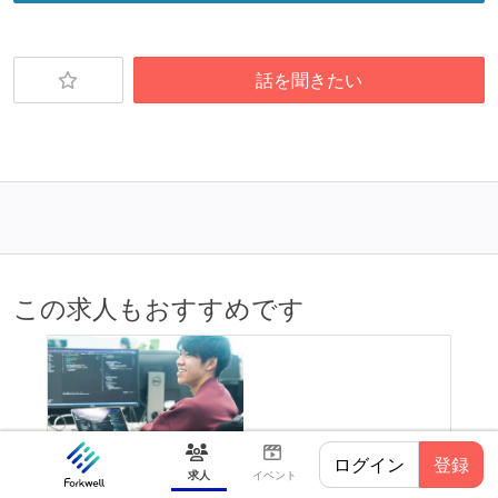
待遇・福利厚生
イベントへの業務参加やチケット負担など、会社とし
て、大規模カンファレンスへの参加を支援する制度が
話を聞きたい
ある
ストックオプションまたは自社株購入支援制度がある
選考プロセス
技術課題の提出がある（Webサービス構築やモバイル
アプリ実装など）
技術面接がある（既存コードのレビュー、DB・アーキ
この求人もおすすめです
テクチャ設計の口頭試問など）
リファレンスチェックがある
職業安定法に対応する記載事項
固定残業時間：月40時間分
ログイン
登録
ド
【AI駆動開発】日本の労働市場という大きな
【
【フレックスタイム制を適応している】
求人
イベント
鋭
課題にテクノロジーで挑むテックリードを募