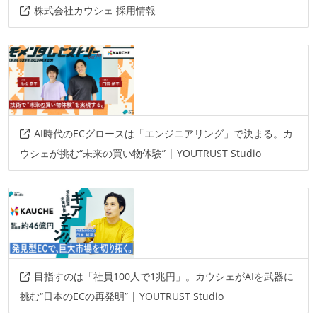
AIツール
株式会社カウシェ 採用情報
codex
claude
その他
figma
copilot
looker-studio
terraform
cloud-build
github-actions
bitrise
protocol-buffers
grpc
google-cloud
mvvm
AI時代のECグロースは「エンジニアリング」で決まる。カ
ウシェが挑む“未来の買い物体験” | YOUTRUST Studio
android-architecture-components
jetpack-compose
swiftui
目指すのは「社員100人で1兆円」。カウシェがAIを武器に
挑む“日本のECの再発明” | YOUTRUST Studio