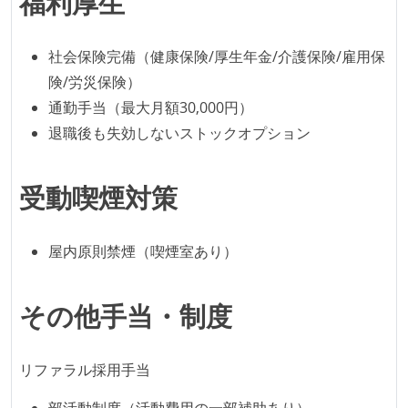
福利厚生
本番にデプロイされるコードには、全てコードレビュ
ーまたはペアプログラミングを実施している
何らかのコーディング規約をチーム全体で遵守するよ
社会保険完備（健康保険/厚生年金/介護保険/雇用保
うにしている
険/労災保険）
提出されたコードには自動的にリグレッションテスト
通勤手当（最大月額30,000円）
が実行される環境が構築されている
退職後も失効しないストックオプション
コード品質評価ツールを導入して、メンバーが常に確
認できるようにしている
受動喫煙対策
テストの実施度
屋内原則禁煙（喫煙室あり）
ほとんどのプロダクトコードに単体テストを記述、実
施している
その他手当・制度
ほとんどの機能に受け入れテストを記述、実施してい
る
機能の実装と同時にテストコードを記述している
リファラル採用手当
想定される複数環境での品質チェックを義務づけてい
部活動制度（活動費用の一部補助あり）