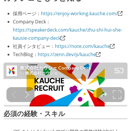
採用ページ：
https://enjoy-working.kauche.com/
Company Deck：
https://speakerdeck.com/kauche/zhu-shi-hui-she-
kausie-company-deck
社員インタビュー：
https://note.com/kauche
TechBlog：
https://zenn.dev/p/kauche
必須の経験・スキル