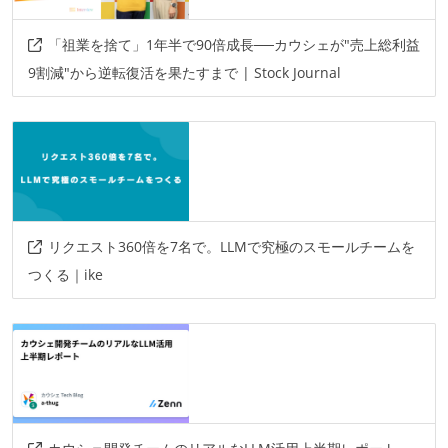
「祖業を捨て」1年半で90倍成長──カウシェが"売上総利益
9割減"から逆転復活を果たすまで | Stock Journal
リクエスト360倍を7名で。LLMで究極のスモールチームを
つくる｜ike