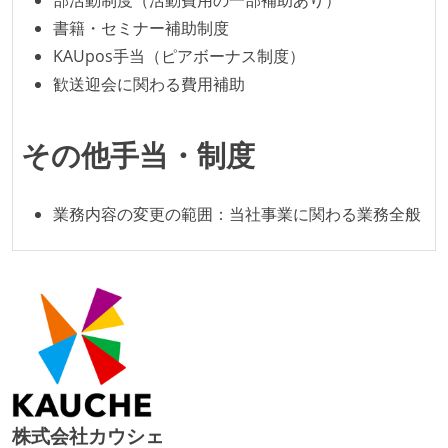
る
書籍・セミナー補助制度
アジャイル実践状況
KAUpos手当（ピアボーナス制度）
デイリーでスタンドアップミーティング、またはそれ
歓送迎会に関わる費用補助
に準じるチーム内の打ち合わせを行っている
イテレーションの最後などに、定期的にチームでふり
その他手当・制度
かえりミーティングを行っている
タスク見積もりの単位には絶対量（人日など）ではな
業務内容の変更の範囲：当社事業に関わる業務全般
く相対ポイントを用い、極力複数人の意見を調整する
形で行っている
継続的なデプロイ（デリバリー）を行っている
ワークフローの整備
全てのコードをバージョン管理ツールで管理している
各メンバーが実装したコードのマージは Pull Request
ベースで行われる
株式会社カウシェ
自動（＝システム化され、1コマンドで実行できる）