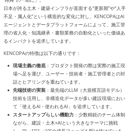
日本が誇る土木・建築インフラが直面する“更新期”や“人手
不足・属人化”という構造的な変化に対し、KENCOPAはAI
エージェントとデータプラットフォームによって、施工管
理の省人化・知識継承・書類業務の自動化といった価値あ
るインパクトを追求しています。
KENCOPAの特徴は以下の通りです：
現場主義の徹底
：プロダクト開発の際は実際の施工現
場へ足を運び、ユーザー・技術者・施工管理者との対
話とヒアリングを重ねています。
先端技術の実装
：最先端のLLM（大規模言語モデル）
技術を活用し、非構造化データが多い建設現場におい
て「使えるAI・使われるAI」を追求しています。
スタートアップらしい機動力
：少数精鋭のチーム体制
ながら、建設・土木×AIという大きなテーマに挑戦
し、“0→1”“1→10”の成長フェーズを駆け抜けていま