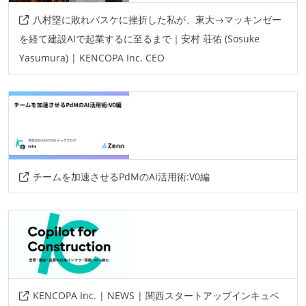
八村塁に敗れバスケに挫折した私が、東大→マッキンゼー
を経て建設AIで起業するに至るまで｜安村 荘佑 (Sosuke
Yasumura) | KENCOPA Inc. CEO
チームを加速させるPdMのAI活用術:V0編
KENCOPA Inc. | NEWS | 関西スタートアップインキュベ