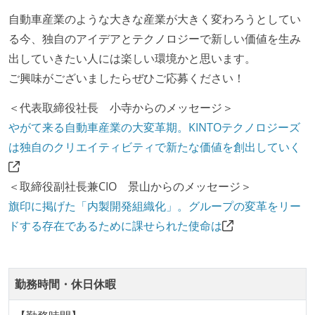
化を行う役割の人・部門が存在する
自動車産業のような大きな産業が大きく変わろうとしてい
取締役（社内）または執行役員として、エンジニアリ
る今、独自のアイデアとテクノロジーで新しい価値を生み
ング部門の人間が経営に参加している
出していきたい人には楽しい環境かと思います。
社外から登壇を依頼・指名を受けるようなエンジニア
ご興味がございましたらぜひご応募ください！
が在籍している
エンジニアが自発的に外部のイベントやカンファレン
＜代表取締役社長 小寺からのメッセージ＞
スに登壇している
やがて来る自動車産業の大変革期。KINTOテクノロジーズ
最新技術を追いかけるための社内勉強会が定期開催さ
は独自のクリエイティビティで新たな価値を創出していく
れ、参加者が自主的に参加している
Slack等で、最新技術の良し悪しをメンバーがよく会話
＜取締役副社長兼CIO 景山からのメッセージ＞
している
旗印に掲げた「内製開発組織化」。グループの変革をリー
英語でコミュニケーションとる機会が社内にある
ドする存在であるために課せられた使命は
開発メンバーの裁量
設計・実装から運用までを同じ開発チームが担い、フ
勤務時間・休日休暇
ロントエンド、バックエンド、インフラといった役割