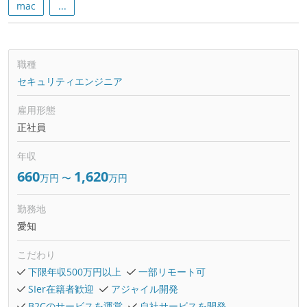
mac
...
職種
セキュリティエンジニア
雇用形態
正社員
年収
660
1,620
万円
〜
万円
勤務地
愛知
こだわり
下限年収500万円以上
一部リモート可
SIer在籍者歓迎
アジャイル開発
B2Cのサービスを運営
自社サービスを開発