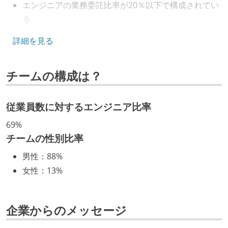
エンジニアの業務委託比率が20％以下で構成されてい
る
キャリアパス
詳細を見る
エンジニアの人事評価にエンジニア経験者が関わって
チームの構成は？
いる
社内で、バックエンドチームからSREチームへの異動
など、キャリア形成を目的とした職域を超えての積極
従業員数に対するエンジニア比率
的な異動が推奨され、実施されている
69%
マネージャーやCTOと高頻度（月1程度）でキャリアに
チームの性別比率
ついて話す場が設けられている
男性
：
88%
年収800万円以上のエンジニアに、マネジメントの役
女性
：
13%
割を持たない人がいる
技術カルチャー
企業からのメッセージ
CTO またはそれに準じる、技術やワークフローの標準