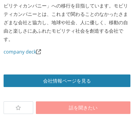
ツが公開されている
ビリティカンパニー」への移行を目指しています。モビリ
フレックスタイム制または裁量労働制を採用している
ティカンパニーとは、これまで関わることのなかったさま
ざまな会社と協力し、地球や社会、人に優しく、移動の自
メンバーの多様性
由と楽しさにあふれたモビリティ社会を創造する会社で
外国籍の開発メンバーがいる
す。
待遇・福利厚生
company deck
イベントへの業務参加やチケット負担など、会社とし
て、大規模カンファレンスへの参加を支援する制度が
ある
会社情報ページを見る
入社時には、各自希望のスペックの PC やディスプレ
イが支給される
ストックオプションまたは自社株購入支援制度がある
話を聞きたい
職業安定法に対応する記載事項
受動喫煙防止措置：屋内禁煙（屋内に喫煙可能室設
置）