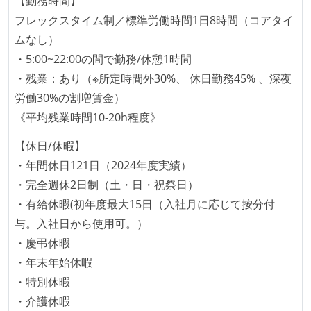
【勤務時間】
の境界を超えて、個人が必要な範囲にまで染み出して
フレックスタイム制／標準労働時間1日8時間（コアタイ
いく姿勢が根付いている
ムなし）
ユーザーのニーズや課題を理解するために、開発チー
・5:00~22:00の間で勤務/休憩1時間
ムのメンバーが、ユーザーインタビューに参加してい
・残業：あり（※所定時間外30%、 休日勤務45% 、深夜
る
労働30%の割増賃金）
1年以内に、技術負債を解消するためのプロジェクト
《平均残業時間10-20h程度》
や、古くなったツールのリプレイスプロジェクトがボ
トムアップで実施されたことがある
【休日/休暇】
OS やエディタ、IDE といった個人の環境は、各自の責
・年間休日121日（2024年度実績）
任で好きなものを使うことができる
・完全週休2日制（土・日・祝祭日）
企画を決定する場に、実装を担当する開発メンバーが
・有給休暇(初年度最大15日（入社月に応じて按分付
参加している
与。入社日から使用可。）
タスクの見積もりは、実装を担当するメンバーが中心
・慶弔休暇
となって行う
・年末年始休暇
全体のスケジュール管理は、途中の成果を随時確認し
・特別休暇
ながら、納期または盛り込む機能を柔軟に調整する形
・介護休暇