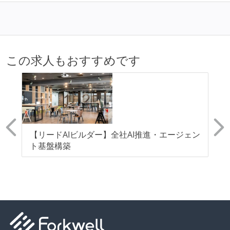
この求人もおすすめです
タ
【リードAIビルダー】全社AI推進・エージェン
【
ト基盤構築
向
社
リ