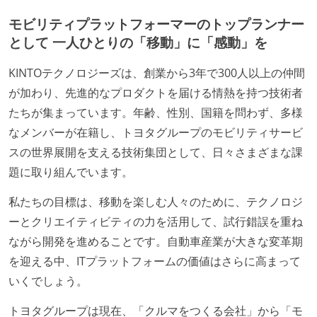
レッジの共有を積極的に行っている（属人性を減らす
モビリティプラットフォーマーのトップランナー
取り組みをしている）
として 一人ひとりの「移動」に「感動」を
大規模サービスの開発
KINTOテクノロジーズは、創業から3年で300人以上の仲間
テーブル数が多い (数百以上)
が加わり、先進的なプロダクトを届ける情熱を持つ技術者
マイクロサービス化している
たちが集まっています。年齢、性別、国籍を問わず、多様
1つのプロダクトを5チーム以上の開発チーム（ストリ
なメンバーが在籍し、トヨタグループのモビリティサービ
ームアラインド、プラットフォーム等）で分担して開
スの世界展開を支える技術集団として、日々さまざまな課
発・運用している
題に取り組んでいます。
労働環境の自由度
私たちの目標は、移動を楽しむ人々のために、テクノロジ
ーとクリエイティビティの力を活用して、試行錯誤を重ね
週2日リモート勤務のハイブリットワーク（週3出社）
ながら開発を進めることです。自動車産業が大きな変革期
業務時間中に中抜けできる制度がある
を迎える中、ITプラットフォームの価値はさらに高まって
2年以内に未就学児を子育てしながら働いていたエン
いくでしょう。
ジニアがいる
子育て中のエンジニアが、働き方を紹介したコンテン
トヨタグループは現在、「クルマをつくる会社」から「モ