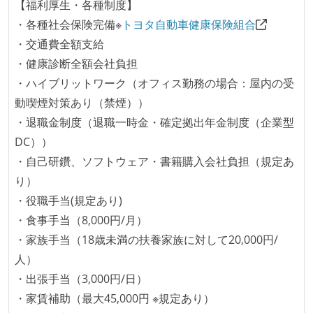
【福利厚生・各種制度】
ほとんどのプロダクトコードに単体テストを記述、実
・各種社会保険完備※
トヨタ自動車健康保険組合
施している
・交通費全額支給
ほとんどの機能に受け入れテストを記述、実施してい
・健康診断全額会社負担
る
・ハイブリットワーク（オフィス勤務の場合：屋内の受
想定される複数環境での品質チェックを義務づけてい
動喫煙対策あり（禁煙））
る
・退職金制度（退職一時金・確定拠出年金制度（企業型
DC））
アジャイル実践状況
・自己研鑽、ソフトウェア・書籍購入会社負担（規定あ
1ヶ月以下の短い期間でのイテレーション開発を実践
り）
している
・役職手当(規定あり)
デイリーでスタンドアップミーティング、またはそれ
・食事手当（8,000円/月）
に準じるチーム内の打ち合わせを行っている
・家族手当（18歳未満の扶養家族に対して20,000円/
イテレーションの最後などに、定期的にチームでふり
人）
かえりミーティングを行っている
・出張手当（3,000円/日）
継続的なデプロイ（デリバリー）を行っている
・家賃補助（最大45,000円 ※規定あり）