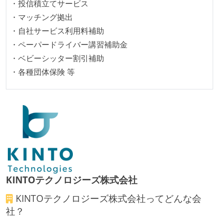
ワークフローの整備
・投信積立てサービス
・マッチング拠出
全てのコードをバージョン管理ツールで管理している
・自社サービス利用料補助
各メンバーが実装したコードのマージは Pull Request
・ペーパードライバー講習補助金
ベースで行われる
・ベビーシッター割引補助
自動（＝システム化され、1コマンドで実行できる）
・各種団体保険 等
ビルド、自動デプロイ環境が整備されている
コードによるインフラ構成管理（Infrastructure as
Code）の環境が整備されている
オープンな情報共有
人事情報や秘匿性の高い内容を除いて、経営陣やマネ
ージャー以上の会議での議事録が社員にも公開されて
いる
KINTOテクノロジーズ株式会社
KPI などチームの目標・実績値について、メンバーの
KINTOテクノロジーズ株式会社
ってどんな会
誰もがいつでも閲覧可能になっている
社？
ドキュメントの整備やペアプロ、モブワークなど、ナ