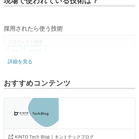
現場で使われている技術は？
採用されたら使う技術
プロジェクト管理
jira
github
詳細を見る
情報共有ツール
confluence
slack
おすすめコンテンツ
その他
windows
mac
zoom
teams
その他、現場で使われている技術
その他
KINTO Tech Blog | キントテックブログ
nginx
devops
actions
amazon-ecs