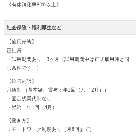
で行う
《有休消化率80%以上》
プロダクトの開発言語やフレームワークなど主要な構
成技術は、基本的に最新版より1年以上ビハインドし
ていない
社会保険・福利厚生など
コード品質向上のための取り組み
【雇用形態】
正社員
本番にデプロイされるコードには、全てコードレビュ
・試用期間あり：3ヶ月（試用期間中は正式雇用時と同
ーまたはペアプログラミングを実施している
じ条件です。）
「リファクタリングは随時行われるべき」という価値
観をメンバー全員が共有しており、日常的に実施して
【給与内訳】
いる
月給制 （基本給、賞与：年2回（7、12月））
何らかのコーディング規約をチーム全体で遵守するよ
・固定残業代制なし
うにしている
・昇給：年1回（4月）
コード品質評価ツールを導入して、メンバーが常に確
【働き方】
認できるようにしている
リモートワーク制度あり（月8回まで）
テストの実施度