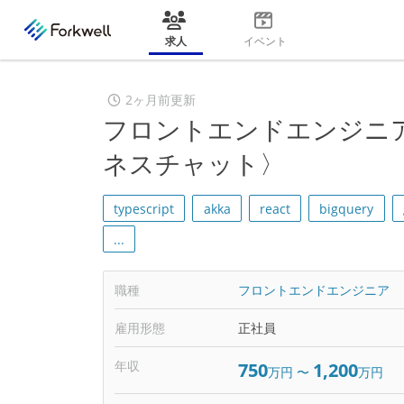
求人
イベント
2ヶ月前更新
フロントエンドエンジニア
ネスチャット〉
typescript
akka
react
bigquery
...
職種
フロントエンドエンジニア
雇用形態
正社員
年収
750
1,200
万円
〜
万円