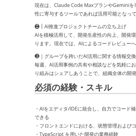
現在は、Claude Code MaxプランやG
性に寄与するツールであれば活用可能となっ
❷｜AI推進プロジェクトチームの立ち上げ
AIを積極活用して、開発生産性の向上、開発
ります。現在では、AIによるコードレビュー
❸｜グループを跨いだAI活用に関する情報交換
毎週、AI活用事例の共有や相談などを気軽に
り組みはシェアしあうことで、組織全体の開
必須の経験・スキル
・AIをエディタ/IDEに統合し、自力でコー
できる
・フロントエンドにおける、状態管理および
・TypeScript を用いた開発の業務経験