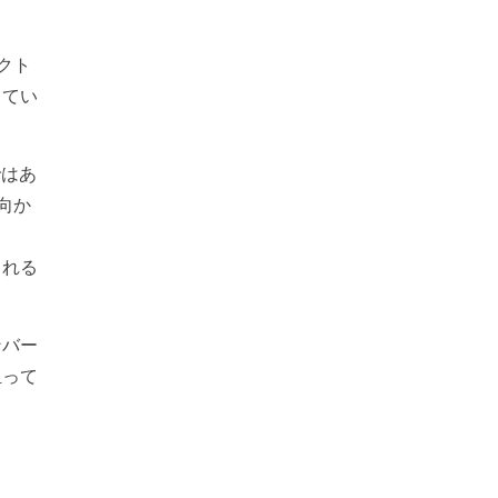
クト
してい
ではあ
向か
られる
ンバー
担って