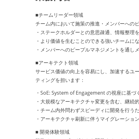
■チームリーダー領域
チーム内において施策の推進・メンバーへの
・ステークホルダーとの意思疎通、情報整理
・より価値を生むことのできる強いチームに
・メンバーへのピープルマネジメントを通し
■アーキテクト領域
サービス価値の向上を容易にし、加速するユー
ティングを担います：
・SoE: System of Engagement の
・大規模なアーキテクチャ変更を含む、継続
・チーム内外問わずスピーディに開発を行うた
・アーキテクチャ刷新に伴うマイグレーショ
■ 開発体験領域