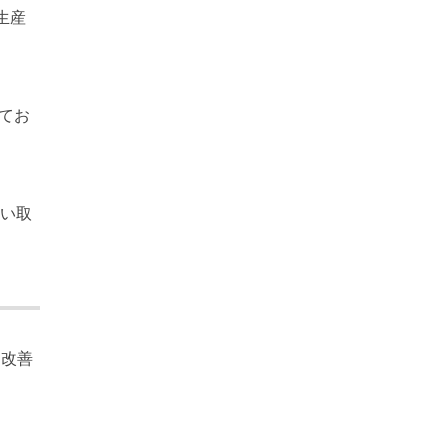
生産
てお
良い取
を改善