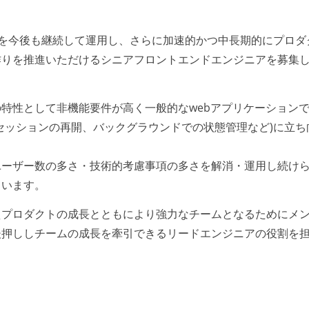
rk」を今後も継続して運用し、さらに加速的かつ中長期的にプロダ
作りを推進いただけるシニアフロントエンドエンジニアを募集
特性として非機能要件が高く一般的なwebアプリケーション
セッションの再開、バックグラウンドでの状態管理など)に立ち
ユーザー数の多さ・技術的考慮事項の多さを解消・運用し続け
ています。
えプロダクトの成長とともにより強力なチームとなるためにメ
後押ししチームの成長を牽引できるリードエンジニアの役割を