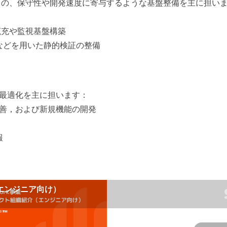
ての、保守性や開発速度に寄与するような基盤整備を主に担い
拡充や監視基盤構築
r などを用いた静的検証の整備
験の最適化を主に担います：
改善，および新規機能の開発
報