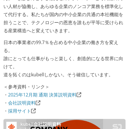
い人材が協働し、あらゆる企業のノンコア業務を標準化し
アである
て代行する。私たちが国内の中小企業の共通の本社機能を
社外から登壇を依頼・指名を受けるようなエンジニア
担うことで、テクノロジーの恩恵を誰もが平等に受けられ
が在籍している
る産業構造へと変えていきます。
エンジニアが自発的に外部のイベントやカンファレン
スに登壇している
日本の事業者の99.7％を占める中小企業の働き方を変え
最新技術を追いかけるための社内勉強会が定期開催さ
る。
れ、参加者が自主的に参加している
誰にとっても仕事がもっと楽しく、創造的になる世界に向
Slack等で、最新技術の良し悪しをメンバーがよく会話
けて。
している
道を拓くのはkubellしかない。そう確信しています。
開発メンバーの裁量
＜参考資料・リンク＞
・
2025年12月期 通期 決算説明資料
設計・実装から運用までを同じ開発チームが担い、フ
・
会社説明資料
ロントエンド、バックエンド、インフラといった役割
・
採用サイト
の境界を超えて、個人が必要な範囲にまで染み出して
いく姿勢が根付いている
ユーザーのニーズや課題を理解するために、開発チー