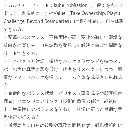
・カルチャーフィット：kubellのMission（「働くをもっと
楽しく、創造的に」）やValue（Take Ownership, Playful
Challenge, Beyond Boundaries）に深く共感し、自ら体現
できる方。
・変革へのスタンス：不確実性が高く変化の激しい環境を
前向きに楽しみ、自ら課題を発見して解決に向けて周囲を
リードできる方。
・リスペクトと対話：多様なバックグラウンドを持つメン
バーの声に真摯に耳を傾け、他者をリスペクトしつつ、率
直なフィードバックを通じてチーム全体を成長させられる
方。
・俯瞰的なバランス感覚：ビジネス（事業成長や顧客提供
価値）とエンジニアリング（技術的負債の解消、品質向
上、生産性）のバランスを俯瞰し、状況に応じた最適な意
思決定が行える方。
・越境思考：自らの役割や職務に固執せず、組織横断的に