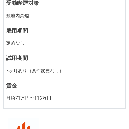
受動喫煙対策
フレックスタイム制の所定労働時間：1日平均8時間相
当
敷地内禁煙
休憩時間：1時間
休日制度：完全週休2日制（土日祝休み）
雇用期間
主な休暇：年末年始、夏季、慶弔休暇など
定めなし
給与形態：年俸制
給与形態：賞与なし
試用期間
労働契約期間：無期雇用
試用期間：あり（3ヶ月間）
3ヶ月あり（条件変更なし）
社会保険：各種社会保険完備（雇用・労災・健康・厚
生年金）
賃金
受動喫煙防止措置：敷地内禁煙（屋外に喫煙場所あ
月給71万円〜116万円
り）