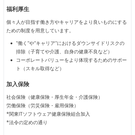
福利厚生
メンバーの多様性
開発メンバーの新卒採用を実施している
個々人が目指す働き方やキャリアをより良いものにする
ための制度を用意しています。
待遇・福利厚生
"働く"や"キャリア"におけるダウンサイドリスクの
イベントへの業務参加やチケット負担など、会社とし
排除（子育てや介護、自身の健康不良など）
て、大規模カンファレンスへの参加を支援する制度が
コーポレートバリューをより体現するためのサポー
ある
ト（スキル取得など）
ストックオプションまたは自社株購入支援制度がある
加入保険
職業安定法に対応する記載事項
【勤務形態は、固定時間制、裁量労働制、フレックス
社会保険（健康保険・厚生年金・介護保険）
タイム制などが混在しており、選考プロセスの中で決
労働保険（労災保険・雇用保険）
定される】
*関東ITソフトウェア健康保険組合加入
固定残業時間：なし
*法令の定めの通り
【フレックスタイム制を適応している】