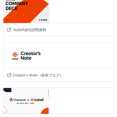
プロジェクト管理
github
AIツール
kubell会社説明資料
claude-code
その他
hbase
kafka
cats-effect
fs2
amazon-web-services
google-cloud-platform
terraform
arm-treasure-data
redash
Creator's Note（技術ブログ）
kubernetes
docker
jira-software-cloud
miro
circleci
github-actions
aws