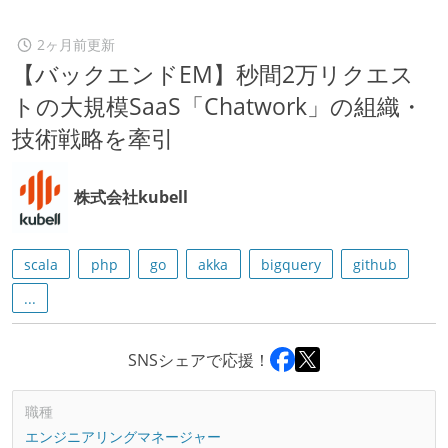
2ヶ月前更新
【バックエンドEM】秒間2万リクエス
トの大規模SaaS「Chatwork」の組織・
技術戦略を牽引
株式会社kubell
scala
php
go
akka
bigquery
github
...
SNSシェアで応援！
職種
エンジニアリングマネージャー