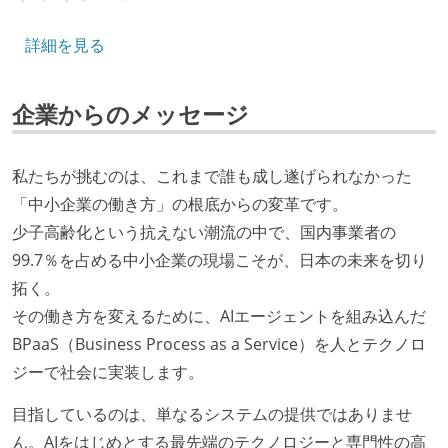
エンジニアの人事評価にエンジニア経験者が関わって
詳細を見る
いる
社内で、バックエンドチームからSREチームへの異動
企業からのメッセージ
など、キャリア形成を目的とした職域を超えての積極
的な異動が推奨され、実施されている
マネージャーやCTOと高頻度（月1程度）でキャリアに
私たちが挑むのは、これまで誰も成し遂げられなかった
ついて話す場が設けられている
「中小企業の働き方」の根底からの変革です。
年収800万円以上のエンジニアに、マネジメントの役
少子高齢化という抗えない潮流の中で、国内事業者の
割を持たない人がいる
99.7％を占める中小企業の現場こそが、日本の未来を切り
拓く。
技術カルチャー
その働き方を変えるために、AIエージェントを組み込んだ
CTO またはそれに準じる、技術やワークフローの標準
BPaaS（Business Process as a Service）を人とテクノロ
化を行う役割の人・部門が存在する
ジーで社会に実装します。
取締役（社内）または執行役員として、エンジニアリ
目指しているのは、単なるシステムの提供ではありませ
ング部門の人間が経営に参加している
ん。AIをはじめとする最先端のテクノロジーと専門性の高
経営トップがエンジニア出身、または現役のエンジニ