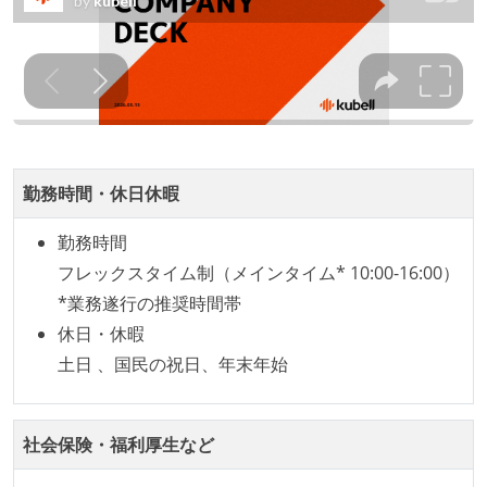
ムのメンバーが、ユーザーインタビューに参加してい
る
1年以内に、技術負債を解消するためのプロジェクト
や、古くなったツールのリプレイスプロジェクトがボ
トムアップで実施されたことがある
企画を決定する場に、実装を担当する開発メンバーが
勤務時間・休日休暇
参加している
勤務時間
労働環境の自由度
フレックスタイム制（メインタイム* 10:00-16:00）
週4日リモート勤務のハイブリットワーク（週1出社）
*業務遂行の推奨時間帯
業務時間中に中抜けできる制度がある
休日・休暇
2年以内に未就学児を子育てしながら働いていたエン
土日 、国民の祝日、年末年始
ジニアがいる
子育て中のエンジニアが、働き方を紹介したコンテン
社会保険・福利厚生など
ツが公開されている
フレックスタイム制または裁量労働制を採用している