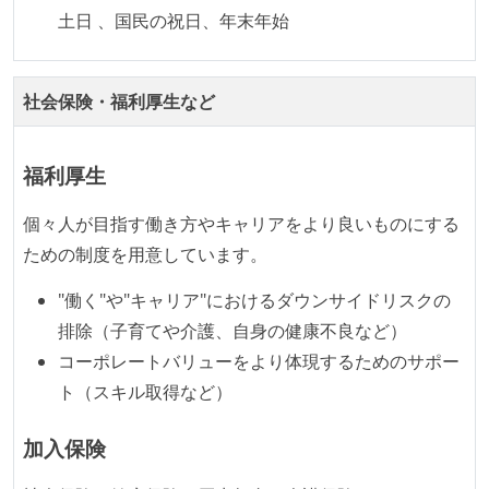
2年以内に未就学児を子育てしながら働いていたエン
土日 、国民の祝日、年末年始
ジニアがいる
子育て中のエンジニアが、働き方を紹介したコンテン
社会保険・福利厚生など
ツが公開されている
フレックスタイム制または裁量労働制を採用している
福利厚生
メンバーの多様性
開発メンバーの新卒採用を実施している
個々人が目指す働き方やキャリアをより良いものにする
ための制度を用意しています。
待遇・福利厚生
"働く"や"キャリア"におけるダウンサイドリスクの
イベントへの業務参加やチケット負担など、会社とし
排除（子育てや介護、自身の健康不良など）
て、大規模カンファレンスへの参加を支援する制度が
コーポレートバリューをより体現するためのサポー
ある
ト（スキル取得など）
ストックオプションまたは自社株購入支援制度がある
加入保険
職業安定法に対応する記載事項