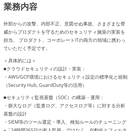
業務内容
外部からの攻撃、内部不正、意図せぬ事故、さまざまな脅
威からプロダクトを守るためのセキュリティ施策の実装を
担当。 プロダクト、コーポレートITの両方の領域に携わっ
ていただく予定です。
＜具体的には＞
■クラウドセキュリティの設計・実装：
・AWS/GCP環境におけるセキュリティ設定の標準化と統制
（Security Hub, GuardDuty等の活用）
■セキュリティ監視基盤（SOC）の構築・運用：
・膨大なログ（監査ログ、アクセスログ等）に対する分析
基盤の設計
・SIEM等のツール選定・導入、検知ルールのチューニング
※「24時間365日の有人監視」ではなく、自動化とフィルタ