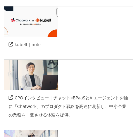
amazon-web-services
fs2
cats-effect
hbase
kafka
kubernetes
docker
kubell｜note
CPOインタビュー｜チャット×BPaaSとAIエージェントを軸
に「Chatwork」のプロダクト戦略を高速に刷新し、中小企業
の業務を一変させる体験を提供。