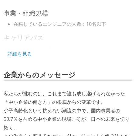
事業・組織規模
在籍しているエンジニアの人数：10名以下
キャリアパス
エンジニアの人事評価にエンジニア経験者が関わって
詳細を見る
いる
社内で、バックエンドチームからSREチームへの異動
企業からのメッセージ
など、キャリア形成を目的とした職域を超えての積極
的な異動が推奨され、実施されている
マネージャーやCTOと高頻度（月1程度）でキャリアに
私たちが挑むのは、これまで誰も成し遂げられなかった
ついて話す場が設けられている
「中小企業の働き方」の根底からの変革です。
年収800万円以上のエンジニアに、マネジメントの役
少子高齢化という抗えない潮流の中で、国内事業者の
割を持たない人がいる
99.7％を占める中小企業の現場こそが、日本の未来を切り
拓く。
技術カルチャー
その働き方を変えるために、AIエージェントを組み込んだ