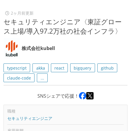
2ヶ月前更新
セキュリティエンジニア〈東証グロー
ス上場/導入97.2万社の社会インフラ〉
株式会社kubell
typescript
akka
react
bigquery
github
claude-code
...
SNSシェアで応援！
職種
セキュリティエンジニア
雇用形態