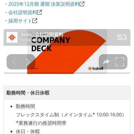
・
2025年12月期 通期 決算説明資料
設計・実装から運用までを同じ開発チームが担い、フ
・
会社説明資料
ロントエンド、バックエンド、インフラといった役割
・
採用サイト
の境界を超えて、個人が必要な範囲にまで染み出して
いく姿勢が根付いている
ユーザーのニーズや課題を理解するために、開発チー
ムのメンバーが、ユーザーインタビューに参加してい
る
1年以内に、技術負債を解消するためのプロジェクト
や、古くなったツールのリプレイスプロジェクトがボ
トムアップで実施されたことがある
企画を決定する場に、実装を担当する開発メンバーが
勤務時間・休日休暇
参加している
勤務時間
労働環境の自由度
フレックスタイム制（メインタイム* 10:00-16:00）
週4日リモート勤務のハイブリットワーク（週1出社）
*業務遂行の推奨時間帯
業務時間中に中抜けできる制度がある
休日・休暇