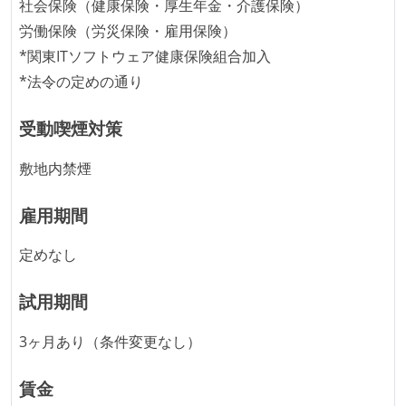
【勤務形態は、固定時間制、裁量労働制、フレックス
社会保険（健康保険・厚生年金・介護保険）
タイム制などが混在しており、選考プロセスの中で決
労働保険（労災保険・雇用保険）
定される】
*関東ITソフトウェア健康保険組合加入
固定残業時間：月25時間分
*法令の定めの通り
【フレックスタイム制を適応している】
受動喫煙対策
フレックスタイム制の所定労働時間：1日平均8時間相
当
敷地内禁煙
休憩時間：1時間
休日制度：完全週休2日制（土日祝休み）
雇用期間
主な休暇：年末年始、夏季、慶弔休暇など
定めなし
給与形態：月給制
給与形態：賞与あり
試用期間
労働契約期間：無期雇用
試用期間：あり（3ヶ月間）
3ヶ月あり（条件変更なし）
社会保険：各種社会保険完備（雇用・労災・健康・厚
生年金）
賃金