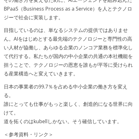
CTO またはそれに準じる、技術やワークフローの標準
BPaaS（Business Process as a Service）を人とテクノロ
化を行う役割の人・部門が存在する
ジーで社会に実装します。
取締役（社内）または執行役員として、エンジニアリ
目指しているのは、単なるシステムの提供ではありませ
ング部門の人間が経営に参加している
ん。AIをはじめとする最先端のテクノロジーと専門性の高
経営トップがエンジニア出身、または現役のエンジニ
い人材が協働し、あらゆる企業のノンコア業務を標準化し
アである
て代行する。私たちが国内の中小企業の共通の本社機能を
社外から登壇を依頼・指名を受けるようなエンジニア
担うことで、テクノロジーの恩恵を誰もが平等に受けられ
が在籍している
る産業構造へと変えていきます。
エンジニアが自発的に外部のイベントやカンファレン
スに登壇している
日本の事業者の99.7％を占める中小企業の働き方を変え
最新技術を追いかけるための社内勉強会が定期開催さ
る。
れ、参加者が自主的に参加している
誰にとっても仕事がもっと楽しく、創造的になる世界に向
Slack等で、最新技術の良し悪しをメンバーがよく会話
けて。
している
道を拓くのはkubellしかない。そう確信しています。
開発メンバーの裁量
＜参考資料・リンク＞