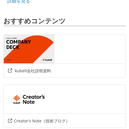
詳細を見る
フレームワーク
react
akka
おすすめコンテンツ
データベース
bigquery
プロジェクト管理
github
AIツール
kubell会社説明資料
claude-code
その他
arm-treasure-data
scala.js
github-actions
circleci
miro
jira-software-cloud
redash
aws
terraform
google-cloud-platform
Creator's Note（技術ブログ）