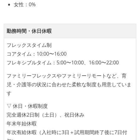
技術カルチャー
女性
：
0%
CTO またはそれに準じる、技術やワークフローの標準
化を行う役割の人・部門が存在する
勤務時間・休日休暇
取締役（社内）または執行役員として、エンジニアリ
ング部門の人間が経営に参加している
フレックスタイム制
経営トップがエンジニア出身、または現役のエンジニ
コアタイム：10:00〜16:00
アである
フレキシブルタイム：5:00〜10:00、16:00〜22:00
社外から登壇を依頼・指名を受けるようなエンジニア
ファミリーフレックスやファミリーリモートなど、育
が在籍している
児・介護等の状況に合わせた柔軟な制度も用意していま
エンジニアが自発的に外部のイベントやカンファレン
す
スに登壇している
最新技術を追いかけるための社内勉強会が定期開催さ
▽ 休日・休暇制度
れ、参加者が自主的に参加している
完全週休2日制（土日）、祝日休み
Slack等で、最新技術の良し悪しをメンバーがよく会話
年末年始休暇
している
年次有給休暇（入社時に3日＋試用期間終了後に7日付