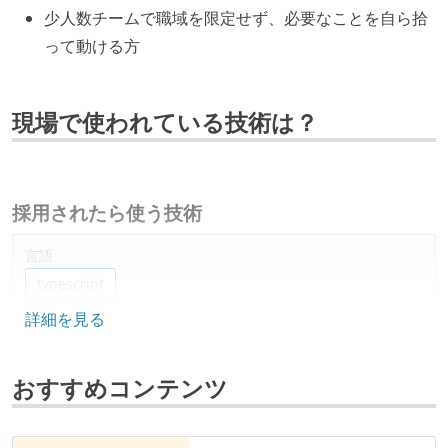
少人数チームで職域を限定せず、必要なことを自ら拾
って動ける方
現場で使われている技術は？
採用されたら使う技術
言語
typescript
詳細を見る
その他
bun
hono
elysia
tanstack-start
aws
おすすめコンテンツ
terraform
langfuse