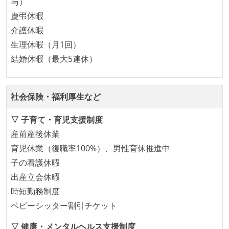
与）
開発メンバーの裁量
慶弔休暇
設計・実装から運用までを同じ開発チームが担い、フ
介護休暇
ロントエンド、バックエンド、インフラといった役割
生理休暇（月1回）
の境界を超えて、個人が必要な範囲にまで染み出して
結婚休暇（最大5連休）
いく姿勢が根付いている
ユーザーのニーズや課題を理解するために、開発チー
ムのメンバーが、ユーザーインタビューに参加してい
社会保険・福利厚生など
る
▽ 子育て・育児支援制度
1年以内に、技術負債を解消するためのプロジェクト
産前産後休業
や、古くなったツールのリプレイスプロジェクトがボ
育児休業（復職率100%）、男性育休推進中
トムアップで実施されたことがある
子の看護休暇
OS やエディタ、IDE といった個人の環境は、各自の責
出産立会休暇
任で好きなものを使うことができる
時短勤務制度
企画を決定する場に、実装を担当する開発メンバーが
ベビーシッター割引チケット
参加している
タスクの見積もりは、実装を担当するメンバーが中心
▽ 健康・メンタルヘルス支援制度