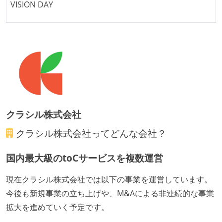
VISION DAY
提出されたコードには自動的にリグレッションテスト
が実行される環境が構築されている
コード品質評価ツールを導入して、メンバーが常に確
認できるようにしている
テストの実施度
ほとんどのプロダクトコードに単体テストを記述、実
施している
クラシル株式会社
機能の実装と同時にテストコードを記述している
クラシル株式会社
ってどんな会社？
アジャイル実践状況
1ヶ月以下の短い期間でのイテレーション開発を実践
国内最大級のtoCサービスを複数運営
している
現在クラシル株式会社では以下の事業を運営しています。
デイリーでスタンドアップミーティング、またはそれ
今後も新規事業の立ち上げや、M&Aによる非連続的な事業
に準じるチーム内の打ち合わせを行っている
拡大を進めていく予定です。
イテレーションの最後などに、定期的にチームでふり