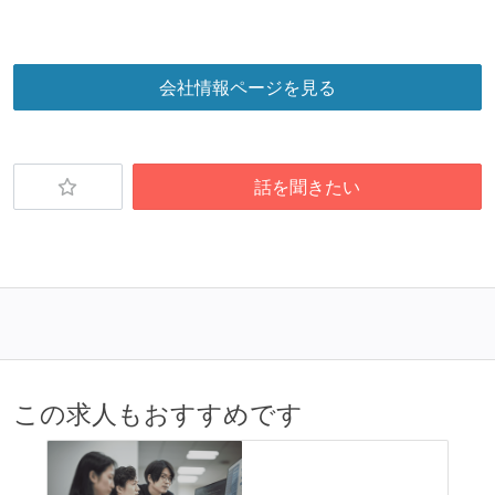
リファレンスチェックがある
職業安定法に対応する記載事項
会社情報ページを見る
【フレックスタイム制を適応している】
固定残業時間：月45時間分
フレックスタイム制の所定労働時間：1日平均8時間相
話を聞きたい
当
休憩時間：1時間
休日制度：完全週休2日制（土日祝休み）
主な休暇：年末年始、夏季、慶弔休暇など
給与形態：月給制
給与形態：賞与あり
労働契約期間：無期雇用
この求人もおすすめです
試用期間：あり（3ヶ月間）
社会保険：各種社会保険完備（雇用・労災・健康・厚
生年金）