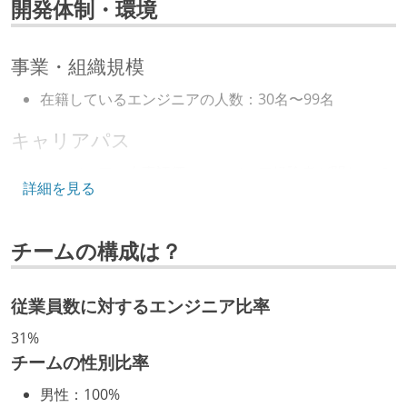
開発体制・環境
事業・組織規模
在籍しているエンジニアの人数：30名〜99名
キャリアパス
エンジニアの人事評価にエンジニア経験者が関わって
詳細を見る
いる
社内で、バックエンドチームからSREチームへの異動
チームの構成は？
など、キャリア形成を目的とした職域を超えての積極
的な異動が推奨され、実施されている
マネージャーやCTOと高頻度（月1程度）でキャリアに
従業員数に対するエンジニア比率
ついて話す場が設けられている
31%
年収800万円以上のエンジニアに、マネジメントの役
チームの性別比率
割を持たない人がいる
男性
：
100%