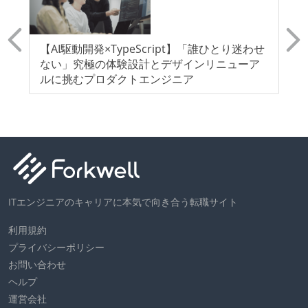
受動喫煙防止措置：屋内禁煙（屋内に喫煙可能室設
置）
ラ
【AI駆動開発×TypeScript】「誰ひとり迷わせ
【T
ジェ
ない」究極の体験設計とデザインリニューア
ー
ルに挑むプロダクトエンジニア
ー
ITエンジニアのキャリアに本気で向き合う転職サイト
利用規約
プライバシーポリシー
お問い合わせ
ヘルプ
運営会社