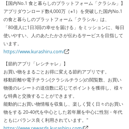
かえりミーティングを行っている
【国内No.1 食と暮らしのプラットフォーム「クラシル」】
継続的なデプロイ（デリバリー）を行っている
アプリダウンロード数4,000万（※1）を突破した国内No.1
の食と暮らしのプラットフォーム「クラシル」は、
ワークフローの整備
「80億人に1日3回の幸せを届ける」をミッションに、毎日
全てのコードをバージョン管理ツールで管理している
使いやすい、人のあたたかさが伝わるサービスを目指して
各メンバーが実装したコードのマージは Pull Request
います。
ベースで行われる
https://www.kurashiru.com/
自動（＝システム化され、1コマンドで実行できる）
【節約アプリ「レシチャレ」】
ビルド、自動デプロイ環境が整備されている
お買い物をまるごとお得に変える節約アプリです。
コードによるインフラ構成管理（Infrastructure as
移動距離や電子チラシ(クラシルチラシ)の閲覧数、お買い
Code）の環境が整備されている
物後のレシートの送信数に応じてポイントを獲得し、様々
オープンな情報共有
な特典と交換することができます。
能動的にお買い物情報を収集し、楽しく賢く日々のお買い
人事情報や秘匿性の高い内容を除いて、経営陣やマネ
物をする 20-40代を中心とした若年層を中心に性別・年代
ージャー以上の会議での議事録が社員にも公開されて
ともにバランス良く利用されています。"
いる
https://www.rewards.kurashiru.com/