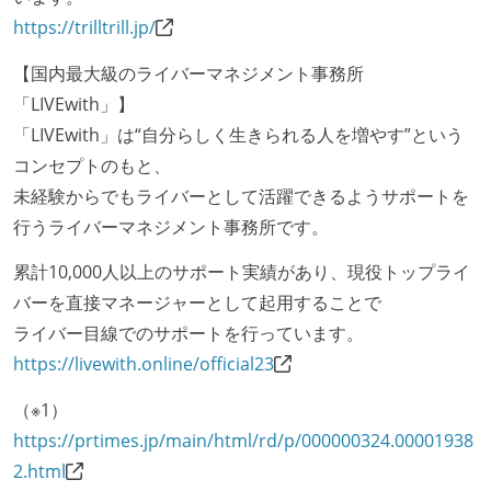
ツが公開されている
https://trilltrill.jp/
フレックスタイム制または裁量労働制を採用している
【国内最大級のライバーマネジメント事務所
メンバーの多様性
「LIVEwith」】
「LIVEwith」は“自分らしく生きられる人を増やす”という
開発メンバーの新卒採用を実施している
コンセプトのもと、
待遇・福利厚生
未経験からでもライバーとして活躍できるようサポートを
行うライバーマネジメント事務所です。
入社時には、各自希望のスペックの PC やディスプレ
イが支給される
累計10,000人以上のサポート実績があり、現役トップライ
希望者には定価 6 万円以上のオフィスチェアが支給さ
バーを直接マネージャーとして起用することで
れる
ライバー目線でのサポートを行っています。
https://livewith.online/official23
選考プロセス
（※1）
適性検査がある（SPIなど）
https://prtimes.jp/main/html/rd/p/000000324.00001938
技術面接がある（既存コードのレビュー、DB・アーキ
2.html
テクチャ設計の口頭試問など）