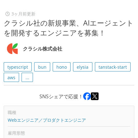
3ヶ月前更新
クラシル社の新規事業、AIエージェント
を開発するエンジニアを募集！
クラシル株式会社
typescript
bun
hono
elysia
tanstack-start
aws
...
SNSシェアで応援！
職種
Webエンジニア／プロダクトエンジニア
雇用形態