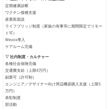
となって行う
定期健康診断
全体のスケジュール管理は、途中の成果を随時確認し
ワクチン接種支援
ながら、納期または盛り込む機能を柔軟に調整する形
産業医面談
で行う
ライフブリッジ制度（家族の有事等に期間限定でリモー
プロダクトの開発言語やフレームワークなど主要な構
ト可）
成技術は、基本的に最新版より1年以上ビハインドし
Wevox導入
ていない
ケアルーム完備
コード品質向上のための取り組み
▽ 社内制度・カルチャー
各種社会保険完備
本番にデプロイされるコードには、全てコードレビュ
交通費支給（上限4万円）
ーまたはペアプログラミングを実施している
副業可（許可制）
「リファクタリングは随時行われるべき」という価値
エンジニア／デザイナー向け周辺機器購入支援（上限5
観をメンバー全員が共有しており、日常的に実施して
万円）
いる
表彰制度
何らかのコーディング規約をチーム全体で遵守するよ
部活動
うにしている