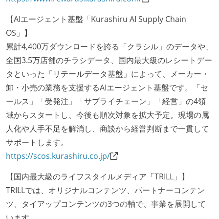
KPI などチームの目標・実績値について、メンバーの
誰もがいつでも閲覧可能になっている
【AIエージェント基盤「Kurashiru AI Supply Chain
ドキュメントの整備やペアプロ、モブワークなど、ナ
OS」】
レッジの共有を積極的に行っている（属人性を減らす
累計4,400万ダウンロードを誇る「クラシル」のデータや、
取り組みをしている）
全国3.5万店舗のチラシデータ、国内最大級のレシートデー
タといった「リテールデータ基盤」によって、メーカー・
大規模サービスの開発
卸・小売の業務を支援するAIエージェント基盤です。「セ
テーブル数が多い (数百以上)
ールス」「受発注」「サプライチェーン」「経営」の4領
大規模テーブルあり（1テーブルあたり数千万レコー
域からスタートし、今後も順次対象を拡大予定。現場の属
ド以上）
人化や人手不足を解消し、商談から経営判断まで一貫して
マイクロサービス化している
サポートします。
労働環境の自由度
https://scos.kurashiru.co.jp/
業務時間中に中抜けできる制度がある
【国内最大級のライフスタイルメディア「TRILL」】
2年以内に未就学児を子育てしながら働いていたエン
TRILLでは、オリジナルコンテンツ、パートナーコンテン
ジニアがいる
ツ、タイアップコンテンツの3つの軸で、事業を展開して
子育て中のエンジニアが、働き方を紹介したコンテン
います。