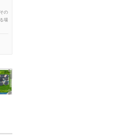
その
る場