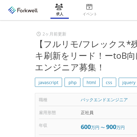
求人
イベント
2ヶ月前更新
【フルリモ/フレックス*
キ刷新をリード！ーtoB
エンジニア募集！
javascript
php
html
css
jquery
職種
バックエンドエンジニア
雇用形態
正社員
年収
600
900
万円
〜
万円