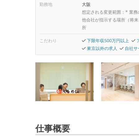
勤務地
大阪
想定される変更範囲：
* 業
他会社が指示する場所（将来
所
こだわり
下限年収500万円以上
東京以外の求人
自社サ
仕事概要