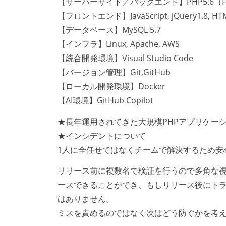
【サーバーサイド／バックエンド】PHP5.6（FuelP
【フロントエンド】JavaScript, jQuery1.8, HTML
【データベース】MySQL 5.7
【インフラ】Linux, Apache, AWS
【統合開発環境】Visual Studio Code
【バージョン管理】Git,GitHub
【ローカル開発環境】Docker
【AI環境】GitHub Copilot
★長年運用されてきた大規模PHPアプリケー
★インシデントについて
1人に全任せではなくチームで解決するため安
リリース前に複数名で検証を行うので多角な
ースできることができ、もしリリース後にト
はありません。
ミスを責めるのではなく次はどう防ぐかを考