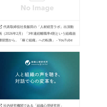
代表取締役社長飯田の「人材経営ラボ」出演動
画（2026年2月）「3年連続離職率4割という組織崩
壊状態から、「稼ぐ組織」への転換」 - YouTube
社内研究機関である「組織心理研究所」