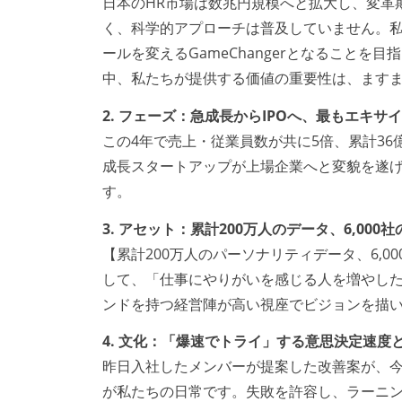
日本のHR市場は数兆円規模へと拡大し、変革
く、科学的アプローチは普及していません。
ールを変えるGameChangerとなることを
中、私たちが提供する価値の重要性は、ます
2. フェーズ：急成長からIPOへ、最もエキ
この4年で売上・従業員数が共に5倍、累計36
成長スタートアップが上場企業へと変貌を遂
す。
3. アセット：累計200万人のデータ、6,00
【累計200万人のパーソナリティデータ、6,
して、「仕事にやりがいを感じる人を増やし
ンドを持つ経営陣が高い視座でビジョンを描
4. 文化：「爆速でトライ」する意思決定速度
昨日入社したメンバーが提案した改善案が、
が私たちの日常です。失敗を許容し、ラーニ