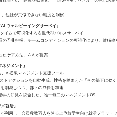
基づく、他社が真似できない精度と洞察
AI ウェルビーイングサーベイ』
アルタイムで可視化する次世代型パルスサーベイ
不調の予兆把握、チームコンディションの可視化により、離職率
ったケア方法」をAIが提案
 マネジメント』
せる、AI搭載マネジメント支援ツール
・ネクストアクションを自動生成。性格を踏まえた「その部下に効
担を削減しつつ、部下の成長を加速
織心理学の知見を統合した、唯一無二のマネジメントOS
ワメ就活』
1人が利用し、会員数数万人を誇る上位校学生向け就活プラット