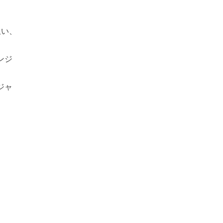
担い、
ンジ
ジャ