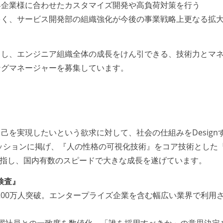
客企業様に合わせたカスタマイズ開発や高負荷対策を行う
多く、サービス開発部の組織強化が今後の事業戦略上更なる拡
ドし、エンジニア組織全体の成長をけん引できる、技術力とマ
ングマネージャーを募集しています。
己を実現したいという欲求に対して、社会の仕組みをDesign
をミッションに掲げ、『人の性格の可視化技術』をコア技術とした
業を目指し、国内有数のスピードで大きな成長を遂げています。
検査』
者数200万人突破。エンタープライズ企業を含む幅広い業界で利用
活躍社員との一致度を数値化。「誰を採用すべきか」の意思決定