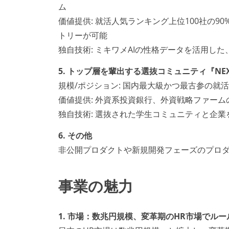
ム
価値提供: 就活人気ランキング上位100社の
トリーが可能
独自技術: ミキワメAIの性格データを活用し
5. トップ層を輩出する選抜コミュニティ『NEX
規模/ポジション: 国内最大級かつ最古参の
価値提供: 外資系投資銀行、外資戦略ファー
独自技術: 選抜された学生コミュニティと企
6. その他
非公開プロダクトや新規開発フェーズのプロ
事業の魅力
1. 市場：数兆円規模、変革期のHR市場でル