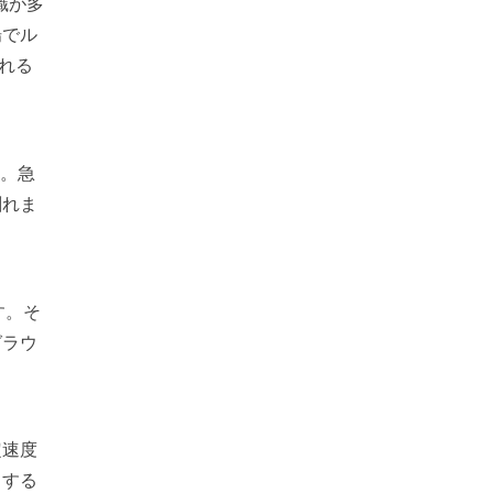
織が多
場でル
される
へ。急
創れま
す。そ
グラウ
定速度
」する