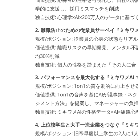
学的に支援し、採用ミスマッチを削減
独自技術: 心理学×AI×200万人のデータに
2. 離職防止のための従業員サーベイ『ミキワメ
規模/ポジション: 従業員の心身の状態をリ
価値提供: 離職リスクの早期発見、メンタル
均30%削減
独自技術: 個人の性格を踏まえた「その人に合
3. パフォーマンスを最大化する『ミキワメAI
規模/ポジション: 1on1の質を劇的に向上さ
価値提供: 1on1の音声を基にAIが議事録
ジメント方法」を提案し、マネージャーの負
独自技術: ミキワメAIの性格データ×AI×組
4. 上位校学生と大手一流企業をつなぐ『ミキ
規模/ポジション: 旧帝早慶以上学生の2人に