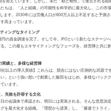
期を迎えています。しかし、未だ「勘と根性」で運営される組
私たちは、「人と組織」の可能性を科学的に最大化し、この市
目指します。2030年には労働人口が800万人以上不足すると予測
ます高まっています。
サイティングなタイミング
億円の資金調達を完了。そして今、IPOという新たなステージ
げる。この最もエキサイティングなフェーズを、経営陣と共に
0社の実績と、多様な経営陣
000社以上の導入実績】これらは、競合にはない圧倒的な武器で
たい」という強い想いで創業した飯田をはじめ、多様なバック
いています。
と、失敗を許容する文化
今日の会議体で承認され、明日には実装される。そんな意思決
ングを最大化する組織。「理想から逆算」し、「爆速でトライ