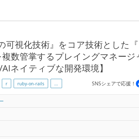
格の可視化技術』をコア技術とした『
を複数管掌するプレイングマネージ
ch/AIネイティブな開発環境】
SNSシェアで応援！
r
ruby-on-rails
...
ー