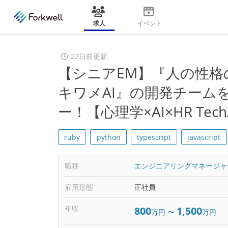
求人
イベント
22日前更新
【シニアEM】『人の性
キワメAI』の開発チーム
ー！【心理学×AI×HR Te
ruby
python
typescript
javascript
職種
エンジニアリングマネージャ
雇用形態
正社員
年収
800
1,500
万円
〜
万円