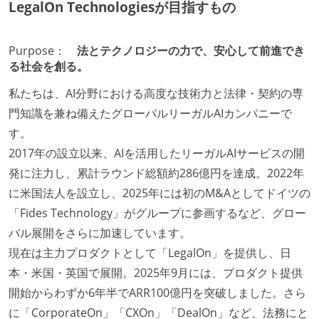
LegalOn Technologiesが目指すもの
Purpose：
法とテクノロジーの力で、安心して前進でき
る社会を創る。
私たちは、AI分野における高度な技術力と法律・契約の専
門知識を兼ね備えたグローバルリーガルAIカンパニーで
す。
2017年の設立以来、AIを活用したリーガルAIサービスの開
発に注力し、累計ラウンド総額約286億円を達成。2022年
に米国法人を設立し、2025年には初のM&Aとしてドイツの
「Fides Technology」がグループに参画するなど、グロー
バル展開をさらに加速しています。
現在は主力プロダクトとして「LegalOn」を提供し、日
本・米国・英国で展開。2025年9月には、プロダクト提供
開始からわずか6年半でARR100億円を突破しました。さら
に「CorporateOn」「CXOn」「DealOn」など、法務にと