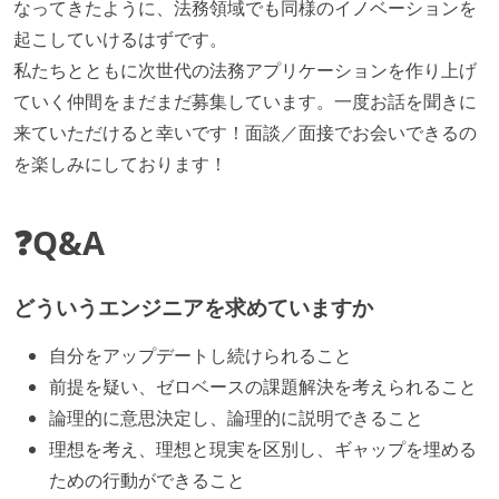
コード品質向上のための取り組み
なってきたように、法務領域でも同様のイノベーションを
起こしていけるはずです。
本番にデプロイされるコードには、全てコードレビュ
私たちとともに次世代の法務アプリケーションを作り上げ
ーまたはペアプログラミングを実施している
ていく仲間をまだまだ募集しています。一度お話を聞きに
「リファクタリングは随時行われるべき」という価値
来ていただけると幸いです！面談／面接でお会いできるの
観をメンバー全員が共有しており、日常的に実施して
を楽しみにしております！
いる
テストの実施度
❓Q&A
ほとんどのプロダクトコードに単体テストを記述、実
施している
どういうエンジニアを求めていますか
ほとんどの機能に受け入れテストを記述、実施してい
自分をアップデートし続けられること
る
前提を疑い、ゼロベースの課題解決を考えられること
機能の実装と同時にテストコードを記述している
論理的に意思決定し、論理的に説明できること
想定される複数環境での品質チェックを義務づけてい
理想を考え、理想と現実を区別し、ギャップを埋める
る
ための行動ができること