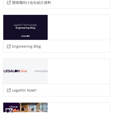
その他
開発職向け会社紹介資料
google-meet
miro
figma
その他、現場で使われている技術
言語
java
go
python
ruby
rust
Engineering Blog
フレームワーク
nuxt.js
vue.js
ruby-on-rails
データベース
bigquery
LegalOn Now!!
その他
cloud-functions
aws
aurora
cloud-sql
cloud-monitoring
marketo
sentry