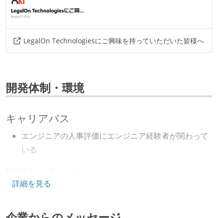
azure-ad
circle-ci
gcp
salesforce
google-analytics
looker
elasticsearch
kubernetes
terraform
intercom
docker
LegalOn Technologiesにご興味を持っていただいた皆様へ
datadog
playwright
github-actions
sendgrid
cloud-logging
auth0
gke
開発体制・環境
キャリアパス
エンジニアの人事評価にエンジニア経験者が関わって
いる
技術カルチャー
詳細を見る
CTO またはそれに準じる、技術やワークフローの標準
化を行う役割の人・部門が存在する
企業からのメッセージ
取締役（社内）または執行役員として、エンジニアリ