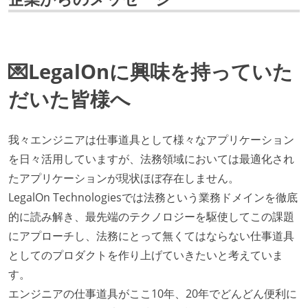
ング部門の人間が経営に参加している
開発メンバーの裁量
💌LegalOnに興味を持っていた
OS やエディタ、IDE といった個人の環境は、各自の責
任で好きなものを使うことができる
だいた皆様へ
企画を決定する場に、実装を担当する開発メンバーが
参加している
我々エンジニアは仕事道具として様々なアプリケーション
タスクの見積もりは、実装を担当するメンバーが中心
を日々活用していますが、法務領域においては最適化され
となって行う
たアプリケーションが現状ほぼ存在しません。
全体のスケジュール管理は、途中の成果を随時確認し
LegalOn Technologiesでは法務という業務ドメインを徹底
ながら、納期または盛り込む機能を柔軟に調整する形
的に読み解き、最先端のテクノロジーを駆使してこの課題
で行う
にアプローチし、法務にとって無くてはならない仕事道具
プロダクトの開発言語やフレームワークなど主要な構
としてのプロダクトを作り上げていきたいと考えていま
成技術は、基本的に最新版より1年以上ビハインドし
す。
ていない
エンジニアの仕事道具がここ10年、20年でどんどん便利に