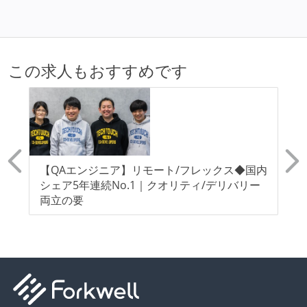
この求人もおすすめです
ッ
【QAエンジニア】リモート/フレックス◆国内
【
ン
シェア5年連続No.1｜クオリティ/デリバリー
ッ
円
両立の要
ン