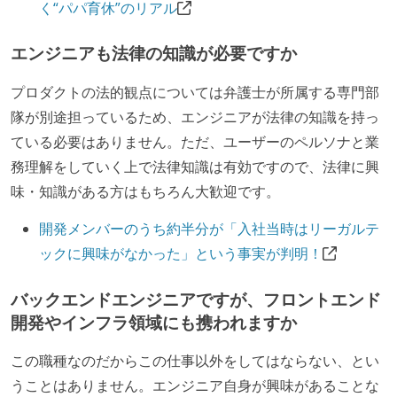
く“パパ育休”のリアル
Code）の環境が整備されている
オープンな情報共有
エンジニアも法律の知識が必要ですか
KPI などチームの目標・実績値について、メンバーの
プロダクトの法的観点については弁護士が所属する専門部
誰もがいつでも閲覧可能になっている
隊が別途担っているため、エンジニアが法律の知識を持っ
労働環境の自由度
ている必要はありません。ただ、ユーザーのペルソナと業
務理解をしていく上で法律知識は有効ですので、法律に興
フレックスタイム制または裁量労働制を採用している
味・知識がある方はもちろん大歓迎です。
メンバーの多様性
開発メンバーのうち約半分が「入社当時はリーガルテ
外国籍の開発メンバーがいる
ックに興味がなかった」という事実が判明！
待遇・福利厚生
バックエンドエンジニアですが、フロントエンド
開発やインフラ領域にも携われますか
入社時には、各自希望のスペックの PC やディスプレ
イが支給される
この職種なのだからこの仕事以外をしてはならない、とい
希望者には定価 6 万円以上のオフィスチェアが支給さ
うことはありません。エンジニア自身が興味があることな
れる