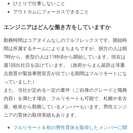
アジャイル実践状況
ひとりで仕事しないこと
アウトカムにフォーカスできること
1ヶ月以下の短い期間でのイテレーション開発を実践
している
エンジニアはどんな働き方をしていますか
デイリーでスタンドアップミーティング、またはそれ
に準じるチーム内の打ち合わせを行っている
勤務時間はコアタイムなしのフルフレックスです。開始時
イテレーションの最後などに、定期的にチームでふり
間は所属するチームによりまちまちですが、朝方の人は朝
かえりミーティングを行っている
7時から、夜型の人は11時頃から開始しています。現在は
継続的なデプロイ（デリバリー）を行っている
週1回出社日を設けています。（政府からまん延防止等重
点措置や緊急事態宣言が出ている期間はフルリモートにな
ワークフローの整備
っていました）
全てのコードをバージョン管理ツールで管理している
また、当社が定める一定の要件（ご自身のグレードと職務
各メンバーが実装したコードのマージは Pull Request
内容）を満たす場合、フルリモートも可能で、札幌や名古
ベースで行われる
屋、岐阜から勤務しているメンバーもいます。男性エンジ
自動（＝システム化され、1コマンドで実行できる）
ニアの育休の取得実績もあります。
ビルド、自動デプロイ環境が整備されている
フルリモート＆初の男性育休を取得したメンバーに聞
コードによるインフラ構成管理（Infrastructure as