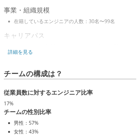
事業・組織規模
在籍しているエンジニアの人数：30名〜99名
キャリアパス
エンジニアの人事評価にエンジニア経験者が関わって
詳細を見る
いる
社内で、バックエンドチームからSREチームへの異動
チームの構成は？
など、キャリア形成を目的とした職域を超えての積極
的な異動が推奨され、実施されている
マネージャーやCTOと高頻度（月1程度）でキャリアに
従業員数に対するエンジニア比率
ついて話す場が設けられている
17%
年収800万円以上のエンジニアに、マネジメントの役
チームの性別比率
割を持たない人がいる
男性
：
57%
技術カルチャー
女性
：
43%