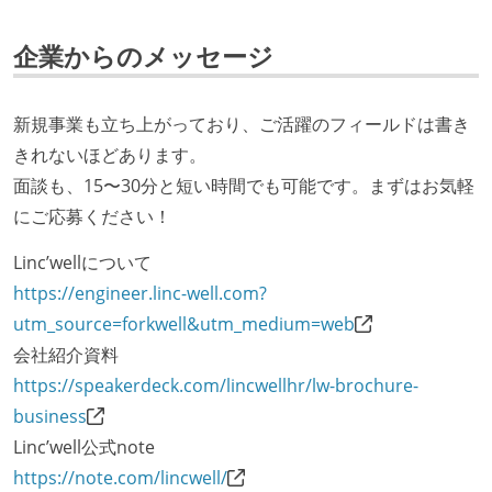
取締役（社内）または執行役員として、エンジニアリ
ング部門の人間が経営に参加している
企業からのメッセージ
エンジニアが自発的に外部のイベントやカンファレン
スに登壇している
新規事業も立ち上がっており、ご活躍のフィールドは書き
開発メンバーの裁量
きれないほどあります。
面談も、15〜30分と短い時間でも可能です。まずはお気軽
設計・実装から運用までを同じ開発チームが担い、フ
にご応募ください！
ロントエンド、バックエンド、インフラといった役割
の境界を超えて、個人が必要な範囲にまで染み出して
Linc’wellについて
いく姿勢が根付いている
https://engineer.linc-well.com?
ユーザーのニーズや課題を理解するために、開発チー
utm_source=forkwell&utm_medium=web
ムのメンバーが、ユーザーインタビューに参加してい
会社紹介資料
る
https://speakerdeck.com/lincwellhr/lw-brochure-
OS やエディタ、IDE といった個人の環境は、各自の責
business
任で好きなものを使うことができる
Linc’well公式note
企画を決定する場に、実装を担当する開発メンバーが
https://note.com/lincwell/