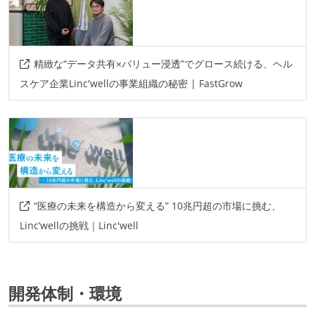
精緻な“データ共有×バリュー浸透”でグロース続ける、ヘル
スケア企業Linc'wellの事業組織の秘密 | FastGrow
“医療の未来を構造から変える” 10兆円超の市場に挑む、
Linc’wellの挑戦｜Linc'well
開発体制・環境