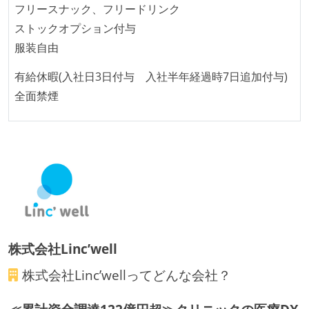
フリースナック、フリードリンク
継続的なデプロイ（デリバリー）を行っている
ストックオプション付与
ワークフローの整備
服装自由
全てのコードをバージョン管理ツールで管理している
有給休暇(入社日3日付与 入社半年経過時7日追加付与)
各メンバーが実装したコードのマージは Pull Request
全面禁煙
ベースで行われる
自動（＝システム化され、1コマンドで実行できる）
ビルド、自動デプロイ環境が整備されている
コードによるインフラ構成管理（Infrastructure as
Code）の環境が整備されている
オープンな情報共有
KPI などチームの目標・実績値について、メンバーの
株式会社Linc’well
誰もがいつでも閲覧可能になっている
株式会社Linc’well
ってどんな会社？
ドキュメントの整備やペアプロ、モブワークなど、ナ
レッジの共有を積極的に行っている（属人性を減らす