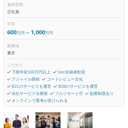
雇用形態
正社員
年収
600
1,000
万円
〜
万円
勤務地
東京
こだわり
下限年収500万円以上
SIer在籍者歓迎
アジャイル開発
コードレビュー文化
B2Cのサービスを運営
B2Bのサービスを運営
自社サービスを開発
フルリモート可
副業制度あり
オンラインで選考が受けられる