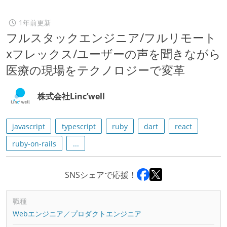
1年前更新
フルスタックエンジニア/フルリモート
xフレックス/ユーザーの声を聞きながら
医療の現場をテクノロジーで変革
株式会社Linc’well
javascript
typescript
ruby
dart
react
ruby-on-rails
...
SNSシェアで応援！
職種
Webエンジニア／プロダクトエンジニア