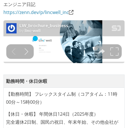
参加している
エンジニア日記
タスクの見積もりは、実装を担当するメンバーが中心
https://zenn.dev/p/lincwell_inc
となって行う
全体のスケジュール管理は、途中の成果を随時確認し
ながら、納期または盛り込む機能を柔軟に調整する形
で行う
コード品質向上のための取り組み
本番にデプロイされるコードには、全てコードレビュ
ーまたはペアプログラミングを実施している
「リファクタリングは随時行われるべき」という価値
勤務時間・休日休暇
観をメンバー全員が共有しており、日常的に実施して
【勤務時間】 フレックスタイム制（コアタイム：11時
いる
00分～15時00分）
何らかのコーディング規約をチーム全体で遵守するよ
うにしている
【休日・休暇】 年間休日124日（2025年度）
提出されたコードには自動的にリグレッションテスト
完全週休2日制、国民の祝日、年末年始、その他会社が