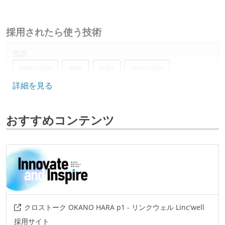
採用されたら使う技術
言語
typescript
dart
ruby
javascript
詳細を見る
フレームワーク
react
flutter
ruby-on-rails
おすすめコンテンツ
データベース
postgresql
bigquery
ソースコード管理
git
プロジェクト管理
クロストーク OKANO HARA p1 - リンクウェル Linc'well
github
jira
採用サイト