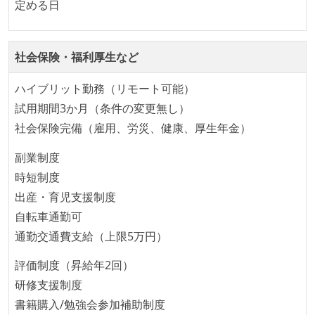
が実行される環境が構築されている
定める日
テストの実施度
社会保険・福利厚生など
ほとんどのプロダクトコードに単体テストを記述、実
施している
ハイブリット勤務（リモート可能）
機能の実装と同時にテストコードを記述している
試用期間3か月（条件の変更無し）
アジャイル実践状況
社会保険完備（雇用、労災、健康、厚生年金）
1ヶ月以下の短い期間でのイテレーション開発を実践
副業制度
している
時短制度
デイリーでスタンドアップミーティング、またはそれ
出産・育児支援制度
に準じるチーム内の打ち合わせを行っている
自転車通勤可
イテレーションの最後などに、定期的にチームでふり
通勤交通費支給（上限5万円）
かえりミーティングを行っている
評価制度（昇給年2回）
タスク見積もりの単位には絶対量（人日など）ではな
研修支援制度
く相対ポイントを用い、極力複数人の意見を調整する
書籍購入/勉強会参加補助制度
形で行っている