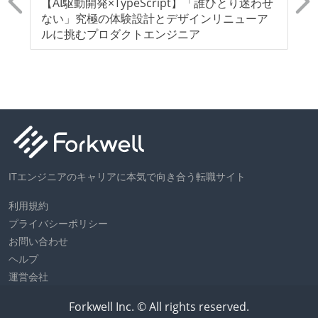
R
【AI駆動開発×TypeScript】「誰ひとり迷わせ
【
計
ない」究極の体験設計とデザインリニューア
療
ルに挑むプロダクトエンジニア
的
わ
ITエンジニアのキャリアに本気で向き合う転職サイト
利用規約
プライバシーポリシー
お問い合わせ
ヘルプ
運営会社
Forkwell Inc. © All rights reserved.