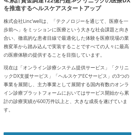
≪累計資金調達122億円超≫クリニックの医療DX
取り組みをしている）
を推進するヘルスケアスタートアップ
大規模サービスの開発
株式会社Linc’wellは、「テクノロジーを通じて、医療を一
大規模テーブルあり（1テーブルあたり数千万レコー
歩前へ」をミッションに医療という大きな社会課題と向き
ド以上）
合い、徹底的な患者目線で最適化した体験を医療現場の業
1つのプロダクトを5チーム以上の開発チーム（ストリ
務変革から踏み込んで実装することですべての人々に最高
ームアラインド、プラットフォーム等）で分担して開
の医療体験の提供することを目指しています。
発・運用している
現在は「オンライン診療システム提供サービス」「クリニ
労働環境の自由度
ックDX支援サービス」「ヘルスケアECサービス」の3つの
事業を展開し、主力事業として展開する国内有数のオンラ
2年以内に未就学児を子育てしながら働いていたエン
イン診療プラットフォームにおいてはサービス開始から累
ジニアがいる
計の診療実績が600万件以上と、大きな成長を遂げていま
子育て中のエンジニアが、働き方を紹介したコンテン
す。
ツが公開されている
フレックスタイム制または裁量労働制を採用している
メンバーの多様性