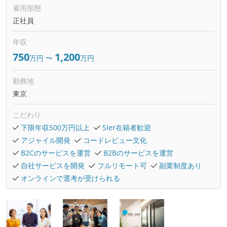
雇用形態
正社員
年収
750
1,200
万円
〜
万円
勤務地
東京
こだわり
下限年収500万円以上
SIer在籍者歓迎
アジャイル開発
コードレビュー文化
B2Cのサービスを運営
B2Bのサービスを運営
自社サービスを開発
フルリモート可
副業制度あり
オンラインで選考が受けられる