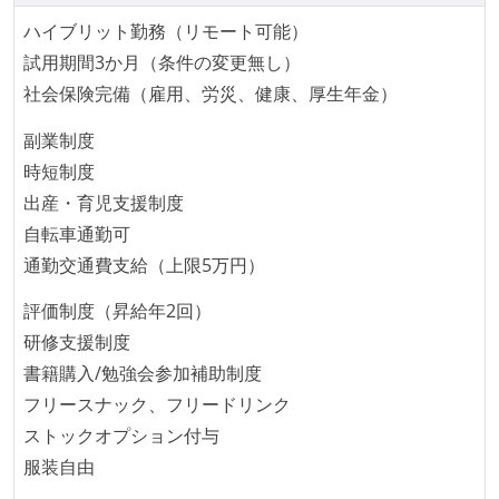
「リファクタリングは随時行われるべき」という価値
ハイブリット勤務（リモート可能）
観をメンバー全員が共有しており、日常的に実施して
試用期間3か月（条件の変更無し）
いる
社会保険完備（雇用、労災、健康、厚生年金）
何らかのコーディング規約をチーム全体で遵守するよ
うにしている
副業制度
提出されたコードには自動的にリグレッションテスト
時短制度
が実行される環境が構築されている
出産・育児支援制度
テストの実施度
自転車通勤可
通勤交通費支給（上限5万円）
ほとんどのプロダクトコードに単体テストを記述、実
施している
評価制度（昇給年2回）
機能の実装と同時にテストコードを記述している
研修支援制度
書籍購入/勉強会参加補助制度
アジャイル実践状況
フリースナック、フリードリンク
1ヶ月以下の短い期間でのイテレーション開発を実践
ストックオプション付与
している
服装自由
デイリーでスタンドアップミーティング、またはそれ