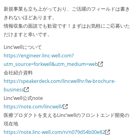
ング部門の人間が経営に参加している
新規事業も立ち上がっており、ご活躍のフィールドは書き
社外から登壇を依頼・指名を受けるようなエンジニア
きれないほどあります。
が在籍している
情報収集の面談でも歓迎です！まずはお気軽にご応募いた
エンジニアが自発的に外部のイベントやカンファレン
だけますと幸いです。
スに登壇している
最新技術を追いかけるための社内勉強会が定期開催さ
Linc’wellについて
れ、参加者が自主的に参加している
https://engineer.linc-well.com?
utm_source=forkwell&utm_medium=web
開発メンバーの裁量
会社紹介資料
設計・実装から運用までを同じ開発チームが担い、フ
https://speakerdeck.com/lincwellhr/lw-brochure-
ロントエンド、バックエンド、インフラといった役割
business
の境界を超えて、個人が必要な範囲にまで染み出して
Linc’well公式note
いく姿勢が根付いている
https://note.com/lincwell/
ユーザーのニーズや課題を理解するために、開発チー
医療プロダクトを支えるLinc’wellのフロントエンド開発の
ムのメンバーが、ユーザーインタビューに参加してい
現在地
る
https://note.linc-well.com/n/n079d54b00e82