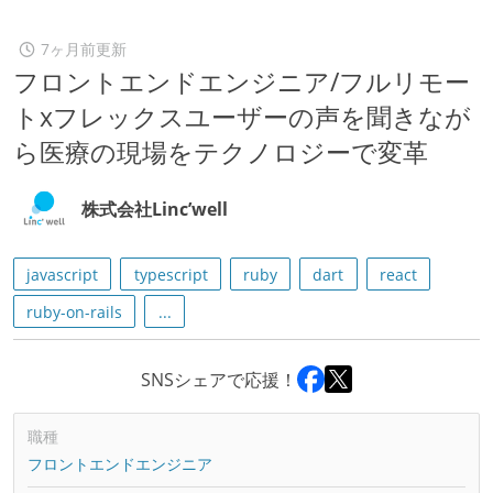
7ヶ月前更新
フロントエンドエンジニア/フルリモー
トxフレックスユーザーの声を聞きなが
ら医療の現場をテクノロジーで変革
株式会社Linc’well
javascript
typescript
ruby
dart
react
ruby-on-rails
...
SNSシェアで応援！
職種
フロントエンドエンジニア