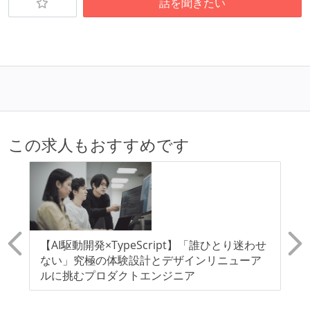
話を聞きたい
日本国内であれば、居住地は問わずにフルリモートで
きる
2年以内に未就学児を子育てしながら働いていたエン
ジニアがいる
子育て中のエンジニアが、働き方を紹介したコンテン
ツが公開されている
フレックスタイム制または裁量労働制を採用している
この求人もおすすめです
メンバーの多様性
外国籍の開発メンバーがいる
待遇・福利厚生
イベントへの業務参加やチケット負担など、会社とし
R
【AI駆動開発×TypeScript】「誰ひとり迷わせ
【
て、大規模カンファレンスへの参加を支援する制度が
計
ない」究極の体験設計とデザインリニューア
療
ある
ルに挑むプロダクトエンジニア
的
わ
入社時には、各自希望のスペックの PC やディスプレ