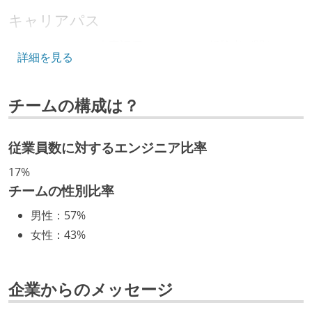
キャリアパス
エンジニアの人事評価にエンジニア経験者が関わって
詳細を見る
いる
社内で、バックエンドチームからSREチームへの異動
チームの構成は？
など、キャリア形成を目的とした職域を超えての積極
的な異動が推奨され、実施されている
マネージャーやCTOと高頻度（月1程度）でキャリアに
従業員数に対するエンジニア比率
ついて話す場が設けられている
17%
年収800万円以上のエンジニアに、マネジメントの役
チームの性別比率
割を持たない人がいる
男性
：
57%
技術カルチャー
女性
：
43%
CTO またはそれに準じる、技術やワークフローの標準
化を行う役割の人・部門が存在する
企業からのメッセージ
取締役（社内）または執行役員として、エンジニアリ