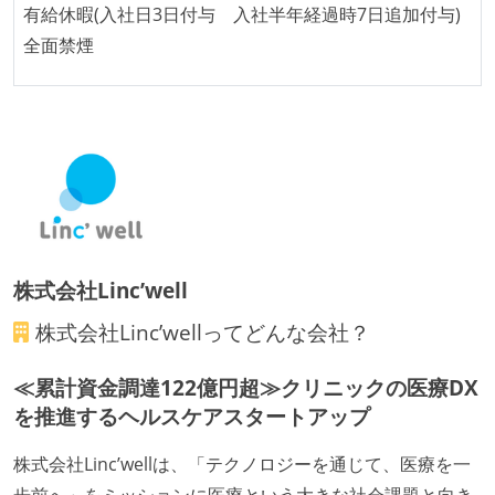
有給休暇(入社日3日付与 入社半年経過時7日追加付与)
に準じるチーム内の打ち合わせを行っている
全面禁煙
イテレーションの最後などに、定期的にチームでふり
かえりミーティングを行っている
タスク見積もりの単位には絶対量（人日など）ではな
く相対ポイントを用い、極力複数人の意見を調整する
形で行っている
継続的なデプロイ（デリバリー）を行っている
ワークフローの整備
株式会社Linc’well
全てのコードをバージョン管理ツールで管理している
株式会社Linc’well
ってどんな会社？
各メンバーが実装したコードのマージは Pull Request
ベースで行われる
≪累計資金調達122億円超≫クリニックの医療DX
自動（＝システム化され、1コマンドで実行できる）
を推進するヘルスケアスタートアップ
ビルド、自動デプロイ環境が整備されている
コードによるインフラ構成管理（Infrastructure as
株式会社Linc’wellは、「テクノロジーを通じて、医療を一
Code）の環境が整備されている
歩前へ」をミッションに医療という大きな社会課題と向き