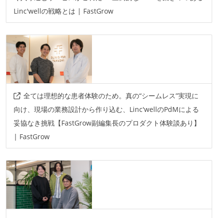
Linc'wellの戦略とは | FastGrow
全ては理想的な患者体験のため。真の“シームレス”実現に
向け、現場の業務設計から作り込む、Linc'wellのPdMによる
妥協なき挑戦【FastGrow副編集長のプロダクト体験談あり】
| FastGrow