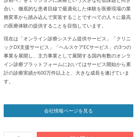
合い、徹底的な患者目線で最適化した体験を医療現場の業
オープンな情報共有
務変革から踏み込んで実装することですべての人々に最高
KPI などチームの目標・実績値について、メンバーの
の医療体験の提供することを目指しています。
誰もがいつでも閲覧可能になっている
現在は「オンライン診療システム提供サービス」「クリニ
ドキュメントの整備やペアプロ、モブワークなど、ナ
ックDX支援サービス」「ヘルスケアECサービス」の3つの
レッジの共有を積極的に行っている（属人性を減らす
事業を展開し、主力事業として展開する国内有数のオンラ
取り組みをしている）
イン診療プラットフォームにおいてはサービス開始から累
大規模サービスの開発
計の診療実績が600万件以上と、大きな成長を遂げていま
大規模テーブルあり（1テーブルあたり数千万レコー
す。
ド以上）
1つのプロダクトを5チーム以上の開発チーム（ストリ
ームアラインド、プラットフォーム等）で分担して開
会社情報ページを見る
発・運用している
労働環境の自由度