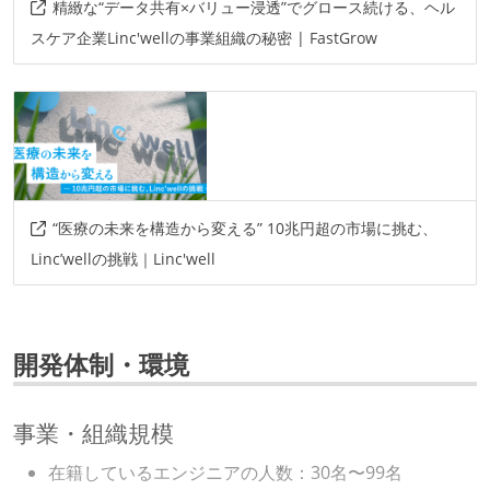
精緻な“データ共有×バリュー浸透”でグロース続ける、ヘル
スケア企業Linc'wellの事業組織の秘密 | FastGrow
“医療の未来を構造から変える” 10兆円超の市場に挑む、
Linc’wellの挑戦｜Linc'well
開発体制・環境
事業・組織規模
在籍しているエンジニアの人数：30名〜99名