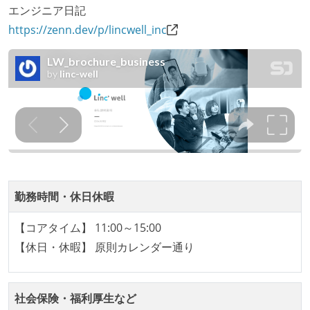
1年以内に、技術負債を解消するためのプロジェクト
エンジニア日記
や、古くなったツールのリプレイスプロジェクトがボ
https://zenn.dev/p/lincwell_inc
トムアップで実施されたことがある
OS やエディタ、IDE といった個人の環境は、各自の責
任で好きなものを使うことができる
企画を決定する場に、実装を担当する開発メンバーが
参加している
タスクの見積もりは、実装を担当するメンバーが中心
となって行う
全体のスケジュール管理は、途中の成果を随時確認し
ながら、納期または盛り込む機能を柔軟に調整する形
勤務時間・休日休暇
で行う
【コアタイム】 11:00～15:00
コード品質向上のための取り組み
【休日・休暇】 原則カレンダー通り
本番にデプロイされるコードには、全てコードレビュ
ーまたはペアプログラミングを実施している
社会保険・福利厚生など