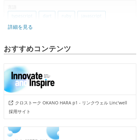
言語
typescript
dart
ruby
javascript
詳細を見る
フレームワーク
react
flutter
ruby-on-rails
おすすめコンテンツ
データベース
postgresql
bigquery
ソースコード管理
git
プロジェクト管理
クロストーク OKANO HARA p1 - リンクウェル Linc'well
github
jira
採用サイト
情報共有ツール
notion
slack