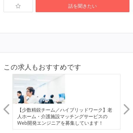
Code）の環境が整備されている
話を聞きたい
オープンな情報共有
人事情報や秘匿性の高い内容を除いて、経営陣やマネ
ージャー以上の会議での議事録が社員にも公開されて
いる
KPI などチームの目標・実績値について、メンバーの
誰もがいつでも閲覧可能になっている
この求人もおすすめです
ドキュメントの整備やペアプロ、モブワークなど、ナ
レッジの共有を積極的に行っている（属人性を減らす
取り組みをしている）
大規模サービスの開発
同時接続ユーザー数（数千以上）
】
【少数精鋭チーム／ハイブリッドワーク】老
【
ー
人ホーム・介護施設マッチングサービスの
可
テーブル数が多い (数百以上)
Web開発エンジニアを募集しています！
ジ
大規模テーブルあり（1テーブルあたり数千万レコー
等
リ