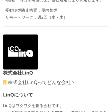
うにしている
受動喫煙防止措置：屋内禁煙
提出されたコードには自動的にリグレッションテスト
リモートワーク：週2回（水・木）
が実行される環境が構築されている
コード品質評価ツールを導入して、メンバーが常に確
認できるようにしている
テストの実施度
ほとんどのプロダクトコードに単体テストを記述、実
施している
ほとんどの機能に受け入れテストを記述、実施してい
株式会社LinQ
る
機能の実装と同時にテストコードを記述している
株式会社LinQ
ってどんな会社？
想定される複数環境での品質チェックを義務づけてい
LinQについて
る
アジャイル実践状況
LinQはワクワクを創る会社です。