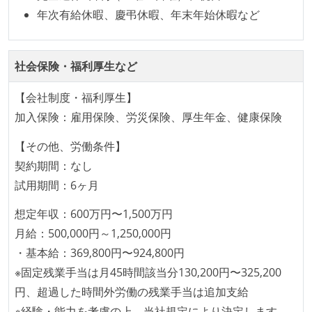
タスクの見積もりは、実装を担当するメンバーが中心
年次有給休暇、慶弔休暇、年末年始休暇など
となって行う
全体のスケジュール管理は、途中の成果を随時確認し
社会保険・福利厚生など
ながら、納期または盛り込む機能を柔軟に調整する形
で行う
【会社制度・福利厚生】
プロダクトの開発言語やフレームワークなど主要な構
加入保険：雇用保険、労災保険、厚生年金、健康保険
成技術は、基本的に最新版より1年以上ビハインドし
【その他、労働条件】
ていない
契約期間：なし
コード品質向上のための取り組み
試用期間：6ヶ月
本番にデプロイされるコードには、全てコードレビュ
想定年収：600万円〜1,500万円
ーまたはペアプログラミングを実施している
月給：500,000円～1,250,000円
「リファクタリングは随時行われるべき」という価値
・基本給：369,800円〜924,800円
観をメンバー全員が共有しており、日常的に実施して
※固定残業手当は月45時間該当分130,200円〜325,200
いる
円、超過した時間外労働の残業手当は追加支給
何らかのコーディング規約をチーム全体で遵守するよ
※経験・能力を考慮の上、当社規定により決定します。