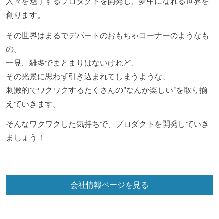
人々を魅了するプロダクトを開発し、夢中になれる世界を
1ヶ月以下の短い期間でのイテレーション開発を実践
創ります。
している
デイリーでスタンドアップミーティング、またはそれ
その世界はまるでデパートのおもちゃコーナーのようなも
に準じるチーム内の打ち合わせを行っている
の。
タスク見積もりの単位には絶対量（人日など）ではな
一見、雑多でまとまりはないけれど、
く相対ポイントを用い、極力複数人の意見を調整する
その光景に思わず引き込まれてしまうような、
形で行っている
刺激的でワクワクするたくさんの"なんか楽しい"を取り揃
継続的なデプロイ（デリバリー）を行っている
えていきます。
ワークフローの整備
そんなワクワクした気持ちで、プロダクトを開発していき
ましょう！
全てのコードをバージョン管理ツールで管理している
各メンバーが実装したコードのマージは Pull Request
ベースで行われる
自動（＝システム化され、1コマンドで実行できる）
会社情報ページを見る
ビルド、自動デプロイ環境が整備されている
コードによるインフラ構成管理（Infrastructure as