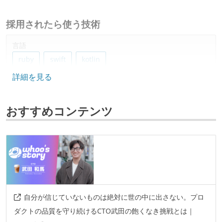
採用されたら使う技術
言語
ruby
swift
kotlin
詳細を見る
フレームワーク
ruby-on-rails
おすすめコンテンツ
データベース
amazon-aurora
postgresql
ソースコード管理
git
プロジェクト管理
自分が信じていないものは絶対に世の中に出さない。プロ
github
ダクトの品質を守り続けるCTO武田の飽くなき挑戦とは｜