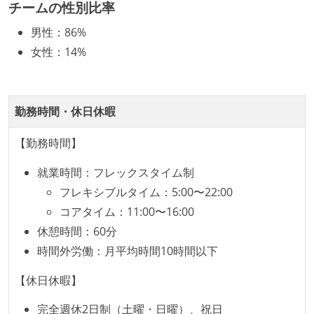
チームの性別比率
化を行う役割の人・部門が存在する
男性
：
86%
取締役（社内）または執行役員として、エンジニアリ
女性
：
14%
ング部門の人間が経営に参加している
開発メンバーの裁量
勤務時間・休日休暇
設計・実装から運用までを同じ開発チームが担い、フ
ロントエンド、バックエンド、インフラといった役割
【勤務時間】
の境界を超えて、個人が必要な範囲にまで染み出して
いく姿勢が根付いている
就業時間：フレックスタイム制
ユーザーのニーズや課題を理解するために、開発チー
フレキシブルタイム：5:00〜22:00
ムのメンバーが、ユーザーインタビューに参加してい
コアタイム：11:00〜16:00
る
休憩時間：60分
OS やエディタ、IDE といった個人の環境は、各自の責
時間外労働：月平均時間10時間以下
任で好きなものを使うことができる
【休日休暇】
企画を決定する場に、実装を担当する開発メンバーが
参加している
完全週休2日制（土曜・日曜）、祝日