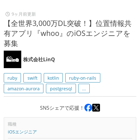
9ヶ月前更新
【全世界3,000万DL突破！】位置情報共
有アプリ『whoo』のiOSエンジニアを
募集
株式会社LinQ
ruby
swift
kotlin
ruby-on-rails
amazon-aurora
postgresql
...
SNSシェアで応援！
職種
iOSエンジニア