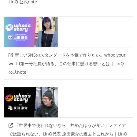
LinQ 公式note
情報共有ツール
slack
notion
esa
その他
aws
figma
その他、現場で使われている技術
新しいSNSのスタンダードを本気で作りたい。whoo your
world第一号社員が語る、この仕事に懸ける想いとは｜LinQ
言語
公式note
python
r
「世界中で使われないなら、辞めたほうが良い」メディア
では語られない、LinQ代表 原田豪介の過去とこれから｜LinQ