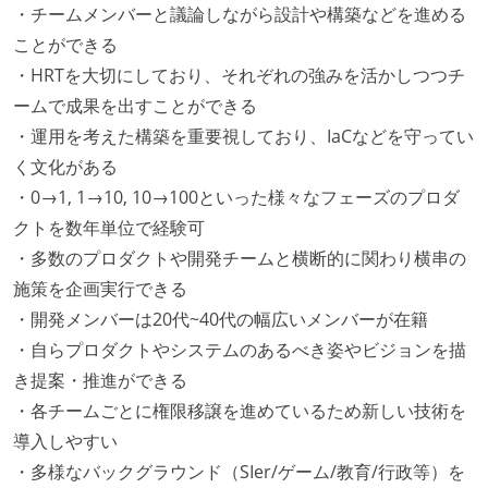
・チームメンバーと議論しながら設計や構築などを進める
ことができる
・HRTを大切にしており、それぞれの強みを活かしつつチ
ームで成果を出すことができる
・運用を考えた構築を重要視しており、IaCなどを守ってい
く文化がある
・0→1, 1→10, 10→100といった様々なフェーズのプロダ
クトを数年単位で経験可
・多数のプロダクトや開発チームと横断的に関わり横串の
施策を企画実行できる
・開発メンバーは20代~40代の幅広いメンバーが在籍
・自らプロダクトやシステムのあるべき姿やビジョンを描
き提案・推進ができる
・各チームごとに権限移譲を進めているため新しい技術を
導入しやすい
・多様なバックグラウンド（SIer/ゲーム/教育/行政等）を