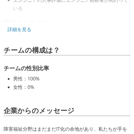
terraform
digdag
aws-codedeploy
いる
google-chat
kibela
技術カルチャー
詳細を見る
CTO またはそれに準じる、技術やワークフローの標準
化を行う役割の人・部門が存在する
チームの構成は？
取締役（社内）または執行役員として、エンジニアリ
ング部門の人間が経営に参加している
チームの性別比率
開発メンバーの裁量
男性
：
100%
OS やエディタ、IDE といった個人の環境は、各自の責
女性
：
0%
任で好きなものを使うことができる
企画を決定する場に、実装を担当する開発メンバーが
参加している
企業からのメッセージ
タスクの見積もりは、実装を担当するメンバーが中心
となって行う
障害福祉分野はまだまだIT化の余地があり、私たちが手を
全体のスケジュール管理は、途中の成果を随時確認し