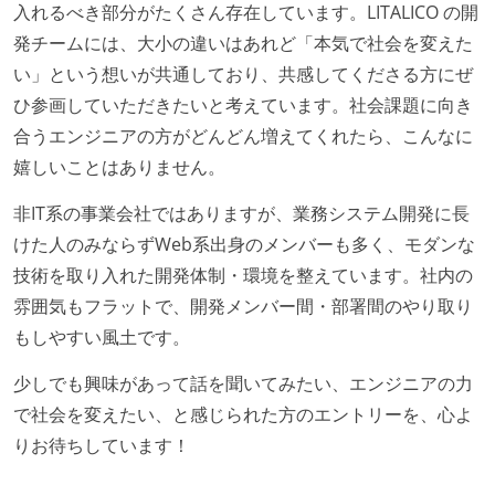
入れるべき部分がたくさん存在しています。LITALICO の開
ながら、納期または盛り込む機能を柔軟に調整する形
発チームには、大小の違いはあれど「本気で社会を変えた
で行う
い」という想いが共通しており、共感してくださる方にぜ
プロダクトの開発言語やフレームワークなど主要な構
ひ参画していただきたいと考えています。社会課題に向き
成技術は、基本的に最新版より1年以上ビハインドし
合うエンジニアの方がどんどん増えてくれたら、こんなに
ていない
嬉しいことはありません。
コード品質向上のための取り組み
非IT系の事業会社ではありますが、業務システム開発に長
本番にデプロイされるコードには、全てコードレビュ
けた人のみならずWeb系出身のメンバーも多く、モダンな
ーまたはペアプログラミングを実施している
技術を取り入れた開発体制・環境を整えています。社内の
「リファクタリングは随時行われるべき」という価値
雰囲気もフラットで、開発メンバー間・部署間のやり取り
観をメンバー全員が共有しており、日常的に実施して
もしやすい風土です。
いる
少しでも興味があって話を聞いてみたい、エンジニアの力
何らかのコーディング規約をチーム全体で遵守するよ
で社会を変えたい、と感じられた方のエントリーを、心よ
うにしている
りお待ちしています！
テストの実施度