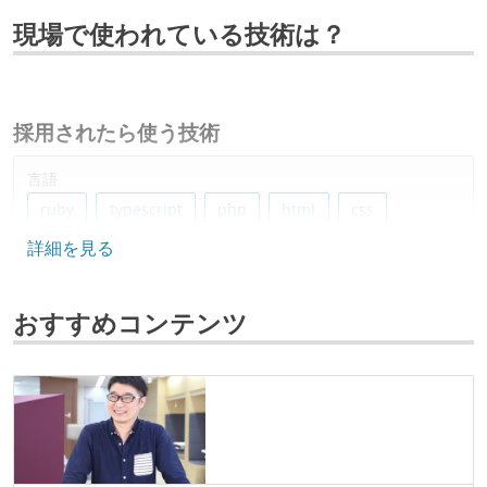
現場で使われている技術は？
採用されたら使う技術
言語
ruby
typescript
php
html
css
詳細を見る
フレームワーク
react.js
ruby-on-rails
vue.js
nuxt.js
おすすめコンテンツ
laravel
データベース
mysql
fluentd
bigquery
redis
プロジェクト管理