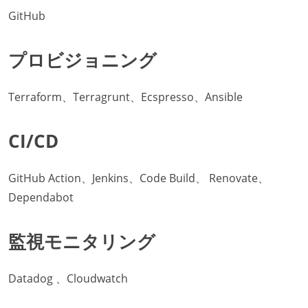
GitHub
プロビジョニング
Terraform、Terragrunt、Ecspresso、Ansible
CI/CD
GitHub Action、Jenkins、Code Build、 Renovate、
Dependabot
監視モニタリング
Datadog 、Cloudwatch