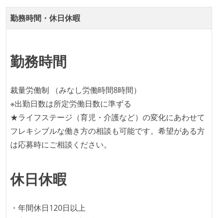
ほとんどのプロダクトコードに単体テストを記述、実
勤務時間・休日休暇
施している
ほとんどの機能に受け入れテストを記述、実施してい
る
勤務時間
機能の実装と同時にテストコードを記述している
想定される複数環境での品質チェックを義務づけてい
る
裁量労働制 （みなし労働時間8時間）
※出勤日数は所定労働日数に準ずる
アジャイル実践状況
★ライフステージ（育児・介護など）の変化にあわせて
1ヶ月以下の短い期間でのイテレーション開発を実践
フレキシブルな働き方の相談も可能です。希望がある方
している
は応募時にご相談ください。
デイリーでスタンドアップミーティング、またはそれ
に準じるチーム内の打ち合わせを行っている
休日休暇
イテレーションの最後などに、定期的にチームでふり
かえりミーティングを行っている
・年間休日120日以上
タスク見積もりの単位には絶対量（人日など）ではな