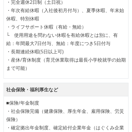
・完全週休2日制（土日祝）
く相対ポイントを用い、極力複数人の意見を調整する
・年次有給休暇（入社後初月付与）、夏季休暇、年末始
形で行っている
休暇、特別休暇
継続的なデプロイ（デリバリー）を行っている
・ライフサポート休暇（有給・無給）
ワークフローの整備
└ 使用用途を問わない休暇を有給休暇とは別に、有
給：年間最大7日付与、無給：年度につき5日付与
全てのコードをバージョン管理ツールで管理している
・長期連続休暇(5日以上可)
各メンバーが実装したコードのマージは Pull Request
・産休/育休制度（育児休業取得は最長小学校就学の始期
ベースで行われる
まで可能）
自動（＝システム化され、1コマンドで実行できる）
ビルド、自動デプロイ環境が整備されている
コードによるインフラ構成管理（Infrastructure as
社会保険・福利厚生など
Code）の環境が整備されている
■保険/年金制度
オープンな情報共有
・社会保険完備（健康保険、厚生年金、雇用保険、労災
KPI などチームの目標・実績値について、メンバーの
保険）
誰もがいつでも閲覧可能になっている
・確定拠出年金制度、確定給付企業年金（はぐくみ企業