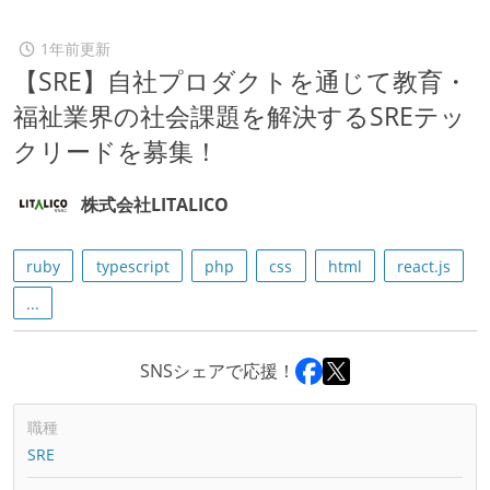
1年前更新
【SRE】自社プロダクトを通じて教育・
福祉業界の社会課題を解決するSREテッ
クリードを募集！
株式会社LITALICO
ruby
typescript
php
css
html
react.js
...
SNSシェアで応援！
職種
SRE