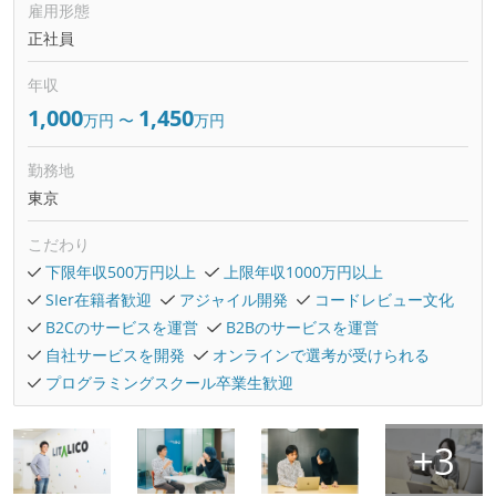
雇用形態
正社員
年収
1,000
1,450
万円
〜
万円
勤務地
東京
こだわり
下限年収500万円以上
上限年収1000万円以上
SIer在籍者歓迎
アジャイル開発
コードレビュー文化
B2Cのサービスを運営
B2Bのサービスを運営
自社サービスを開発
オンラインで選考が受けられる
プログラミングスクール卒業生歓迎