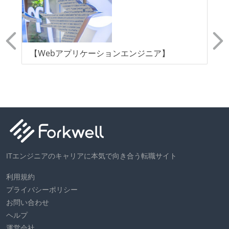
【Webアプリケーションエンジニア】
【
(
て
ITエンジニアのキャリアに本気で向き合う転職サイト
利用規約
プライバシーポリシー
お問い合わせ
ヘルプ
運営会社