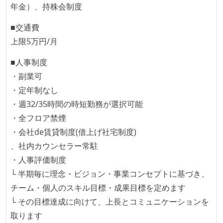
ドキュメントの整備やペアプロ、モブワークなど、ナ
年金）、持株会制度
レッジの共有を積極的に行っている（属人性を減らす
■交通費
取り組みをしている）
上限5万円/月
労働環境の自由度
■人事制度
業務時間中に中抜けできる制度がある
・副業可
フレックスタイム制または裁量労働制を採用している
・定年制なし
・週32/35時間の時短勤務が選択可能
メンバーの多様性
・全フロア禁煙
外国籍の開発メンバーがいる
・会社de賃貸制度(借上げ社宅制度)
開発メンバーの新卒採用を実施している
、社内カウンセラー常駐
・人事評価制度
職業安定法に対応する記載事項
└ 半期毎に理念・ビジョン・事業コンセプトに基づき、
受動喫煙防止措置：屋内禁煙
チーム・個人のスキル目標・成果目標を定めます
└ その目標達成に向けて、上長とコミュニケーションを
取ります