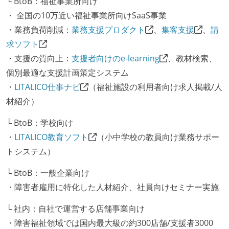
└ BtoB：福祉事業所向け
・ 全国の10万近い福祉事業所向けSaaS事業
・業務負荷削減：
業務支援プロダクト
、
集客支援
、
請
求ソフト
・支援の質向上：
支援者向けのe-learning
、教材検索、
個別最適な支援計画策定システム
・
LITALICO仕事ナビ
（福祉施設の利用者向け求人掲載/人
材紹介）
└ BtoB：学校向け
・
LITALICO教育ソフト
（小中学校の教員向け業務サポー
トシステム）
└ BtoB：一般企業向け
・障害者雇用に特化した人材紹介、社員向けセミナー実施
└ 社内：自社で運営する店舗事業向け
・障害福祉領域では国内最大級の約300店舗/支援者3000