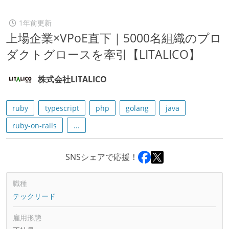
1年前更新
上場企業×VPoE直下｜5000名組織のプロ
ダクトグロースを牽引【LITALICO】
株式会社LITALICO
ruby
typescript
php
golang
java
ruby-on-rails
...
SNSシェアで応援！
職種
テックリード
雇用形態