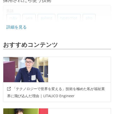
言語
ruby
java
golang
typescript
php
詳細を見る
フレームワーク
ruby-on-rails
laravel
nuxt.js
vue.js
おすすめコンテンツ
react.js
データベース
dynamodb
bigquery
fluentd
redis
mysql
oracle
プロジェクト管理
「テクノロジーで世界を変える」技術を極めた私が福祉業
github
界に飛び込んだ理由 | LITALICO Engineer
情報共有ツール
slack