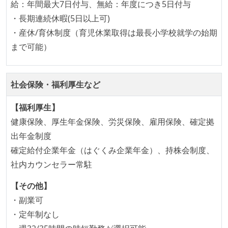
給：年間最大7日付与、無給：年度につき5日付与
プロダクトの開発言語やフレームワークなど主要な構
・長期連続休暇(5日以上可)
成技術は、基本的に最新版より1年以上ビハインドし
・産休/育休制度（育児休業取得は最長小学校就学の始期
ていない
まで可能）
コード品質向上のための取り組み
本番にデプロイされるコードには、全てコードレビュ
社会保険・福利厚生など
ーまたはペアプログラミングを実施している
「リファクタリングは随時行われるべき」という価値
【福利厚生】
観をメンバー全員が共有しており、日常的に実施して
健康保険、厚生年金保険、労災保険、雇用保険、確定拠
いる
出年金制度
何らかのコーディング規約をチーム全体で遵守するよ
確定給付企業年金（はぐくみ企業年金）、持株会制度、
うにしている
社内カウンセラー常駐
提出されたコードには自動的にリグレッションテスト
【その他】
が実行される環境が構築されている
・副業可
コード品質評価ツールを導入して、メンバーが常に確
・定年制なし
認できるようにしている