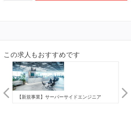
誰もがいつでも閲覧可能になっている
ドキュメントの整備やペアプロ、モブワークなど、ナ
レッジの共有を積極的に行っている（属人性を減らす
取り組みをしている）
労働環境の自由度
この求人もおすすめです
フレックスタイム制または裁量労働制を採用している
メンバーの多様性
外国籍の開発メンバーがいる
開発メンバーの新卒採用を実施している
ド
【新規事業】サーバーサイドエンジニア
【
待遇・福利厚生
鋭
用
1
ストックオプションまたは自社株購入支援制度がある
イ
職業安定法に対応する記載事項