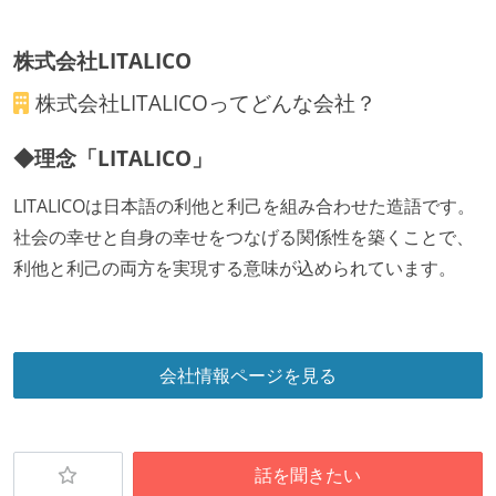
かえりミーティングを行っている
タスク見積もりの単位には絶対量（人日など）ではな
株式会社LITALICO
く相対ポイントを用い、極力複数人の意見を調整する
形で行っている
株式会社LITALICO
ってどんな会社？
継続的なデプロイ（デリバリー）を行っている
◆理念「LITALICO」
ワークフローの整備
LITALICOは日本語の利他と利己を組み合わせた造語です。
全てのコードをバージョン管理ツールで管理している
社会の幸せと自身の幸せをつなげる関係性を築くことで、
各メンバーが実装したコードのマージは Pull Request
利他と利己の両方を実現する意味が込められています。
ベースで行われる
自動（＝システム化され、1コマンドで実行できる）
ビルド、自動デプロイ環境が整備されている
コードによるインフラ構成管理（Infrastructure as
会社情報ページを見る
Code）の環境が整備されている
オープンな情報共有
話を聞きたい
KPI などチームの目標・実績値について、メンバーの