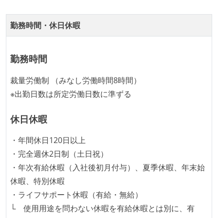
化を行う役割の人・部門が存在する
取締役（社内）または執行役員として、エンジニアリ
勤務時間・休日休暇
ング部門の人間が経営に参加している
経営トップがエンジニア出身、または現役のエンジニ
勤務時間
アである
裁量労働制 （みなし労働時間8時間）
開発メンバーの裁量
※出勤日数は所定労働日数に準ずる
OS やエディタ、IDE といった個人の環境は、各自の責
任で好きなものを使うことができる
休日休暇
企画を決定する場に、実装を担当する開発メンバーが
・年間休日120日以上
参加している
・完全週休2日制（土日祝）
タスクの見積もりは、実装を担当するメンバーが中心
・年次有給休暇（入社後初月付与）、夏季休暇、年末始
となって行う
休暇、特別休暇
全体のスケジュール管理は、途中の成果を随時確認し
・ライフサポート休暇（有給・無給）
ながら、納期または盛り込む機能を柔軟に調整する形
└ 使用用途を問わない休暇を有給休暇とは別に、有
で行う