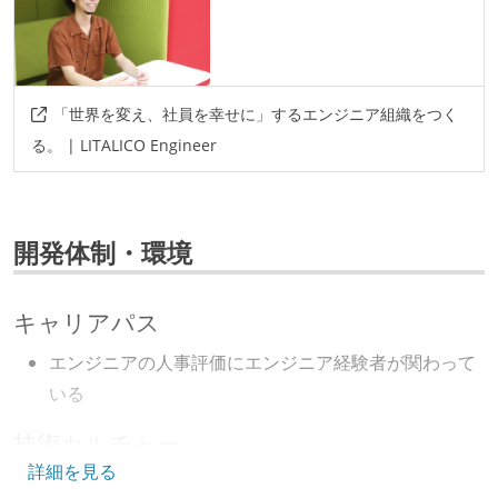
その他
selenium
capybara
sendgrid
openapi
「世界を変え、社員を幸せに」するエンジニア組織をつく
rspec
sentry
datadog
jenkins
る。 | LITALICO Engineer
swagger
github-actions
ansible
fabric
terraform
aws-fargate
jest
vitest
storybook
codeceptjs
playwright
aws
開発体制・環境
aws-alb
aws-cloudfront
cdk-for-terraform
aws-lambda
elasticache
aws-aurora
キャリアパス
aws-s3
docker
elasticsearch
redash
エンジニアの人事評価にエンジニア経験者が関わって
いる
技術カルチャー
詳細を見る
CTO またはそれに準じる、技術やワークフローの標準