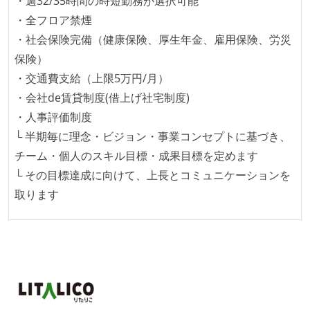
・週32/35時間の時短勤務が選択可能
テストの実施度
・全フロア禁煙
・社会保険完備（健康保険、厚生年金、雇用保険、労災
ほとんどのプロダクトコードに単体テストを記述、実
保険）
施している
・交通費支給（上限5万円/月）
ほとんどの機能に受け入れテストを記述、実施してい
・会社de賃貸制度(借上げ社宅制度)
る
・人事評価制度
機能の実装と同時にテストコードを記述している
└ 半期毎に理念・ビジョン・事業コンセプトに基づき、
想定される複数環境での品質チェックを義務づけてい
チーム・個人のスキル目標・成果目標を定めます
る
└ その目標達成に向けて、上長とコミュニケーションを
アジャイル実践状況
取ります
1ヶ月以下の短い期間でのイテレーション開発を実践
している
デイリーでスタンドアップミーティング、またはそれ
に準じるチーム内の打ち合わせを行っている
イテレーションの最後などに、定期的にチームでふり