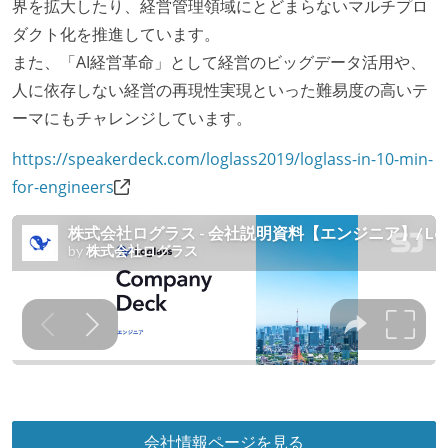
界を拡大したり、経営管理領域にとどまらないマルチプロ
自動（＝システム化され、1コマンドで実行できる）
ダクト化を推進しています。
ビルド、自動デプロイ環境が整備されている
また、「AI経営革命」として経営のビッグデータ活用や、
コードによるインフラ構成管理（Infrastructure as
人に依存しない経営の再現性実現といった難易度の高いテ
Code）の環境が整備されている
ーマにもチャレンジしています。
オープンな情報共有
https://speakerdeck.com/loglass2019/loglass-in-10-min-
KPI などチームの目標・実績値について、メンバーの
for-engineers
誰もがいつでも閲覧可能になっている
ドキュメントの整備やペアプロ、モブワークなど、ナ
レッジの共有を積極的に行っている（属人性を減らす
取り組みをしている）
労働環境の自由度
フレックスタイム制または裁量労働制を採用している
待遇・福利厚生
会社情報ページを見る