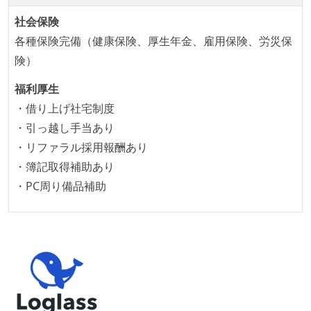
本番にデプロイされるコードには、全てコードレビュ
ーまたはペアプログラミングを実施している
社会保険
「リファクタリングは随時行われるべき」という価値
各種保険完備（健康保険、厚生年金、雇用保険、労災保
観をメンバー全員が共有しており、日常的に実施して
険）
いる
福利厚生
何らかのコーディング規約をチーム全体で遵守するよ
・借り上げ社宅制度
うにしている
・引っ越し手当あり
提出されたコードには自動的にリグレッションテスト
・リファラル採用報酬あり
が実行される環境が構築されている
・簿記取得補助あり
テストの実施度
・PC周り備品補助
ほとんどのプロダクトコードに単体テストを記述、実
施している
ほとんどの機能に受け入れテストを記述、実施してい
る
機能の実装と同時にテストコードを記述している