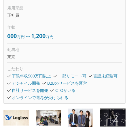
雇用形態
正社員
年収
600
1,200
万円
〜
万円
勤務地
東京
こだわり
下限年収500万円以上
一部リモート可
言語未経験可
アジャイル開発
B2Bのサービスを運営
自社サービスを開発
CTOがいる
オンラインで選考が受けられる