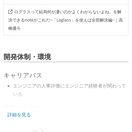
ログラスって結局何が凄いのかよくわからないよね。を解
決できるnoteがこれだ~「Loglass」を使えば全部解決編~｜高
橋優斗
開発体制・環境
キャリアパス
エンジニアの人事評価にエンジニア経験者が関わって
いる
技術カルチャー
詳細を見る
取締役（社内）または執行役員として、エンジニアリ
ング部門の人間が経営に参加している