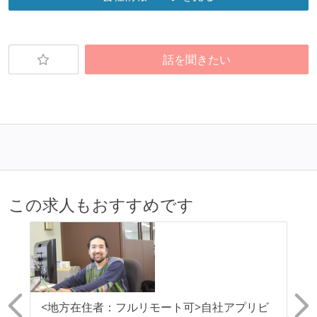
ストックオプションまたは自社株購入支援制度がある
職業安定法に対応する記載事項
話を聞きたい
受動喫煙防止措置：屋内禁煙
この求人もおすすめです
装
<地方在住者：フルリモート可>自社アプリビ
【