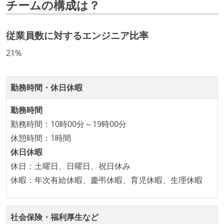
チームの構成は？
経営トップがエンジニア出身、または現役のエンジニ
アである
従業員数に対するエンジニア比率
開発メンバーの裁量
21%
企画を決定する場に、実装を担当する開発メンバーが
参加している
タスクの見積もりは、実装を担当するメンバーが中心
勤務時間・休日休暇
となって行う
勤務時間
全体のスケジュール管理は、途中の成果を随時確認し
勤務時間：10時00分～19時00分
ながら、納期または盛り込む機能を柔軟に調整する形
休憩時間：1時間
で行う
休日休暇
プロダクトの開発言語やフレームワークなど主要な構
休日：土曜日、日曜日、祝日休み
成技術は、基本的に最新版より1年以上ビハインドし
休暇：年次有給休暇、慶弔休暇、育児休暇、生理休暇
ていない
コード品質向上のための取り組み
社会保険・福利厚生など