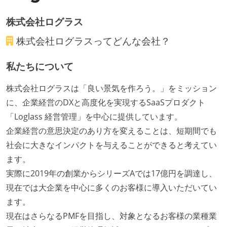
アジャイル実践状況
株式会社ログラス
1ヶ月以下の短い期間でのイテレーション開発を実践
株式会社ログラス
ってどんな会社？
している
デイリーでスタンドアップミーティング、またはそれ
私たちについて
に準じるチーム内の打ち合わせを行っている
イテレーションの最後などに、定期的にチームでふり
株式会社ログラスは「良い景気を作ろう。」をミッション
かえりミーティングを行っている
に、企業経営のDXと高度化を実現するSaaSプロダクト
タスク見積もりの単位には絶対量（人日など）ではな
「Loglass 経営管理」を中心に提供しています。
く相対ポイントを用い、極力複数人の意見を調整する
企業経営の意思決定のあり方を変えることは、短期間でも
形で行っている
社会に大きなインパクトを与えることができると考えてい
継続的なデプロイ（デリバリー）を行っている
ます。
実際に2019年の創業からシリーズAでは17億円を調達し、
ワークフローの整備
現在では大企業を中心に多くのお客様に導入いただいてい
全てのコードをバージョン管理ツールで管理している
ます。
各メンバーが実装したコードのマージは Pull Request
現在はさらなるPMFを目指し、対象となるお客様の業種業
ベースで行われる