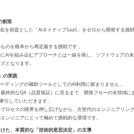
の創造
在を前提とした「AIネイティブSaaS」をゼロから開発する挑
ものを根本から再定義する挑戦です 。
にAIを組み込むアプローチとは一線を画し、ソフトウェアの
ーズとなります。
」の実践
ーディングの補助ツールとしてのAI利用に留まりません 。
最終的なQA（品質保証）に至るまで、開発フローの全領域に
・牽引していただきます 。
発プロセスの限界を押し広げながら、次世代のエンジニアリン
のエンジニアにとって極めて挑戦的な環境です。
向けた、本質的な「技術的意思決定」の主導