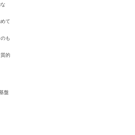
的な
極めて
そのも
本質的
基盤