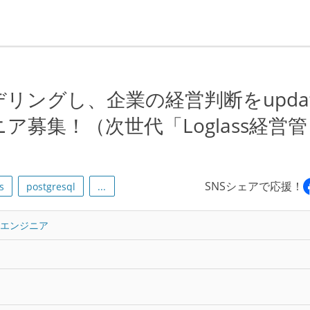
リングし、企業の経営判断をupdat
ア募集！（次世代「Loglass経営管
SNSシェアで応援！
s
postgresql
...
トエンジニア