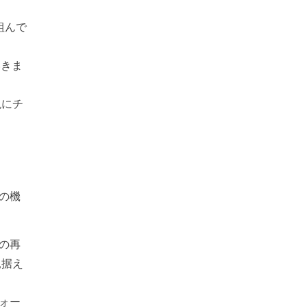
組んで
いきま
現にチ
トの機
ンの再
見据え
フォー