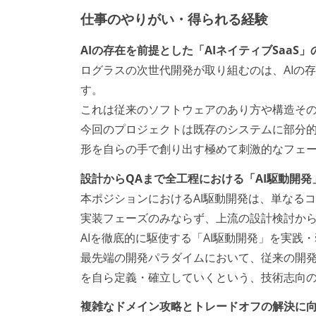
仕事のやりがい・得られる経験
AIの存在を前提とした「AIネイティブSaaS」
ログラスの次世代開発が取り組むのは、AIの存
す。
これは従来のソフトウェアのあり方や構造その
今回のプロジェクトは既存のシステムに部分的
形を自らの手で創り出す極めて刺激的なフェ
設計からQAまで全工程における「AI駆動開発
本ポジションにおけるAI駆動開発は、単なるコ
実装フェーズのみならず、上流の設計検討から
AIを徹底的に駆使する「AI駆動開発」を実践
最先端の開発パラダイムにおいて、従来の開
を自ら定義・確立していくという、技術志向
複雑なドメイン攻略とトレードオフの解決に