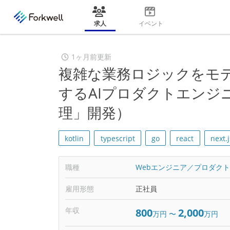
求人
イベント
1ヶ月前更新
複雑な業務ロジックをモデ
するAIプロダクトエンジニ
理」開発）
kotlin
typescript
go
react
next.j
職種
Webエンジニア／プロダク
雇用形態
正社員
年収
800
2,000
万円
〜
万円