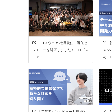
その他、現場で使われている技術
フレームワーク
react
vue.j
データベース
postgresql
プロジェクト管理
backlog
git
ロゴスウェア 社長就任・退任セ
【
レモニーを開催しました！｜ロゴス
メン
その他
ubuntu
ku
ウェア
与｜
grafana
ma
opensearch
figma
【受賞者インタビュー】積極的
【