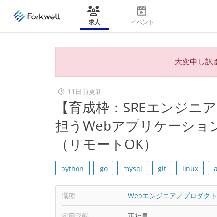
求人
イベント
大変申し訳
11日前更新
【育成枠：SREエンジニア】
担うWebアプリケーショ
（リモートOK）
python
go
mysql
git
linux
職種
Webエンジニア／プロダク
雇用形態
正社員