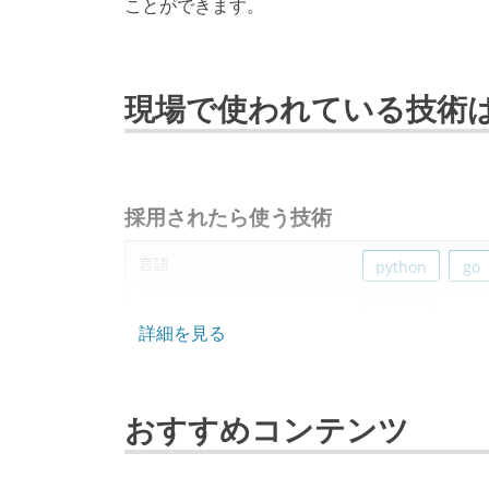
ことができます。
現場で使われている技術
採用されたら使う技術
言語
python
go
データベース
mysql
詳細を見る
ソースコード管理
git
おすすめコンテンツ
その他
linux
aws