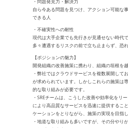
・問題発見力・解決力
自ら今ある問題を見つけ、アクション可能な
できる人
・不確実性への耐性
現代は大手企業でも先行きが見通せない時代
多々遭遇するリスクの前で立ち止まらず、恐
【ポジションの魅力】
開発組織の改善施策に携わり、組織の垣根を
・弊社ではクラウドサービスを複数展開して
が求められています。しかしこれらの施策は
的な取り組みが必要です。
・SREチームは、こうした改善や効率化をリ
により高品質なサービスを迅速に提供するこ
ケーションをとりながら、施策の実現を目指
・地道な取り組みも多いですが、その分やり