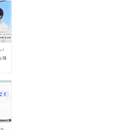
バ
を飛
力