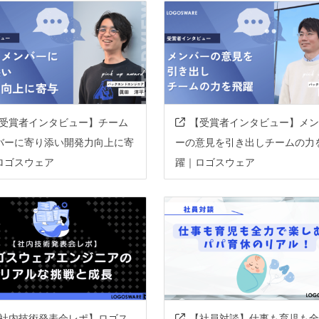
s
dynamodb
lab
受賞者インタビュー】チーム
【受賞者インタビュー】メン
バーに寄り添い開発力向上に寄
ーの意見を引き出しチームの力
buntu
macos
taiga
cd
ci
sentry
glitchtip
ロゴスウェア
躍｜ロゴスウェア
gicpod
ecspresso
terraform
goqu
sqlc
grpc
connect
rest-api
tailwind-css
storybook
社内技術発表会レポ】ロゴス
【社員対談】仕事も育児も全