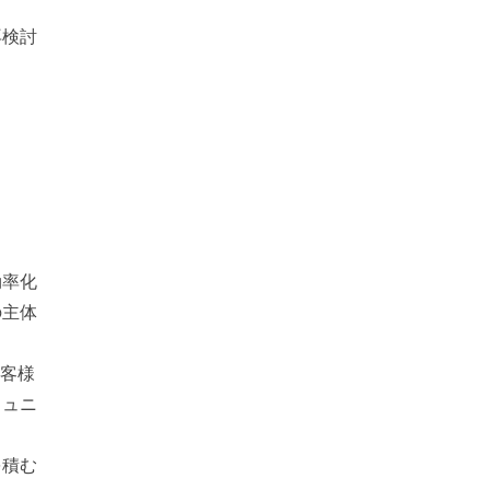
再検討
効率化
の主体
お客様
ミュニ
を積む