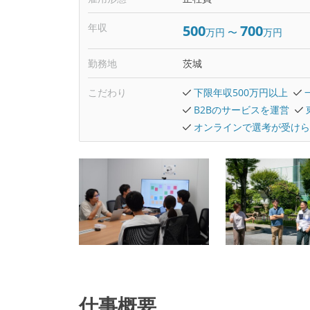
年収
500
700
万円
〜
万円
勤務地
茨城
こだわり
下限年収500万円以上
B2Bのサービスを運営
オンラインで選考が受けら
仕事概要