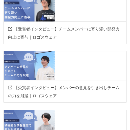
その他
grpc
storybook
figma
tailwind-css
tanstack-query
macos
rest-api
connect
【受賞者インタビュー】チームメンバーに寄り添い開発力
kubuntu
ubuntu
taiga
gitlab-ci
sentry
向上に寄与｜ロゴスウェア
glitchtip
grafana
magicpod
ecspresso
terraform
goqu
sqlc
opensearch
【受賞者インタビュー】メンバーの意見を引き出しチーム
の力を飛躍｜ロゴスウェア