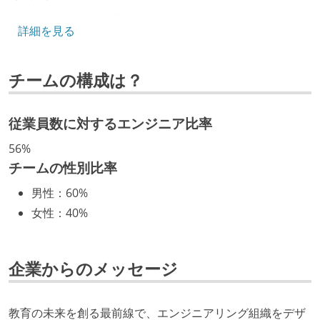
エンジニアの人事評価にエンジニア経験者が関わって
詳細を見る
いる
社内で、バックエンドチームからSREチームへの異動
チームの構成は？
など、キャリア形成を目的とした職域を超えての積極
的な異動が推奨され、実施されている
従業員数に対するエンジニア比率
技術カルチャー
56%
CTO またはそれに準じる、技術やワークフローの標準
チームの性別比率
化を行う役割の人・部門が存在する
男性
：
60%
取締役（社内）または執行役員として、エンジニアリ
女性
：
40%
ング部門の人間が経営に参加している
経営トップがエンジニア出身、または現役のエンジニ
アである
企業からのメッセージ
最新技術を追いかけるための社内勉強会が定期開催さ
れ、参加者が自主的に参加している
教育の未来を創る最前線で、エンジニアリング組織をデザ
Slack等で、最新技術の良し悪しをメンバーがよく会話