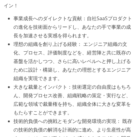
イン！
している
事業成長へのダイレクトな貢献：自社SaaSプロダクト
オープンな情報共有
の進化を技術面からリードし、あなたの手で事業の成
ドキュメントの整備やペアプロ、モブワークなど、ナ
長を加速させる実感を得られます。
レッジの共有を積極的に行っている（属人性を減らす
理想の組織を創り上げる経験： エンジニア組織の文
取り組みをしている）
化、プロセス、評価制度などを、経営陣と共に既存の
基盤を活かしつつ、さらに高いレベルへと押し上げる
大規模サービスの開発
ために設計・構築し、あなたの理想とするエンジニア
同時接続ユーザー数（数千以上）
組織を実現できます。
大規模テーブルあり（1テーブルあたり数千万レコー
大きな裁量とインパクト：技術選定の自由度はもちろ
ド以上）
ん、開発プロセス改善、組織戦略の策定・実行など、
バックアップ容量（数TB以上）
広範な領域で裁量権を持ち、組織全体に大きな変革を
労働環境の自由度
もたらすことができます。
技術的負債への挑戦とモダンな開発環境の実現： 既存
週3日リモート勤務のハイブリットワーク（週2出社）
の技術的負債の解消を計画的に進め、より生産性が高
2年以内に未就学児を子育てしながら働いていたエン