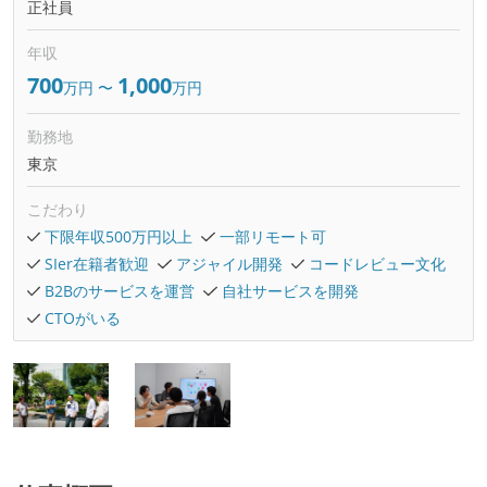
正社員
年収
700
1,000
万円
〜
万円
勤務地
東京
こだわり
下限年収500万円以上
一部リモート可
SIer在籍者歓迎
アジャイル開発
コードレビュー文化
B2Bのサービスを運営
自社サービスを開発
CTOがいる