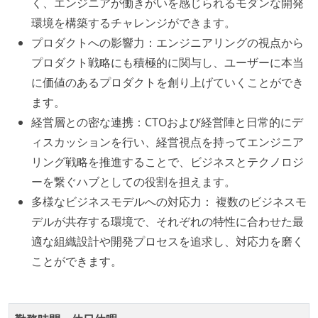
く、エンジニアが働きがいを感じられるモダンな開発
ジニアがいる
環境を構築するチャレンジができます。
メンバーの多様性
プロダクトへの影響力：エンジニアリングの視点から
プロダクト戦略にも積極的に関与し、ユーザーに本当
外国籍の開発メンバーがいる
に価値のあるプロダクトを創り上げていくことができ
職業安定法に対応する記載事項
ます。
経営層との密な連携：CTOおよび経営陣と日常的にデ
受動喫煙防止措置：屋内禁煙（屋内に喫煙可能室設
ィスカッションを行い、経営視点を持ってエンジニア
置）
リング戦略を推進することで、ビジネスとテクノロジ
ーを繋ぐハブとしての役割を担えます。
多様なビジネスモデルへの対応力： 複数のビジネスモ
デルが共存する環境で、それぞれの特性に合わせた最
適な組織設計や開発プロセスを追求し、対応力を磨く
ことができます。