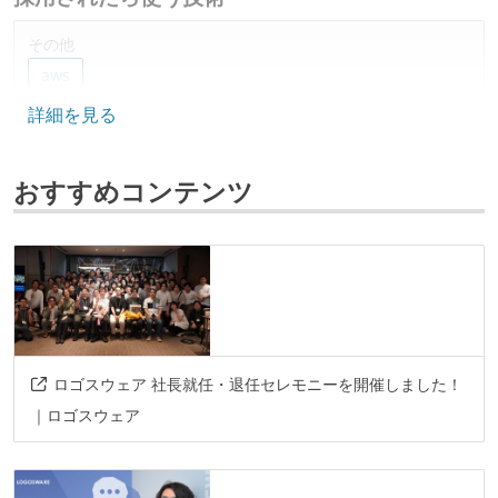
その他
aws
詳細を見る
その他、現場で使われている技術
おすすめコンテンツ
言語
python
go
javascript
typescript
フレームワーク
react
vue.js
データベース
ロゴスウェア 社長就任・退任セレモニーを開催しました！
postgresql
dynamodb
mysql
｜ロゴスウェア
プロジェクト管理
gitlab
backlog