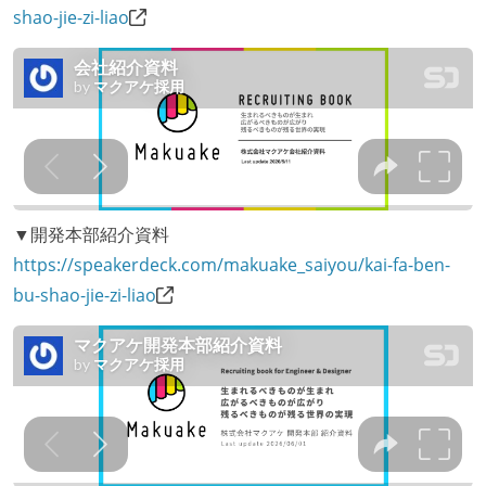
shao-jie-zi-liao
▼開発本部紹介資料
https://speakerdeck.com/makuake_saiyou/kai-fa-ben-
bu-shao-jie-zi-liao