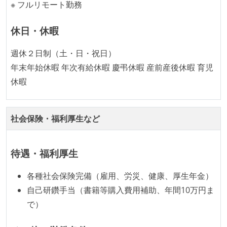
が実行される環境が構築されている
※ フルリモート勤務
テストの実施度
休日・休暇
ほとんどのプロダクトコードに単体テストを記述、実
週休２日制（土・日・祝日）
施している
年末年始休暇 年次有給休暇 慶弔休暇 産前産後休暇 育児
機能の実装と同時にテストコードを記述している
休暇
アジャイル実践状況
継続的なデプロイ（デリバリー）を行っている
社会保険・福利厚生など
ワークフローの整備
待遇・福利厚生
全てのコードをバージョン管理ツールで管理している
各メンバーが実装したコードのマージは Pull Request
各種社会保険完備（雇用、労災、健康、厚生年金）
ベースで行われる
自己研鑽手当（書籍等購入費用補助、年間10万円ま
自動（＝システム化され、1コマンドで実行できる）
で）
ビルド、自動デプロイ環境が整備されている