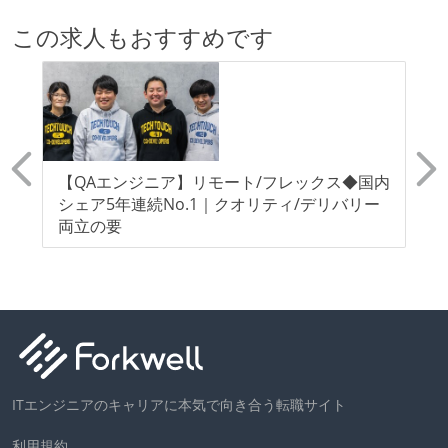
この求人もおすすめです
で
【QAエンジニア】リモート/フレックス◆国内
【
ま
シェア5年連続No.1｜クオリティ/デリバリー
ッ
両立の要
ン
ITエンジニアのキャリアに本気で向き合う転職サイト
利用規約