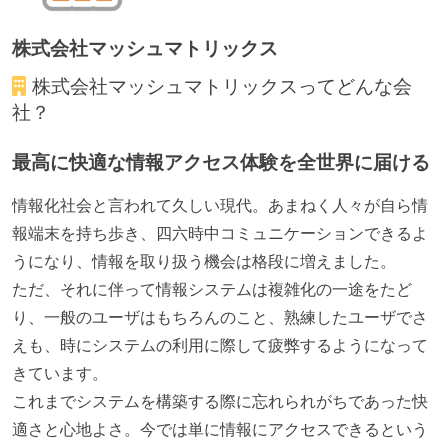
試用期間：あり（3ヶ月間）
社会保険：各種社会保険完備（雇用・労災・健康・厚
株式会社マッシュマトリックス
生年金）
株式会社マッシュマトリックス
ってどんな会
受動喫煙防止措置：屋内禁煙
社？
最高に快適な情報アクセス体験を全世界に届ける
情報化社会と言われて久しい現代。あまねく人々が自ら情
報端末を持ち歩き、四六時中コミュニケーションできるよ
うになり、情報を取り扱う機会は格段に増えました。
ただ、それに伴って情報システムは複雑化の一途をたど
り、一般のユーザはもちろんのこと、熟練したユーザでさ
えも、時にシステムの利用に際して疲弊するようになって
きています。
これまでシステムを構築する際に忘れられがちであった快
適さと心地よさ。今では単に情報にアクセスできるという