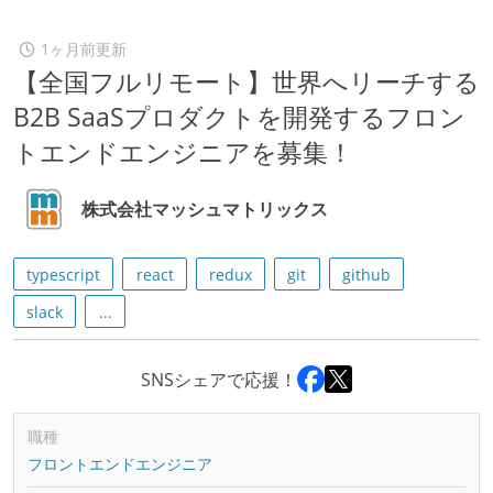
1ヶ月前更新
【全国フルリモート】世界へリーチする
B2B SaaSプロダクトを開発するフロン
トエンドエンジニアを募集！
株式会社マッシュマトリックス
typescript
react
redux
git
github
slack
...
SNSシェアで応援！
職種
フロントエンドエンジニア