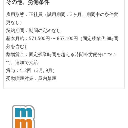
その他、労働条件
労働環境の自由度
フレックスタイム制または裁量労働制を採用している
雇用形態：正社員（試用期間：3ヶ月、期間中の条件変
更なし）
メンバーの多様性
契約期間：期間の定めなし
外国籍の開発メンバーがいる
基本月給：571,500円 〜 857,100円（固定残業代 8時間
分を含む）
待遇・福利厚生
割増賃金：固定残業時間を超える時間外労働分につい
入社時には、各自希望のスペックの PC やディスプレ
て、追加で支給
イが支給される
賞与：年2回（3月, 9月）
受動喫煙対策：屋内禁煙
職業安定法に対応する記載事項
フレックスタイム制の所定労働時間：1日平均8時間相
当
【フレックスタイム制を適応している】
固定残業時間：その他（詳細は「勤務時間・休日休
暇」に記載）