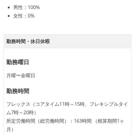
男性
：
100%
その他、現場で使われている技術
OS やエディタ、IDE といった個人の環境は、各自の責
女性
：
0%
任で好きなものを使うことができる
言語
企画を決定する場に、実装を担当する開発メンバーが
apex
参加している
勤務時間・休日休暇
タスクの見積もりは、実装を担当するメンバーが中心
情報共有ツール
となって行う
notion
勤務曜日
プロダクトの開発言語やフレームワークなど主要な構
その他
成技術は、基本的に最新版より1年以上ビハインドし
月曜〜金曜日
amazon-web-services
heroku
autify
figma
ていない
lightning-web-components
勤務時間
コード品質向上のための取り組み
「リファクタリングは随時行われるべき」という価値
フレックス（コアタイム11時～15時、フレキシブルタイ
観をメンバー全員が共有しており、日常的に実施して
ム7時～20時）
いる
所定労働時間（総労働時間）：163時間 （精算期間1ヶ
提出されたコードには自動的にリグレッションテスト
月）