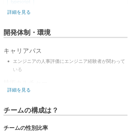
typescript
詳細を見る
フレームワーク
react
redux
開発体制・環境
ソースコード管理
git
キャリアパス
プロジェクト管理
エンジニアの人事評価にエンジニア経験者が関わって
github
いる
技術カルチャー
情報共有ツール
詳細を見る
slack
取締役（社内）または執行役員として、エンジニアリ
ング部門の人間が経営に参加している
その他
チームの構成は？
経営トップがエンジニア出身、または現役のエンジニ
eslint
prettier
storybook
github-actions
アである
webpack
salesforce
チームの性別比率
開発メンバーの裁量