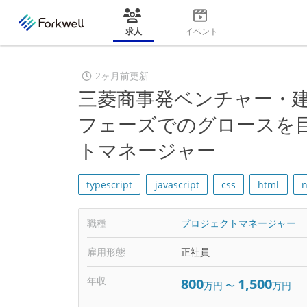
求人
イベント
2ヶ月前更新
三菱商事発ベンチャー・建設
フェーズでのグロースを
トマネージャー
typescript
javascript
css
html
n
職種
プロジェクトマネージャー
雇用形態
正社員
年収
800
1,500
万円
〜
万円