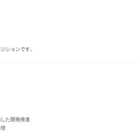
ポジションです。
働した開発推進
整理