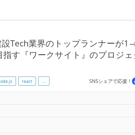
Tech業界のトップランナーが1→
目指す『ワークサイト』のプロジェ
SNSシェアで応援！
ode.js
react
...