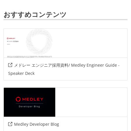
フレームワーク
おすすめコンテンツ
ruby-on-rails
nestjs
next.js
react
データベース
redis
mysql
ソースコード管理
git
メドレー エンジニア採用資料/ Medley Engineer Guide -
Speaker Deck
プロジェクト管理
github
情報共有ツール
confluence
slack
その他
Medley Developer Blog
apollo
prisma
kysely
vite
gcp
bun