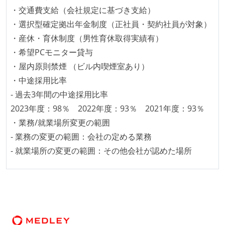
・交通費支給（会社規定に基づき支給）
うにしている
・選択型確定拠出年金制度（正社員・契約社員が対象）
提出されたコードには自動的にリグレッションテスト
・産休・育休制度（男性育休取得実績有）
が実行される環境が構築されている
・希望PCモニター貸与
テストの実施度
・屋内原則禁煙 （ビル内喫煙室あり）
ほとんどのプロダクトコードに単体テストを記述、実
・中途採用比率
施している
- 過去3年間の中途採用比率
ほとんどの機能に受け入れテストを記述、実施してい
2023年度：98％ 2022年度：93％ 2021年度：93％
る
・業務/就業場所変更の範囲
機能の実装と同時にテストコードを記述している
- 業務の変更の範囲：会社の定める業務
想定される複数環境での品質チェックを義務づけてい
- 就業場所の変更の範囲：その他会社が認めた場所
る
アジャイル実践状況
1ヶ月以下の短い期間でのイテレーション開発を実践
している