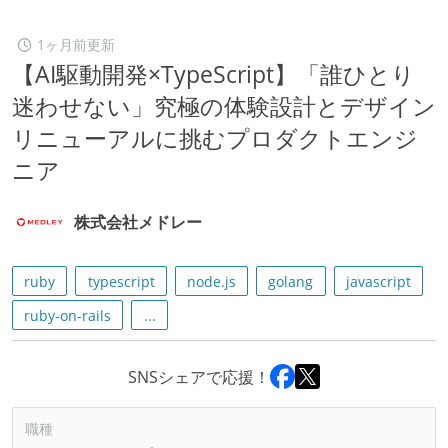
1ヶ月前更新
【AI駆動開発×TypeScript】「誰ひとり
迷わせない」究極の体験設計とデザイン
リニューアルに挑むプロダクトエンジ
ニア
株式会社メドレー
ruby
typescript
node.js
golang
javascript
ruby-on-rails
...
SNSシェアで応援！
職種