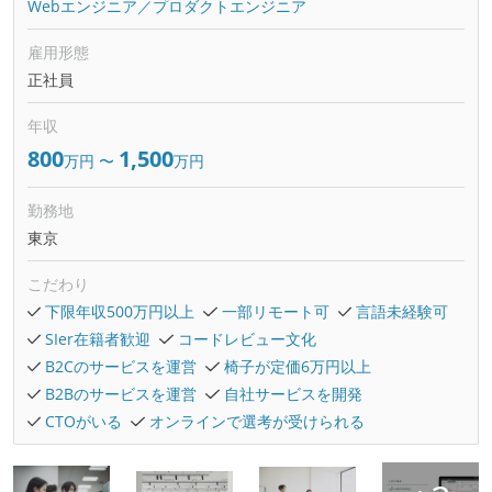
Webエンジニア／プロダクトエンジニア
雇用形態
正社員
年収
800
1,500
万円
〜
万円
勤務地
東京
こだわり
下限年収500万円以上
一部リモート可
言語未経験可
SIer在籍者歓迎
コードレビュー文化
B2Cのサービスを運営
椅子が定価6万円以上
B2Bのサービスを運営
自社サービスを開発
CTOがいる
オンラインで選考が受けられる