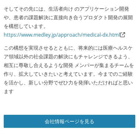
裁量労働制のみなし労働時間：1日9時間半
そしてその先には、生活者向け のアプリケーション開発
【裁量労働制を適応している】
や、患者の課題解決に直接向き合うプロダクト開発の展開
休憩時間：1時間
を構想しています。
休日制度：完全週休2日制（土日祝休み）
https://www.medley.jp/approach/medical-dx.html
主な休暇：年末年始、夏季、慶弔休暇など
この構想を実現させるとともに、将来的には医療ヘルスケ
給与形態：月給制
ア領域以外の社会課題の解決にもチャレンジできるよう、
給与形態：賞与なし
相互に尊敬し合えるような開発 メンバーが集まるチームを
労働契約期間：無期雇用
作り、拡大していきたいと考えています。今までのご経験
試用期間：あり（3ヶ月間）
を活かし、新しい分野でぜひ力を発揮いただければと思い
社会保険：各種社会保険完備（雇用・労災・健康・厚
ます
生年金）
受動喫煙防止措置：屋内禁煙（屋内に喫煙可能室設
置）
会社情報ページを見る