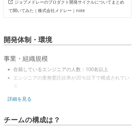
ジョブメドレーのプロダクト開発サイクルについてまとめ
て聞いてみた｜株式会社メドレー｜note
開発体制・環境
事業・組織規模
在籍しているエンジニアの人数：100名以上
エンジニアの業務委託比率が20％以下で構成されてい
る
キャリアパス
詳細を見る
エンジニアの人事評価にエンジニア経験者が関わって
チームの構成は？
いる
社内で、バックエンドチームからSREチームへの異動