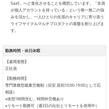
SaaS」へと進化させることを構想しています。「全員
れ、参加者が自主的に参加している
が個人アカウントを持っている」という唯一無二の強
Slack等で、最新技術の良し悪しをメンバーがよく会話
みを活かし、一人ひとりの生涯のキャリアに寄り添う
している
ライフサイクルマルチプロダクトの基盤を創り上げま
開発メンバーの裁量
す。
設計・実装から運用までを同じ開発チームが担い、フ
ロントエンド、バックエンド、インフラといった役割
勤務時間・休日休暇
の境界を超えて、個人が必要な範囲にまで染み出して
いく姿勢が根付いている
【雇用形態】
ユーザーのニーズや課題を理解するために、開発チー
正社員
ムのメンバーが、ユーザーインタビューに参加してい
【勤務時間】
る
専門業務型裁量労働制（目安 原則10:00-19:00として応
1年以内に、技術負債を解消するためのプロジェクト
相談）
や、古くなったツールのリプレイスプロジェクトがボ
※休憩1時間含む、時間外労働あり
トムアップで実施されたことがある
※リモート勤務可（週2日の出社とリモートを併用中）
OS やエディタ、IDE といった個人の環境は、各自の責