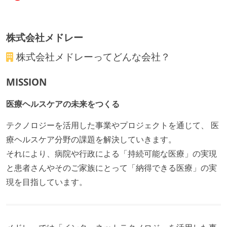
デイリーでスタンドアップミーティング、またはそれ
に準じるチーム内の打ち合わせを行っている
株式会社メドレー
イテレーションの最後などに、定期的にチームでふり
かえりミーティングを行っている
株式会社メドレー
ってどんな会社？
継続的なデプロイ（デリバリー）を行っている
MISSION
ワークフローの整備
医療ヘルスケアの未来をつくる
全てのコードをバージョン管理ツールで管理している
各メンバーが実装したコードのマージは Pull Request
テクノロジーを活用した事業やプロジェクトを通じて、 医
ベースで行われる
療ヘルスケア分野の課題を解決していきます。
自動（＝システム化され、1コマンドで実行できる）
それにより、病院や行政による「持続可能な医療」の実現
ビルド、自動デプロイ環境が整備されている
と患者さんやそのご家族にとって「納得できる医療」の実
コードによるインフラ構成管理（Infrastructure as
現を目指しています。
Code）の環境が整備されている
オープンな情報共有