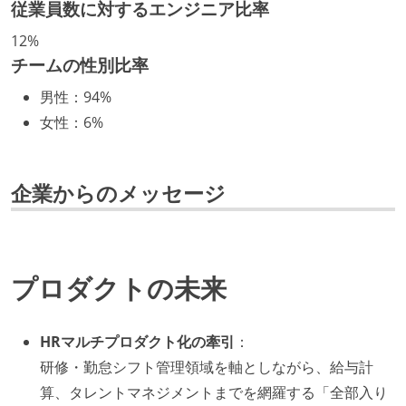
など、キャリア形成を目的とした職域を超えての積極
従業員数に対するエンジニア比率
的な異動が推奨され、実施されている
12%
マネージャーやCTOと高頻度（月1程度）でキャリアに
チームの性別比率
ついて話す場が設けられている
男性
：
94%
年収800万円以上のエンジニアに、マネジメントの役
女性
：
6%
割を持たない人がいる
技術カルチャー
企業からのメッセージ
CTO またはそれに準じる、技術やワークフローの標準
化を行う役割の人・部門が存在する
取締役（社内）または執行役員として、エンジニアリ
ング部門の人間が経営に参加している
プロダクトの未来
社外から登壇を依頼・指名を受けるようなエンジニア
が在籍している
HRマルチプロダクト化の牽引
：
エンジニアが自発的に外部のイベントやカンファレン
研修・勤怠シフト管理領域を軸としながら、給与計
スに登壇している
算、タレントマネジメントまでを網羅する「全部入り
最新技術を追いかけるための社内勉強会が定期開催さ