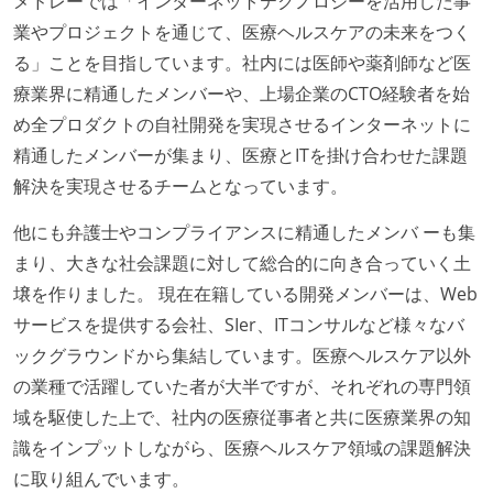
メドレーでは「インターネットテクノロジーを活用した事
KPI などチームの目標・実績値について、メンバーの
業やプロジェクトを通じて、医療ヘルスケアの未来をつく
誰もがいつでも閲覧可能になっている
る」ことを目指しています。社内には医師や薬剤師など医
ドキュメントの整備やペアプロ、モブワークなど、ナ
療業界に精通したメンバーや、上場企業のCTO経験者を始
レッジの共有を積極的に行っている（属人性を減らす
め全プロダクトの自社開発を実現させるインターネットに
取り組みをしている）
精通したメンバーが集まり、医療とITを掛け合わせた課題
労働環境の自由度
解決を実現させるチームとなっています。
週3日リモート勤務のハイブリットワーク（週2出社）
他にも弁護士やコンプライアンスに精通したメンバ ーも集
業務時間中に中抜けできる制度がある
まり、大きな社会課題に対して総合的に向き合っていく土
2年以内に未就学児を子育てしながら働いていたエン
壌を作りました。 現在在籍している開発メンバーは、Web
ジニアがいる
サービスを提供する会社、SIer、ITコンサルなど様々なバ
子育て中のエンジニアが、働き方を紹介したコンテン
ックグラウンドから集結しています。医療ヘルスケア以外
ツが公開されている
の業種で活躍していた者が大半ですが、それぞれの専門領
フレックスタイム制または裁量労働制を採用している
域を駆使した上で、社内の医療従事者と共に医療業界の知
識をインプットしながら、医療ヘルスケア領域の課題解決
メンバーの多様性
に取り組んでいます。