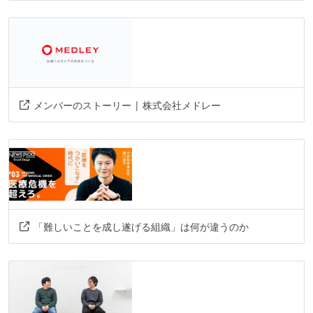
reactnative
cdk
hono
postgressql
datadog
terraform
opensearch
graphql
figma
circleci
aws
docker
elasticsearch
その他、現場で使われている技術
メンバーのストーリー | 株式会社メドレー
言語
swift
kotlin
フレームワーク
flutter
「難しいことを成し遂げる組織」は何が違うのか
データベース
bigquery
postgresql
その他
ios
android
spa
redash
heroku