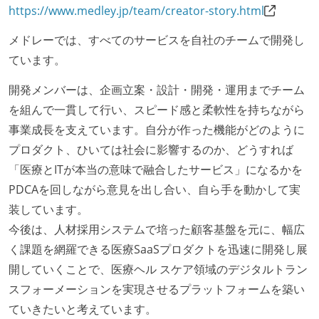
外国籍の開発メンバーがいる
https://www.medley.jp/team/creator-story.html
開発メンバーの新卒採用を実施している
メドレーでは、すべてのサービスを自社のチームで開発し
待遇・福利厚生
ています。
イベントへの業務参加やチケット負担など、会社とし
開発メンバーは、企画立案・設計・開発・運用までチーム
て、大規模カンファレンスへの参加を支援する制度が
を組んで一貫して行い、スピード感と柔軟性を持ちながら
ある
事業成長を支えています。自分が作った機能がどのように
入社時には、各自希望のスペックの PC やディスプレ
プロダクト、ひいては社会に影響するのか、どうすれば
イが支給される
「医療とITが本当の意味で融合したサービス」になるかを
希望者には定価 6 万円以上のオフィスチェアが支給さ
PDCAを回しながら意見を出し合い、自ら手を動かして実
れる
装しています。
選考プロセス
今後は、人材採用システムで培った顧客基盤を元に、幅広
く課題を網羅できる医療SaaSプロダクトを迅速に開発し展
技術面接がある（既存コードのレビュー、DB・アーキ
開していくことで、医療ヘル スケア領域のデジタルトラン
テクチャ設計の口頭試問など）
スフォーメーションを実現させるプラットフォームを築い
職業安定法に対応する記載事項
ていきたいと考えています。