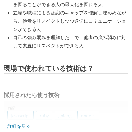
を図ることができる人の最大化を図れる人
立場や職種による認識のギャップを理解し埋めめなが
ら、他者をリスペクトしつつ適切にコミュニケーショ
ンができる人
自己の強み弱みを理解した上で、他者の強み弱みに対
して素直にリスペクトができる人
現場で使われている技術は？
採用されたら使う技術
言語
javascript
ruby
golang
node.js
詳細を見る
typescript