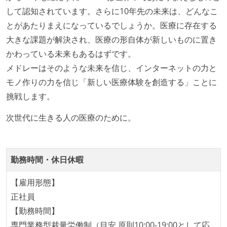
の境界を超えて、個人が必要な範囲にまで染み出して
して認知されています。さらに10年先の未来は、どんなこ
いく姿勢が根付いている
とがあたりまえになっているでしょうか。医療に存在する
ユーザーのニーズや課題を理解するために、開発チー
大きな課題が解決され、医療の形自体が新しいものに置き
ムのメンバーが、ユーザーインタビューに参加してい
かわっている未来もあるはずです。
る
メドレーはそのような未来を信じ、インターネットの力と
1年以内に、技術負債を解消するためのプロジェクト
モノ作りの力を信じ「新しい医療体験を創造する」ことに
や、古くなったツールのリプレイスプロジェクトがボ
挑戦します。
トムアップで実施されたことがある
OS やエディタ、IDE といった個人の環境は、各自の責
次世代に生きる人の医療のために。
任で好きなものを使うことができる
企画を決定する場に、実装を担当する開発メンバーが
参加している
勤務時間・休日休暇
タスクの見積もりは、実装を担当するメンバーが中心
【雇用形態】
となって行う
正社員
全体のスケジュール管理は、途中の成果を随時確認し
【勤務時間】
ながら、納期または盛り込む機能を柔軟に調整する形
専門業務型裁量労働制（目安 原則10:00-19:00として応