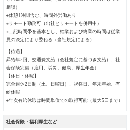
で行う
相談）
コード品質向上のための取り組み
※休憩1時間含む、時間外労働あり
※リモート勤務可（出社とリモートを併用中）
本番にデプロイされるコードには、全てコードレビュ
※上記時間帯を基本とし、始業および終業の時間は従業
ーまたはペアプログラミングを実施している
員の決定により委ねる（当社規定による）
「リファクタリングは随時行われるべき」という価値
観をメンバー全員が共有しており、日常的に実施して
【待遇】
いる
昇給年2回、交通費支給（会社規定に基づき支給）、社
何らかのコーディング規約をチーム全体で遵守するよ
会保険完備（雇用、労災、健康、厚生年金）
うにしている
【休日・休暇】
提出されたコードには自動的にリグレッションテスト
完全週休2日制（土、日曜日）、祝祭日、年末年始、有
が実行される環境が構築されている
給休暇
※年次有給休暇は時間単位での取得可能（最大5日まで）
テストの実施度
ほとんどのプロダクトコードに単体テストを記述、実
施している
社会保険・福利厚生など
ほとんどの機能に受け入れテストを記述、実施してい