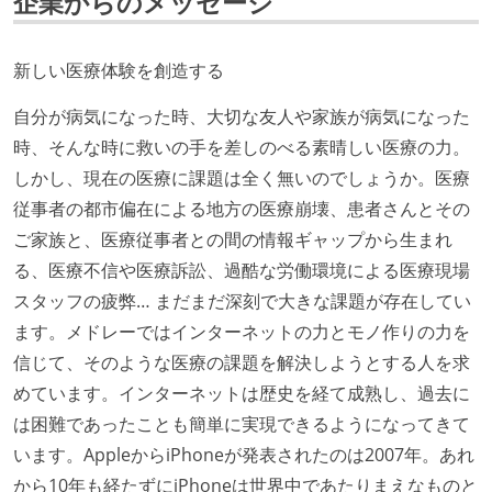
企業からのメッセージ
年収800万円以上のエンジニアに、マネジメントの役
割を持たない人がいる
新しい医療体験を創造する
技術カルチャー
自分が病気になった時、大切な友人や家族が病気になった
CTO またはそれに準じる、技術やワークフローの標準
時、そんな時に救いの手を差しのべる素晴しい医療の力。
化を行う役割の人・部門が存在する
しかし、現在の医療に課題は全く無いのでしょうか。医療
取締役（社内）または執行役員として、エンジニアリ
従事者の都市偏在による地方の医療崩壊、患者さんとその
ング部門の人間が経営に参加している
ご家族と、医療従事者との間の情報ギャップから生まれ
エンジニアが自発的に外部のイベントやカンファレン
る、医療不信や医療訴訟、過酷な労働環境による医療現場
スに登壇している
スタッフの疲弊… まだまだ深刻で大きな課題が存在してい
Slack等で、最新技術の良し悪しをメンバーがよく会話
ます。メドレーではインターネットの力とモノ作りの力を
している
信じて、そのような医療の課題を解決しようとする人を求
開発メンバーの裁量
めています。インターネットは歴史を経て成熟し、過去に
は困難であったことも簡単に実現できるようになってきて
設計・実装から運用までを同じ開発チームが担い、フ
います。AppleからiPhoneが発表されたのは2007年。あれ
ロントエンド、バックエンド、インフラといった役割
から10年も経たずにiPhoneは世界中であたりまえなものと