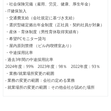
・社会保険完備（雇用、労災、健康、厚生年金）
る
- IT健保加入
機能の実装と同時にテストコードを記述している
・交通費支給（会社規定に基づき支給）
想定される複数環境での品質チェックを義務づけてい
・選択型確定拠出年金制度（正社員・契約社員が対象）
る
・産休・育休制度（男性育休取得実績有）
アジャイル実践状況
・希望PCモニター貸与
・屋内原則禁煙 （ビル内喫煙室あり）
1ヶ月以下の短い期間でのイテレーション開発を実践
・中途採用比率
している
- 過去3年間の中途採用比率
デイリーでスタンドアップミーティング、またはそれ
2024年度：99% 2023年度：98％ 2022年度：93％
に準じるチーム内の打ち合わせを行っている
・業務/就業場所変更の範囲
イテレーションの最後などに、定期的にチームでふり
- 業務の変更の範囲：会社の定める業務
かえりミーティングを行っている
- 就業場所の変更の範囲：その他会社が認めた場所
継続的なデプロイ（デリバリー）を行っている
ワークフローの整備
全てのコードをバージョン管理ツールで管理している