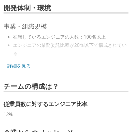
開発体制・環境
事業・組織規模
在籍しているエンジニアの人数：100名以上
エンジニアの業務委託比率が20％以下で構成されてい
る
キャリアパス
詳細を見る
エンジニアの人事評価にエンジニア経験者が関わって
チームの構成は？
いる
社内で、バックエンドチームからSREチームへの異動
など、キャリア形成を目的とした職域を超えての積極
従業員数に対するエンジニア比率
的な異動が推奨され、実施されている
12%
マネージャーやCTOと高頻度（月1程度）でキャリアに
ついて話す場が設けられている