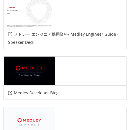
プロジェクト管理
github
情報共有ツール
メドレー エンジニア採用資料/ Medley Engineer Guide -
confluence
slack
Speaker Deck
AIツール
cursor
github-copilot
その他
circleci
magicpod
orbstack
docker
Medley Developer Blog
google-cloud
amazon-web-service
sidekiq