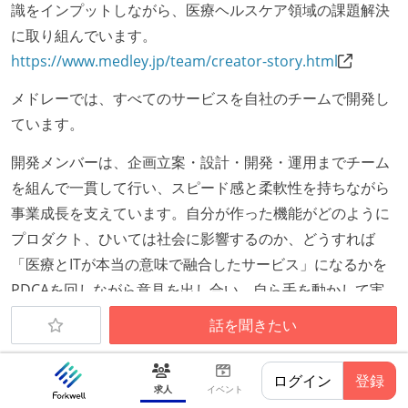
れる
識をインプットしながら、医療ヘルスケア領域の課題解決
に取り組んでいます。
職業安定法に対応する記載事項
https://www.medley.jp/team/creator-story.html
労働契約期間：無期雇用
メドレーでは、すべてのサービスを自社のチームで開発し
給与形態：年俸制
ています。
主な休暇：年末年始、夏季、慶弔休暇など
休日制度：完全週休2日制（土日祝休み）
開発メンバーは、企画立案・設計・開発・運用までチーム
休憩時間：1時間
を組んで一貫して行い、スピード感と柔軟性を持ちながら
裁量労働制のみなし労働時間：1日9時間
事業成長を支えています。自分が作った機能がどのように
試用期間：あり（3ヶ月間）
プロダクト、ひいては社会に影響するのか、どうすれば
社会保険：各種社会保険完備（雇用・労災・健康・厚
「医療とITが本当の意味で融合したサービス」になるかを
生年金）
PDCAを回しながら意見を出し合い、自ら手を動かして実
受動喫煙防止措置：屋内禁煙（屋内に喫煙可能室設
装しています。
話を聞きたい
置）
今後は、人材採用システムで培った顧客基盤を元に、幅広
く課題を網羅できる医療SaaSプロダクトを迅速に開発し展
ログイン
登録
開していくことで、医療ヘル スケア領域のデジタルトラン
求人
イベント