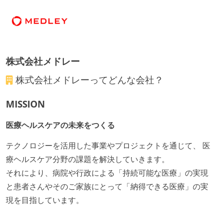
各メンバーが実装したコードのマージは Pull Request
ベースで行われる
自動（＝システム化され、1コマンドで実行できる）
ビルド、自動デプロイ環境が整備されている
株式会社メドレー
コードによるインフラ構成管理（Infrastructure as
Code）の環境が整備されている
株式会社メドレー
ってどんな会社？
オープンな情報共有
MISSION
KPI などチームの目標・実績値について、メンバーの
医療ヘルスケアの未来をつくる
誰もがいつでも閲覧可能になっている
ドキュメントの整備やペアプロ、モブワークなど、ナ
テクノロジーを活用した事業やプロジェクトを通じて、 医
レッジの共有を積極的に行っている（属人性を減らす
療ヘルスケア分野の課題を解決していきます。
取り組みをしている）
それにより、病院や行政による「持続可能な医療」の実現
と患者さんやそのご家族にとって「納得できる医療」の実
労働環境の自由度
現を目指しています。
週3日リモート勤務のハイブリットワーク（週2出社）