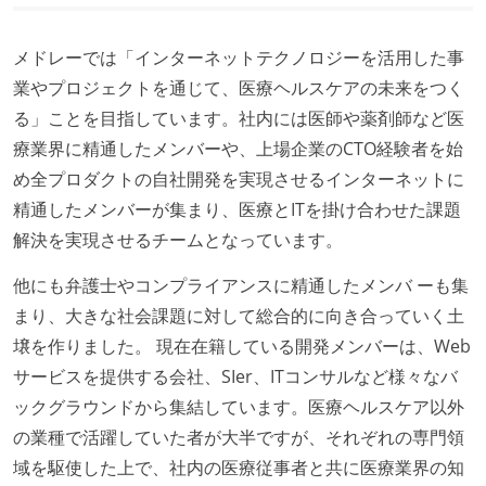
業務時間中に中抜けできる制度がある
2年以内に未就学児を子育てしながら働いていたエン
メドレーでは「インターネットテクノロジーを活用した事
ジニアがいる
業やプロジェクトを通じて、医療ヘルスケアの未来をつく
フレックスタイム制または裁量労働制を採用している
る」ことを目指しています。社内には医師や薬剤師など医
療業界に精通したメンバーや、上場企業のCTO経験者を始
メンバーの多様性
め全プロダクトの自社開発を実現させるインターネットに
外国籍の開発メンバーがいる
精通したメンバーが集まり、医療とITを掛け合わせた課題
開発メンバーの新卒採用を実施している
解決を実現させるチームとなっています。
待遇・福利厚生
他にも弁護士やコンプライアンスに精通したメンバ ーも集
イベントへの業務参加やチケット負担など、会社とし
まり、大きな社会課題に対して総合的に向き合っていく土
て、大規模カンファレンスへの参加を支援する制度が
壌を作りました。 現在在籍している開発メンバーは、Web
ある
サービスを提供する会社、SIer、ITコンサルなど様々なバ
入社時には、各自希望のスペックの PC やディスプレ
ックグラウンドから集結しています。医療ヘルスケア以外
イが支給される
の業種で活躍していた者が大半ですが、それぞれの専門領
希望者には定価 6 万円以上のオフィスチェアが支給さ
域を駆使した上で、社内の医療従事者と共に医療業界の知