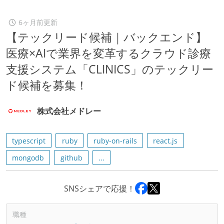
6ヶ月前更新
【テックリード候補｜バックエンド】
医療×AIで業界を変革するクラウド診療
支援システム「CLINICS」のテックリー
ド候補を募集！
株式会社メドレー
typescript
ruby
ruby-on-rails
react.js
mongodb
github
...
SNSシェアで応援！
職種