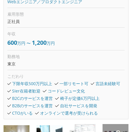
Webエンジニア／プロダクトエンジニア
雇用形態
正社員
年収
600
1,200
万円
〜
万円
勤務地
東京
こだわり
下限年収500万円以上
一部リモート可
言語未経験可
SIer在籍者歓迎
コードレビュー文化
B2Cのサービスを運営
椅子が定価6万円以上
B2Bのサービスを運営
自社サービスを開発
CTOがいる
オンラインで選考が受けられる