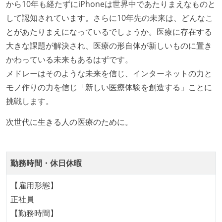
から10年も経たずにiPhoneは世界中であたりまえなものと
の境界を超えて、個人が必要な範囲にまで染み出して
して認知されています。さらに10年先の未来は、どんなこ
いく姿勢が根付いている
とがあたりまえになっているでしょうか。医療に存在する
ユーザーのニーズや課題を理解するために、開発チー
大きな課題が解決され、医療の形自体が新しいものに置き
ムのメンバーが、ユーザーインタビューに参加してい
かわっている未来もあるはずです。
る
メドレーはそのような未来を信じ、インターネットの力と
1年以内に、技術負債を解消するためのプロジェクト
モノ作りの力を信じ「新しい医療体験を創造する」ことに
や、古くなったツールのリプレイスプロジェクトがボ
挑戦します。
トムアップで実施されたことがある
OS やエディタ、IDE といった個人の環境は、各自の責
次世代に生きる人の医療のために。
任で好きなものを使うことができる
企画を決定する場に、実装を担当する開発メンバーが
参加している
勤務時間・休日休暇
タスクの見積もりは、実装を担当するメンバーが中心
【雇用形態】
となって行う
正社員
全体のスケジュール管理は、途中の成果を随時確認し
【勤務時間】
ながら、納期または盛り込む機能を柔軟に調整する形