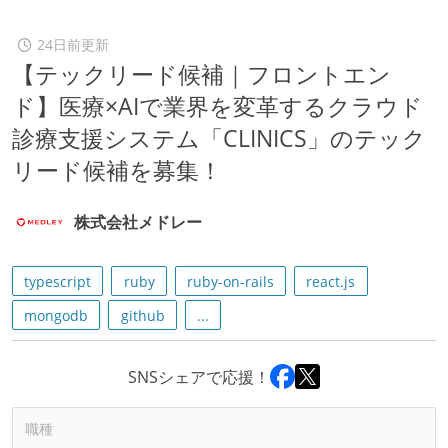
24日前更新
【テックリード候補｜フロントエン
ド】医療×AIで業界を変革するクラウド
診療支援システム「CLINICS」のテック
リード候補を募集！
株式会社メドレー
typescript
ruby
ruby-on-rails
react.js
mongodb
github
...
SNSシェアで応援！
職種