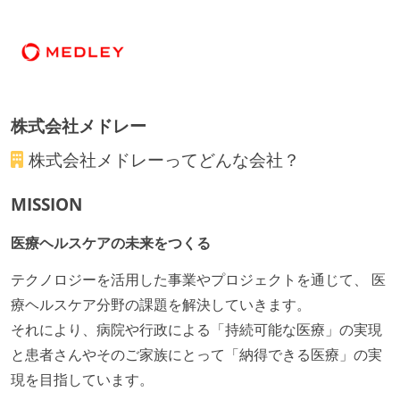
全てのコードをバージョン管理ツールで管理している
各メンバーが実装したコードのマージは Pull Request
ベースで行われる
自動（＝システム化され、1コマンドで実行できる）
ビルド、自動デプロイ環境が整備されている
株式会社メドレー
コードによるインフラ構成管理（Infrastructure as
Code）の環境が整備されている
株式会社メドレー
ってどんな会社？
オープンな情報共有
MISSION
KPI などチームの目標・実績値について、メンバーの
医療ヘルスケアの未来をつくる
誰もがいつでも閲覧可能になっている
ドキュメントの整備やペアプロ、モブワークなど、ナ
テクノロジーを活用した事業やプロジェクトを通じて、 医
レッジの共有を積極的に行っている（属人性を減らす
療ヘルスケア分野の課題を解決していきます。
取り組みをしている）
それにより、病院や行政による「持続可能な医療」の実現
と患者さんやそのご家族にとって「納得できる医療」の実
労働環境の自由度
現を目指しています。