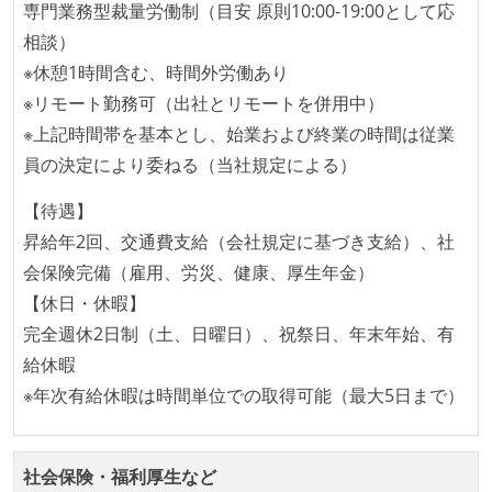
専門業務型裁量労働制（目安 原則10:00-19:00として応
で行う
相談）
コード品質向上のための取り組み
※休憩1時間含む、時間外労働あり
※リモート勤務可（出社とリモートを併用中）
本番にデプロイされるコードには、全てコードレビュ
※上記時間帯を基本とし、始業および終業の時間は従業
ーまたはペアプログラミングを実施している
員の決定により委ねる（当社規定による）
「リファクタリングは随時行われるべき」という価値
観をメンバー全員が共有しており、日常的に実施して
【待遇】
いる
昇給年2回、交通費支給（会社規定に基づき支給）、社
何らかのコーディング規約をチーム全体で遵守するよ
会保険完備（雇用、労災、健康、厚生年金）
うにしている
【休日・休暇】
提出されたコードには自動的にリグレッションテスト
完全週休2日制（土、日曜日）、祝祭日、年末年始、有
が実行される環境が構築されている
給休暇
※年次有給休暇は時間単位での取得可能（最大5日まで）
テストの実施度
ほとんどのプロダクトコードに単体テストを記述、実
施している
社会保険・福利厚生など