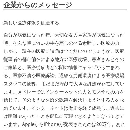
企業からのメッセージ
年収800万円以上のエンジニアに、マネジメントの役
割を持たない人がいる
新しい医療体験を創造する
技術カルチャー
自分が病気になった時、大切な友人や家族が病気になった
CTO またはそれに準じる、技術やワークフローの標準
時、そんな時に救いの手を差しのべる素晴しい医療の力。
化を行う役割の人・部門が存在する
しかし、現在の医療に課題は全く無いのでしょうか。医療
取締役（社内）または執行役員として、エンジニアリ
従事者の都市偏在による地方の医療崩壊、患者さんとその
ング部門の人間が経営に参加している
ご家族と、医療従事者との間の情報ギャップから生まれ
エンジニアが自発的に外部のイベントやカンファレン
る、医療不信や医療訴訟、過酷な労働環境による医療現場
スに登壇している
スタッフの疲弊… まだまだ深刻で大きな課題が存在してい
Slack等で、最新技術の良し悪しをメンバーがよく会話
ます。メドレーではインターネットの力とモノ作りの力を
している
信じて、そのような医療の課題を解決しようとする人を求
開発メンバーの裁量
めています。インターネットは歴史を経て成熟し、過去に
は困難であったことも簡単に実現できるようになってきて
設計・実装から運用までを同じ開発チームが担い、フ
います。AppleからiPhoneが発表されたのは2007年。あれ
ロントエンド、バックエンド、インフラといった役割