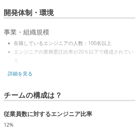
開発体制・環境
事業・組織規模
在籍しているエンジニアの人数：100名以上
エンジニアの業務委託比率が20％以下で構成されてい
る
キャリアパス
詳細を見る
エンジニアの人事評価にエンジニア経験者が関わって
チームの構成は？
いる
社内で、バックエンドチームからSREチームへの異動
など、キャリア形成を目的とした職域を超えての積極
従業員数に対するエンジニア比率
的な異動が推奨され、実施されている
12%
マネージャーやCTOと高頻度（月1程度）でキャリアに
ついて話す場が設けられている