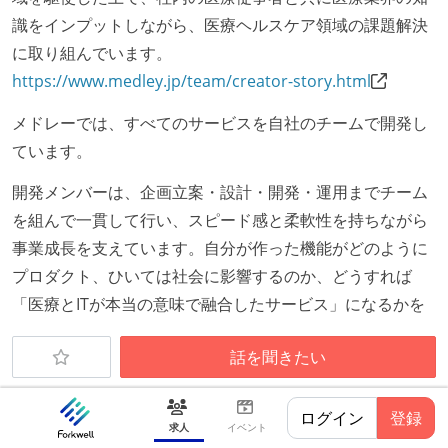
れる
識をインプットしながら、医療ヘルスケア領域の課題解決
に取り組んでいます。
職業安定法に対応する記載事項
https://www.medley.jp/team/creator-story.html
労働契約期間：無期雇用
メドレーでは、すべてのサービスを自社のチームで開発し
給与形態：年俸制
ています。
主な休暇：年末年始、夏季、慶弔休暇など
休日制度：完全週休2日制（土日祝休み）
開発メンバーは、企画立案・設計・開発・運用までチーム
休憩時間：1時間
を組んで一貫して行い、スピード感と柔軟性を持ちながら
裁量労働制のみなし労働時間：1日9時間
事業成長を支えています。自分が作った機能がどのように
試用期間：あり（3ヶ月間）
プロダクト、ひいては社会に影響するのか、どうすれば
社会保険：各種社会保険完備（雇用・労災・健康・厚
「医療とITが本当の意味で融合したサービス」になるかを
生年金）
PDCAを回しながら意見を出し合い、自ら手を動かして実
受動喫煙防止措置：屋内禁煙（屋内に喫煙可能室設
話を聞きたい
装しています。
置）
今後は、人材採用システムで培った顧客基盤を元に、幅広
く課題を網羅できる医療SaaSプロダクトを迅速に開発し展
ログイン
登録
求人
イベント
開していくことで、医療ヘル スケア領域のデジタルトラン