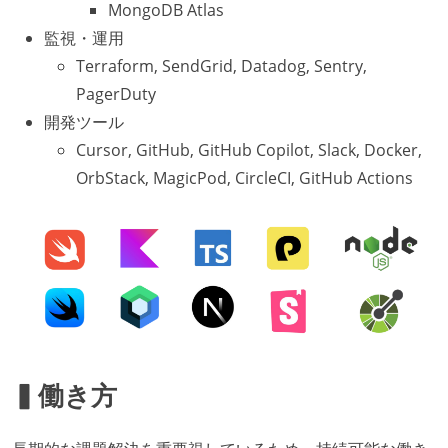
MongoDB Atlas
監視・運用
Terraform, SendGrid, Datadog, Sentry,
PagerDuty
開発ツール
Cursor, GitHub, GitHub Copilot, Slack, Docker,
OrbStack, MagicPod, CircleCI, GitHub Actions
▍働き方