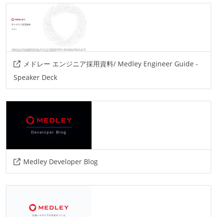
mongodb
プロジェクト管理
github
情報共有ツール
メドレー エンジニア採用資料/ Medley Engineer Guide -
confluence
slack
Speaker Deck
AIツール
cursor
github-copilot
その他
amazon-web-service
google-cloud
sidekiq
Medley Developer Blog
docker
orbstack
magicpod
circleci
storybook