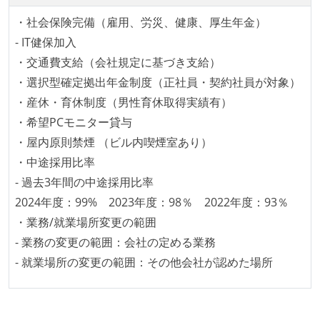
ほとんどの機能に受け入れテストを記述、実施してい
・社会保険完備（雇用、労災、健康、厚生年金）
る
- IT健保加入
機能の実装と同時にテストコードを記述している
・交通費支給（会社規定に基づき支給）
想定される複数環境での品質チェックを義務づけてい
・選択型確定拠出年金制度（正社員・契約社員が対象）
る
・産休・育休制度（男性育休取得実績有）
アジャイル実践状況
・希望PCモニター貸与
・屋内原則禁煙 （ビル内喫煙室あり）
1ヶ月以下の短い期間でのイテレーション開発を実践
・中途採用比率
している
- 過去3年間の中途採用比率
デイリーでスタンドアップミーティング、またはそれ
2024年度：99% 2023年度：98％ 2022年度：93％
に準じるチーム内の打ち合わせを行っている
・業務/就業場所変更の範囲
イテレーションの最後などに、定期的にチームでふり
- 業務の変更の範囲：会社の定める業務
かえりミーティングを行っている
- 就業場所の変更の範囲：その他会社が認めた場所
継続的なデプロイ（デリバリー）を行っている
ワークフローの整備