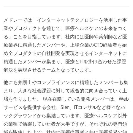
週3日リモート勤務のハイブリットワーク（週2出社）
業務時間中に中抜けできる制度がある
2年以内に未就学児を子育てしながら働いていたエン
メドレーでは「インターネットテクノロジーを活用した事
ジニアがいる
業やプロジェクトを通じて、医療ヘルスケアの未来をつく
フレックスタイム制または裁量労働制を採用している
る」ことを目指しています。社内には医師や薬剤師など医
療業界に精通したメンバーや、上場企業のCTO経験者を始
メンバーの多様性
め全プロダクトの自社開発を実現させるインターネットに
外国籍の開発メンバーがいる
精通したメンバーが集まり、医療とITを掛け合わせた課題
開発メンバーの新卒採用を実施している
解決を実現させるチームとなっています。
待遇・福利厚生
他にも弁護士やコンプライアンスに精通したメンバ ーも集
イベントへの業務参加やチケット負担など、会社とし
まり、大きな社会課題に対して総合的に向き合っていく土
て、大規模カンファレンスへの参加を支援する制度が
壌を作りました。 現在在籍している開発メンバーは、Web
ある
サービスを提供する会社、SIer、ITコンサルなど様々なバ
入社時には、各自希望のスペックの PC やディスプレ
ックグラウンドから集結しています。医療ヘルスケア以外
イが支給される
の業種で活躍していた者が大半ですが、それぞれの専門領
希望者には定価 6 万円以上のオフィスチェアが支給さ
域を駆使した上で、社内の医療従事者と共に医療業界の知