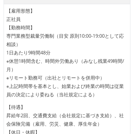
いる
【雇用形態】
何らかのコーディング規約をチーム全体で遵守するよ
正社員
うにしている
【勤務時間】
提出されたコードには自動的にリグレッションテスト
専門業務型裁量労働制（目安 原則10:00-19:00として応
が実行される環境が構築されている
相談）
コード品質評価ツールを導入して、メンバーが常に確
1日あたり9時間48分
認できるようにしている
※休憩1時間含む、時間外労働あり（みなし残業49時間/
テストの実施度
月）
※リモート勤務可（出社とリモートを併用中）
ほとんどのプロダクトコードに単体テストを記述、実
※上記時間帯を基本とし、始業および終業の時間は従業
施している
員の決定により委ねる（当社規定による）
ほとんどの機能に受け入れテストを記述、実施してい
る
【待遇】
機能の実装と同時にテストコードを記述している
昇給年2回、交通費支給（会社規定に基づき支給）、社
想定される複数環境での品質チェックを義務づけてい
会保険完備（雇用、労災、健康、厚生年金）
る
【休日・休暇】