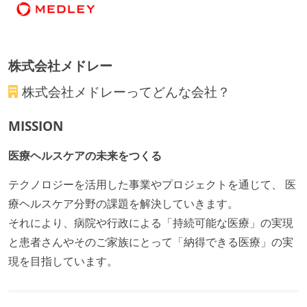
ームアラインド、プラットフォーム等）で分担して開
発・運用している
株式会社メドレー
労働環境の自由度
株式会社メドレー
ってどんな会社？
週3日リモート勤務のハイブリットワーク（週2出社）
業務時間中に中抜けできる制度がある
MISSION
2年以内に未就学児を子育てしながら働いていたエン
ジニアがいる
医療ヘルスケアの未来をつくる
子育て中のエンジニアが、働き方を紹介したコンテン
テクノロジーを活用した事業やプロジェクトを通じて、 医
ツが公開されている
療ヘルスケア分野の課題を解決していきます。
フレックスタイム制または裁量労働制を採用している
それにより、病院や行政による「持続可能な医療」の実現
メンバーの多様性
と患者さんやそのご家族にとって「納得できる医療」の実
現を目指しています。
外国籍の開発メンバーがいる
開発メンバーの新卒採用を実施している