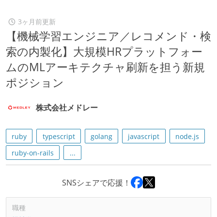
3ヶ月前更新
【機械学習エンジニア／レコメンド・検
索の内製化】大規模HRプラットフォー
ムのMLアーキテクチャ刷新を担う新規
ポジション
株式会社メドレー
ruby
typescript
golang
javascript
node.js
ruby-on-rails
...
SNSシェアで応援！
職種