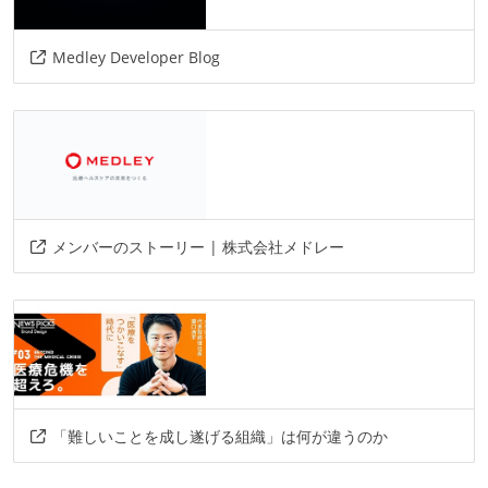
その他
Medley Developer Blog
react-native
datadog
terraform
opensearch
graphql
figma
sentry
newrelic
circleci
aws
docker
elasticsearch
その他、現場で使われている技術
メンバーのストーリー | 株式会社メドレー
言語
swift
kotlin
php
データベース
bigquery
「難しいことを成し遂げる組織」は何が違うのか
その他
redash
heroku
deploygate