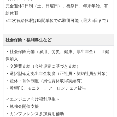
完全週休2日制（土、日曜日）、祝祭日、年末年始、有
アジャイル実践状況
給休暇
1ヶ月以下の短い期間でのイテレーション開発を実践
※年次有給休暇は時間単位での取得可能（最大5日まで）
している
デイリーでスタンドアップミーティング、またはそれ
に準じるチーム内の打ち合わせを行っている
社会保険・福利厚生など
イテレーションの最後などに、定期的にチームでふり
・社会保険完備（雇用、労災、健康、厚生年金） IT健
かえりミーティングを行っている
保加入
継続的なデプロイ（デリバリー）を行っている
・交通費支給（会社規定に基づき支給）
ワークフローの整備
・選択型確定拠出年金制度（正社員・契約社員が対象）
・産休・育休制度（男性育休取得実績有）
全てのコードをバージョン管理ツールで管理している
・希望PC、モニター、アーロンチェア貸与
各メンバーが実装したコードのマージは Pull Request
ベースで行われる
＜エンジニア向け福利厚生＞
自動（＝システム化され、1コマンドで実行できる）
・勉強会開催支援
ビルド、自動デプロイ環境が整備されている
・カンファレンス参加費用補助