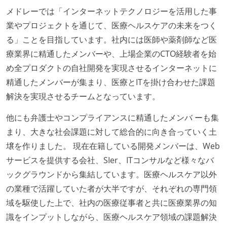
待遇・福利厚生
メドレーでは「インターネットテクノロジーを活用した事
イベントへの業務参加やチケット負担など、会社とし
業やプロジェクトを通じて、医療ヘルスケアの未来をつく
て、大規模カンファレンスへの参加を支援する制度が
る」ことを目指しています。社内には医師や薬剤師など医
ある
療業界に精通したメンバーや、上場企業のCTO経験者を始
入社時には、各自希望のスペックの PC やディスプレ
め全プロダクトの自社開発を実現させるインターネットに
イが支給される
精通したメンバーが集まり、医療とITを掛け合わせた課題
希望者には定価 6 万円以上のオフィスチェアが支給さ
解決を実現させるチームとなっています。
れる
他にも弁護士やコンプライアンスに精通したメンバ ーも集
選考プロセス
まり、大きな社会課題に対して総合的に向き合っていく土
壌を作りました。 現在在籍している開発メンバーは、Web
技術面接がある（既存コードのレビュー、DB・アーキ
サービスを提供する会社、SIer、ITコンサルなど様々なバ
テクチャ設計の口頭試問など）
ックグラウンドから集結しています。医療ヘルスケア以外
職業安定法に対応する記載事項
の業種で活躍していた者が大半ですが、それぞれの専門領
域を駆使した上で、社内の医療従事者と共に医療業界の知
主な休暇：年末年始、夏季、慶弔休暇など
識をインプットしながら、医療ヘルスケア領域の課題解決
給与形態：月給制