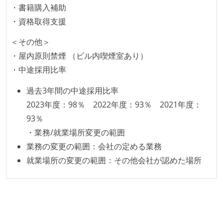
コードによるインフラ構成管理（Infrastructure as
・書籍購入補助
Code）の環境が整備されている
・資格取得支援
オープンな情報共有
＜その他＞
・屋内原則禁煙 （ビル内喫煙室あり）
人事情報や秘匿性の高い内容を除いて、経営陣やマネ
・中途採用比率
ージャー以上の会議での議事録が社員にも公開されて
いる
過去3年間の中途採用比率
KPI などチームの目標・実績値について、メンバーの
2023年度：98％ 2022年度：93％ 2021年度：
誰もがいつでも閲覧可能になっている
93％
ドキュメントの整備やペアプロ、モブワークなど、ナ
・業務/就業場所変更の範囲
レッジの共有を積極的に行っている（属人性を減らす
業務の変更の範囲：会社の定める業務
取り組みをしている）
就業場所の変更の範囲：その他会社が認めた場所
大規模サービスの開発
同時接続ユーザー数（数千以上）
テーブル数が多い (数百以上)
1つのプロダクトを5チーム以上の開発チーム（ストリ