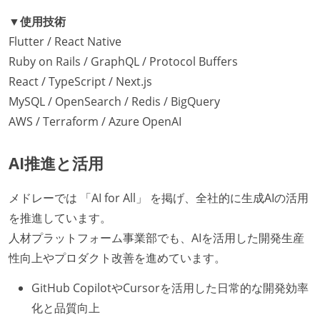
エンジニアが自発的に外部のイベントやカンファレン
▼使用技術
スに登壇している
Flutter / React Native
最新技術を追いかけるための社内勉強会が定期開催さ
Ruby on Rails / GraphQL / Protocol Buffers
れ、参加者が自主的に参加している
React / TypeScript / Next.js
Slack等で、最新技術の良し悪しをメンバーがよく会話
MySQL / OpenSearch / Redis / BigQuery
している
AWS / Terraform / Azure OpenAI
英語でコミュニケーションとる機会が社内にある
AI推進と活用
開発メンバーの裁量
設計・実装から運用までを同じ開発チームが担い、フ
メドレーでは 「AI for All」 を掲げ、全社的に生成AIの活用
ロントエンド、バックエンド、インフラといった役割
を推進しています。
の境界を超えて、個人が必要な範囲にまで染み出して
人材プラットフォーム事業部でも、AIを活用した開発生産
いく姿勢が根付いている
性向上やプロダクト改善を進めています。
ユーザーのニーズや課題を理解するために、開発チー
GitHub CopilotやCursorを活用した日常的な開発効率
ムのメンバーが、ユーザーインタビューに参加してい
化と品質向上
る