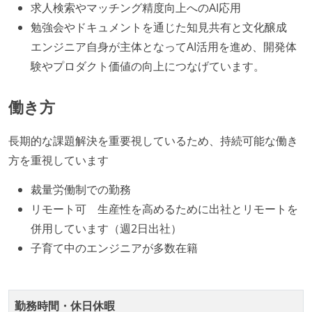
求人検索やマッチング精度向上へのAI応用
1年以内に、技術負債を解消するためのプロジェクト
勉強会やドキュメントを通じた知見共有と文化醸成
や、古くなったツールのリプレイスプロジェクトがボ
エンジニア自身が主体となってAI活用を進め、開発体
トムアップで実施されたことがある
験やプロダクト価値の向上につなげています。
企画を決定する場に、実装を担当する開発メンバーが
参加している
働き方
タスクの見積もりは、実装を担当するメンバーが中心
となって行う
長期的な課題解決を重要視しているため、持続可能な働き
全体のスケジュール管理は、途中の成果を随時確認し
方を重視しています
ながら、納期または盛り込む機能を柔軟に調整する形
で行う
裁量労働制での勤務
リモート可 生産性を高めるために出社とリモートを
コード品質向上のための取り組み
併用しています（週2日出社）
本番にデプロイされるコードには、全てコードレビュ
子育て中のエンジニアが多数在籍
ーまたはペアプログラミングを実施している
「リファクタリングは随時行われるべき」という価値
観をメンバー全員が共有しており、日常的に実施して
勤務時間・休日休暇