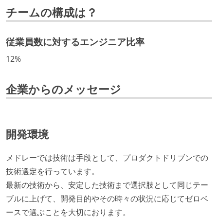
チームの構成は？
いる
社内で、バックエンドチームからSREチームへの異動
など、キャリア形成を目的とした職域を超えての積極
従業員数に対するエンジニア比率
的な異動が推奨され、実施されている
12%
マネージャーやCTOと高頻度（月1程度）でキャリアに
ついて話す場が設けられている
企業からのメッセージ
年収800万円以上のエンジニアに、マネジメントの役
割を持たない人がいる
技術カルチャー
開発環境
CTO またはそれに準じる、技術やワークフローの標準
メドレーでは技術は手段として、プロダクトドリブンでの
化を行う役割の人・部門が存在する
技術選定を行っています。
取締役（社内）または執行役員として、エンジニアリ
最新の技術から、安定した技術まで選択肢として同じテー
ング部門の人間が経営に参加している
ブルに上げて、開発目的やその時々の状況に応じてゼロベ
社外から登壇を依頼・指名を受けるようなエンジニア
ースで選ぶことを大切におります。
が在籍している