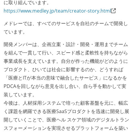
に取り組んでいます。
労働契約期間：無期雇用
https://www.medley.jp/team/creator-story.html
給与形態：賞与なし
固定残業時間：その他（詳細は「勤務時間・休日休
メドレーでは、すべてのサービスを自社のチームで開発し
暇」に記載）
ています。
【裁量労働制を適応している】
開発メンバーは、企画立案・設計・開発・運用までチーム
裁量労働制のみなし労働時間：1日9時間半
を組んで一貫して行い、スピード感と柔軟性を持ちながら
休憩時間：1時間
事業成長を支えています。自分が作った機能がどのように
休日制度：完全週休2日制（土日祝休み）
プロダクト、ひいては社会に影響するのか、どうすれば
試用期間：あり（3ヶ月間）
「医療とITが本当の意味で融合したサービス」になるかを
社会保険：各種社会保険完備（雇用・労災・健康・厚
PDCAを回しながら意見を出し合い、自ら手を動かして実
生年金）
装しています。
受動喫煙防止措置：屋内禁煙（屋内に喫煙可能室設
今後は、人材採用システムで培った顧客基盤を元に、幅広
置）
く課題を網羅できる医療SaaSプロダクトを迅速に開発し展
開していくことで、医療ヘル スケア領域のデジタルトラン
スフォーメーションを実現させるプラットフォームを築い