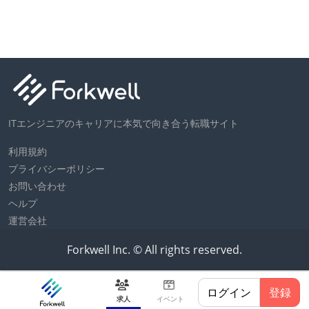
SI
ITエンジニアのキャリアに本気で向き合う転職サイト
利用規約
プライバシーポリシー
お問い合わせ
ヘルプ
運営会社
Forkwell Inc. © All rights reserved.
ログイン
登録
求人
イベント