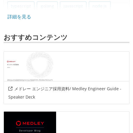
typescript
golang
javascript
node.js
詳細を見る
ruby
フレームワーク
おすすめコンテンツ
ruby-on-rails
next.js
flutter
react
データベース
postgresql
redis
mysql
ソースコード管理
git
メドレー エンジニア採用資料/ Medley Engineer Guide -
Speaker Deck
プロジェクト管理
github
情報共有ツール
slack
confluence