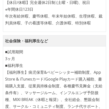
【休日/休暇】完全週休2日制 (土曜・日曜)、祝日
割を持たない人がいる
※年間休日123日
技術カルチャー
年次有給休暇、慶弔休暇、年末年始休暇、生理休暇、裁
CTO またはそれに準じる、技術やワークフローの標準
判員休暇、子の看護等休暇、介護休暇、特別休暇
化を行う役割の人・部門が存在する
取締役（社内）または執行役員として、エンジニアリ
社会保険・福利厚生など
ング部門の人間が経営に参加している
社外から登壇を依頼・指名を受けるようなエンジニア
■試用期間
が在籍している
3ヶ月
エンジニアが自発的に外部のイベントやカンファレン
■福利厚生
スに登壇している
【福利厚生】病児保育&ベビーシッター補助制度、App
最新技術を追いかけるための社内勉強会が定期開催さ
Store & iTunesカード/Google Playカード購入補助、書
れ、参加者が自主的に参加している
籍購入支援、従業員持株会制度、各種慶弔見舞金（支給
Slack等で、最新技術の良し悪しをメンバーがよく会話
条件有）、マッサージルーム、インフルエンザ予防接
している
種、MIXI BREAK（休暇と報奨）、全社総会、懇親会制
度、サークル・コミュニティ制度、ランチ代サポート、
開発メンバーの裁量