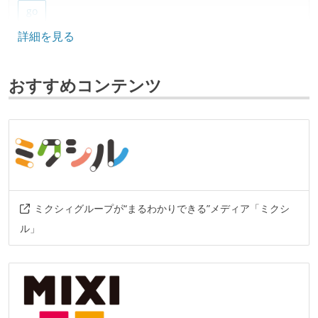
go
詳細を見る
フレームワーク
ruby-on-rails
おすすめコンテンツ
データベース
mysql
redis
プロジェクト管理
github
その他
ミクシィグループが“まるわかりできる”メディア「ミクシ
aws
firebase
rollbar
docker-compose
ル」