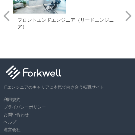
ワークフローの整備
フロントエンドエンジニア（リードエンジニ
【
全てのコードをバージョン管理ツールで管理している
ア）
ー
各メンバーが実装したコードのマージは Pull Request
モ
ベースで行われる
自動（＝システム化され、1コマンドで実行できる）
ビルド、自動デプロイ環境が整備されている
コードによるインフラ構成管理（Infrastructure as
Code）の環境が整備されている
オープンな情報共有
ITエンジニアのキャリアに本気で向き合う転職サイト
KPI などチームの目標・実績値について、メンバーの
利用規約
誰もがいつでも閲覧可能になっている
プライバシーポリシー
お問い合わせ
ドキュメントの整備やペアプロ、モブワークなど、ナ
ヘルプ
レッジの共有を積極的に行っている（属人性を減らす
運営会社
取り組みをしている）