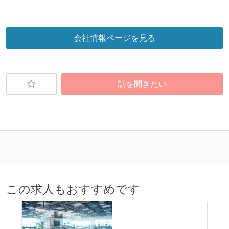
テストの実施度
ほとんどのプロダクトコードに単体テストを記述、実
会社情報ページを見る
施している
機能の実装と同時にテストコードを記述している
想定される複数環境での品質チェックを義務づけてい
話を聞きたい
る
アジャイル実践状況
1ヶ月以下の短い期間でのイテレーション開発を実践
している
デイリーでスタンドアップミーティング、またはそれ
に準じるチーム内の打ち合わせを行っている
タスク見積もりの単位には絶対量（人日など）ではな
この求人もおすすめです
く相対ポイントを用い、極力複数人の意見を調整する
形で行っている
継続的なデプロイ（デリバリー）を行っている