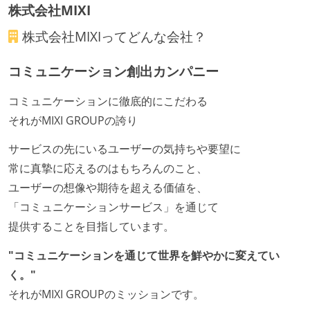
となって行う
株式会社MIXI
全体のスケジュール管理は、途中の成果を随時確認し
株式会社MIXI
ってどんな会社？
ながら、納期または盛り込む機能を柔軟に調整する形
で行う
コミュニケーション創出カンパニー
プロダクトの開発言語やフレームワークなど主要な構
コミュニケーションに徹底的にこだわる
成技術は、基本的に最新版より1年以上ビハインドし
それがMIXI GROUPの誇り
ていない
コード品質向上のための取り組み
サービスの先にいるユーザーの気持ちや要望に
常に真摯に応えるのはもちろんのこと、
本番にデプロイされるコードには、全てコードレビュ
ユーザーの想像や期待を超える価値を、
ーまたはペアプログラミングを実施している
「コミュニケーションサービス」を通じて
「リファクタリングは随時行われるべき」という価値
提供することを目指しています。
観をメンバー全員が共有しており、日常的に実施して
いる
"コミュニケーションを通じて世界を鮮やかに変えてい
提出されたコードには自動的にリグレッションテスト
く。"
が実行される環境が構築されている
それがMIXI GROUPのミッションです。