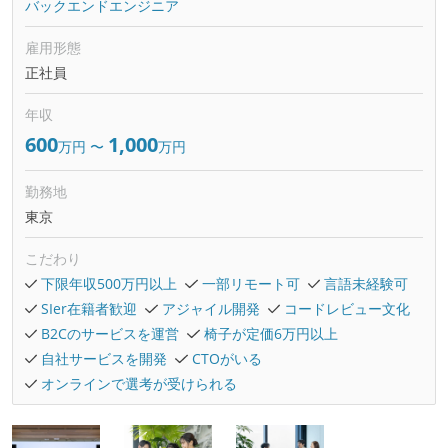
バックエンドエンジニア
雇用形態
正社員
年収
600
1,000
万円
〜
万円
勤務地
東京
こだわり
下限年収500万円以上
一部リモート可
言語未経験可
SIer在籍者歓迎
アジャイル開発
コードレビュー文化
B2Cのサービスを運営
椅子が定価6万円以上
自社サービスを開発
CTOがいる
オンラインで選考が受けられる