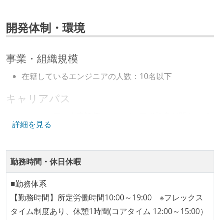
開発体制・環境
事業・組織規模
在籍しているエンジニアの人数：10名以下
キャリアパス
エンジニアの人事評価にエンジニア経験者が関わって
詳細を見る
いる
社内で、バックエンドチームからSREチームへの異動
など、キャリア形成を目的とした職域を超えての積極
勤務時間・休日休暇
的な異動が推奨され、実施されている
■勤務体系
マネージャーやCTOと高頻度（月1程度）でキャリアに
【勤務時間】所定労働時間10:00～19:00 ※フレックス
ついて話す場が設けられている
タイム制度あり、休憩1時間(コアタイム 12:00～15:00）
年収800万円以上のエンジニアに、マネジメントの役