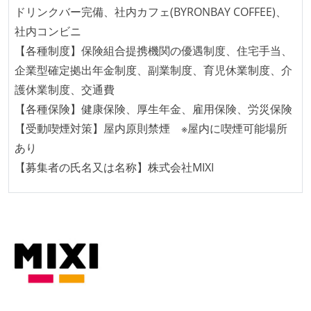
ドリンクバー完備、社内カフェ(BYRONBAY COFFEE)、
設計・実装から運用までを同じ開発チームが担い、フ
社内コンビニ
ロントエンド、バックエンド、インフラといった役割
【各種制度】保険組合提携機関の優遇制度、住宅手当、
の境界を超えて、個人が必要な範囲にまで染み出して
企業型確定拠出年金制度、副業制度、育児休業制度、介
いく姿勢が根付いている
護休業制度、交通費
ユーザーのニーズや課題を理解するために、開発チー
【各種保険】健康保険、厚生年金、雇用保険、労災保険
ムのメンバーが、ユーザーインタビューに参加してい
【受動喫煙対策】屋内原則禁煙 ※屋内に喫煙可能場所
る
あり
1年以内に、技術負債を解消するためのプロジェクト
【募集者の氏名又は名称】株式会社MIXI
や、古くなったツールのリプレイスプロジェクトがボ
トムアップで実施されたことがある
OS やエディタ、IDE といった個人の環境は、各自の責
任で好きなものを使うことができる
企画を決定する場に、実装を担当する開発メンバーが
参加している
タスクの見積もりは、実装を担当するメンバーが中心