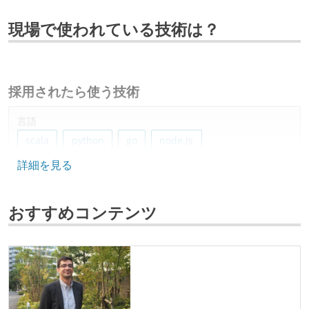
現場で使われている技術は？
採用されたら使う技術
言語
scala
python
go
node.js
詳細を見る
フレームワーク
react
おすすめコンテンツ
データベース
mongodb
プロジェクト管理
bitbucket
backlog