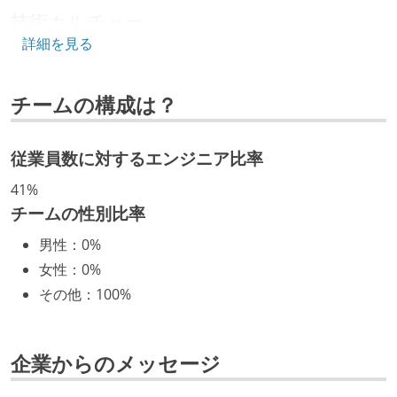
技術カルチャー
詳細を見る
CTO またはそれに準じる、技術やワークフローの標準
化を行う役割の人・部門が存在する
チームの構成は？
取締役（社内）または執行役員として、エンジニアリ
ング部門の人間が経営に参加している
従業員数に対するエンジニア比率
開発メンバーの裁量
41%
OS やエディタ、IDE といった個人の環境は、各自の責
チームの性別比率
任で好きなものを使うことができる
男性
：
0%
企画を決定する場に、実装を担当する開発メンバーが
女性
：
0%
参加している
その他
：
100%
タスクの見積もりは、実装を担当するメンバーが中心
となって行う
全体のスケジュール管理は、途中の成果を随時確認し
企業からのメッセージ
ながら、納期または盛り込む機能を柔軟に調整する形