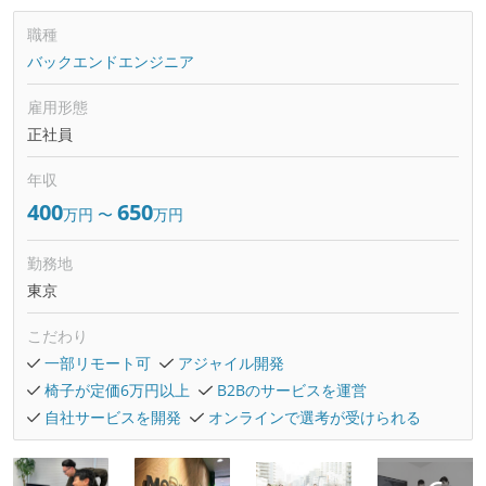
職種
バックエンドエンジニア
雇用形態
正社員
年収
400
650
万円
〜
万円
勤務地
東京
こだわり
一部リモート可
アジャイル開発
椅子が定価6万円以上
B2Bのサービスを運営
自社サービスを開発
オンラインで選考が受けられる