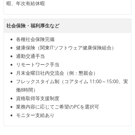
暇、年次有給休暇
コードによるインフラ構成管理（Infrastructure as
Code）の環境が整備されている
社会保険・福利厚生など
労働環境の自由度
フレックスタイム制または裁量労働制を採用している
各種社会保険完備
健康保険（関東ITソフトウェア健康保険組合）
メンバーの多様性
通勤交通手当
外国籍の開発メンバーがいる
リモートワーク手当
月末金曜日社内交流会（例：懇親会）
待遇・福利厚生
フレックスタイム制（コアタイム 11:00～15:00、実
入社時には、各自希望のスペックの PC やディスプレ
働8時間）
イが支給される
資格取得等支援制度
業務内容に応じてご希望のPCを選択可
職業安定法に対応する記載事項
モニター支給あり
受動喫煙防止措置：屋内禁煙