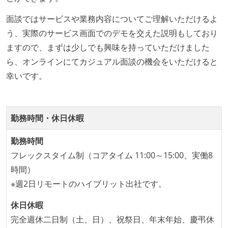
想定される複数環境での品質チェックを義務づけてい
面談ではサービスや業務内容についてご理解いただけるよ
る
う、実際のサービス画面でのデモを交えた説明もしており
アジャイル実践状況
ますので、まずは少しでも興味を持っていただけました
ら、オンラインにてカジュアル面談の機会をいただけると
1ヶ月以下の短い期間でのイテレーション開発を実践
幸いです。
している
デイリーでスタンドアップミーティング、またはそれ
に準じるチーム内の打ち合わせを行っている
勤務時間・休日休暇
継続的なデプロイ（デリバリー）を行っている
勤務時間
ワークフローの整備
フレックスタイム制（コアタイム 11:00～15:00、実働8
全てのコードをバージョン管理ツールで管理している
時間）
各メンバーが実装したコードのマージは Pull Request
※週2日リモートのハイブリット出社です。
ベースで行われる
休日休暇
自動（＝システム化され、1コマンドで実行できる）
完全週休二日制（土、日）、祝祭日、年末年始、慶弔休
ビルド、自動デプロイ環境が整備されている