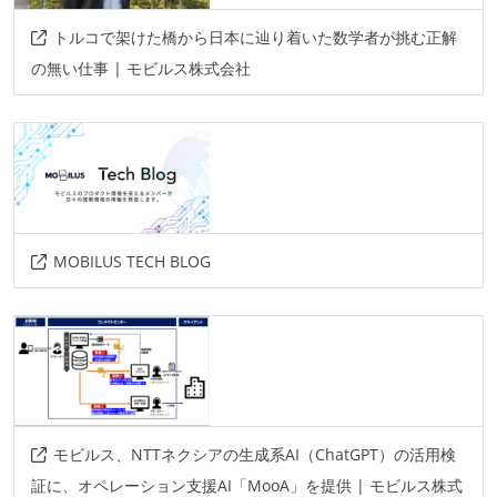
情報共有ツール
トルコで架けた橋から日本に辿り着いた数学者が挑む正解
slack
の無い仕事 | モビルス株式会社
その他
amazon-web-services
aws-ec2
asterisk
aws-lambda
その他、現場で使われている技術
MOBILUS TECH BLOG
言語
css
html
javascript
フレームワーク
react.js
モビルス、NTTネクシアの生成系AI（ChatGPT）の活用検
証に、オペレーション支援AI「MooA」を提供 | モビルス株式