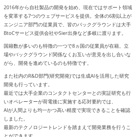
で行う
2016年から自社製品の開発を始め、現在ではサポート領域
コード品質向上のための取り組み
を変革する7つのウェブサービスを提供。全体の6割以上が
エンジニア部門の従業員で、皆のバックグラウンドは大手
本番にデプロイされるコードには、全てコードレビュ
BtoCサービス提供会社やSier出身など多岐に渡ります。
ーまたはペアプログラミングを実施している
「リファクタリングは随時行われるべき」という価値
国籍数が多いのも特徴の一つで8ヵ国の従業員が在籍。立
観をメンバー全員が共有しており、日常的に実施して
場やバックグラウンド関係なくお互いが意見を出し合いな
いる
がら、開発を進めているのも特徴です。
提出されたコードには自動的にリグレッションテスト
また社内のR&D部門(研究開発)では生成AIを活用した研究
が実行される環境が構築されている
開発も行っています。
テストの実施度
最近では大手企業のコンタクトセンターとの実証研究も行
ほとんどのプロダクトコードに単体テストを記述、実
いオペレーターが荷電後に実施する応対要約では、
施している
AIが人間よりも均一かつ高い精度で実現できることを確認
ほとんどの機能に受け入れテストを記述、実施してい
しました。
る
最新のテクノロジートレンドを踏まえて開発業務を行うこ
機能の実装と同時にテストコードを記述している
とができます。