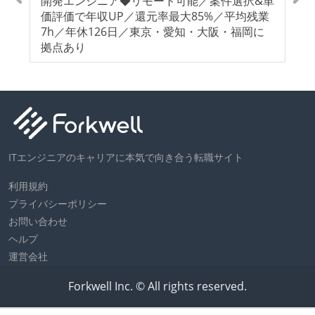
開発エンジニア◆リモート可能／案件選択&単
ク
価評価で年収UP／還元率最大85%／平均残業
能
7h／年休126日／東京・愛知・大阪・福岡に
大
拠点あり
知
ITエンジニアのキャリアに本気で向き合う転職サイト
利用規約
プライバシーポリシー
お問い合わせ
ヘルプ
運営会社
Forkwell Inc. © All rights reserved.