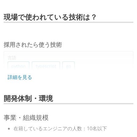
現場で使われている技術は？
採用されたら使う技術
言語
python
typescript
go
詳細を見る
フレームワーク
svelte
開発体制・環境
データベース
bigquery
postgresql
事業・組織規模
プロジェクト管理
在籍しているエンジニアの人数：10名以下
github