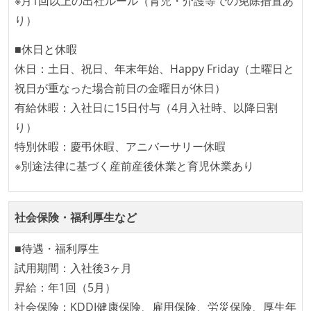
※月1回以上の出社ルール（育児・介護等での免除措置あ
設計・実装から運用までを同じ開発チームが担い、フ
り）
ロントエンド、バックエンド、インフラといった役割
■休日と休暇
の境界を超えて、個人が必要な範囲にまで染み出して
休日：土日、祝日、年末年始、Happy Friday（土曜日と
いく姿勢が根付いている
祝日が重なった場合前日の金曜日が休日）
1年以内に、技術負債を解消するためのプロジェクト
有給休暇：入社日に15日付与（4月入社時、以降日割
や、古くなったツールのリプレイスプロジェクトがボ
り）
トムアップで実施されたことがある
特別休暇：慶弔休暇、アニバーサリー休暇
OS やエディタ、IDE といった個人の環境は、各自の責
※別途法律に基づく産前産後休業と育児休業あり
任で好きなものを使うことができる
企画を決定する場に、実装を担当する開発メンバーが
参加している
社会保険・福利厚生など
タスクの見積もりは、実装を担当するメンバーが中心
となって行う
■待遇・福利厚生
全体のスケジュール管理は、途中の成果を随時確認し
試用期間：入社後3ヶ月
ながら、納期または盛り込む機能を柔軟に調整する形
昇給：年1回（5月）
で行う
社会保険：KDDI健康保険、雇用保険、労災保険、厚生年