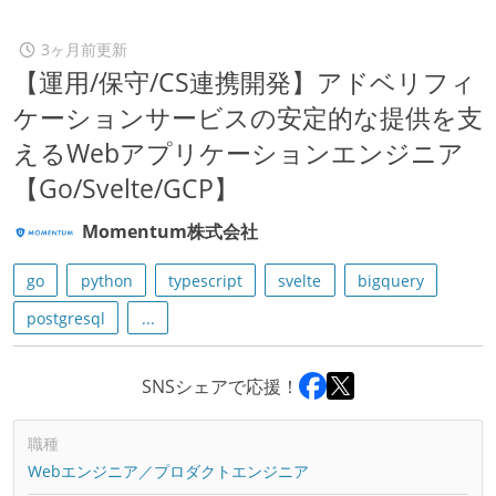
3ヶ月前更新
【運用/保守/CS連携開発】アドベリフィ
ケーションサービスの安定的な提供を支
えるWebアプリケーションエンジニア
【Go/Svelte/GCP】
Momentum株式会社
go
python
typescript
svelte
bigquery
postgresql
...
SNSシェアで応援！
職種
Webエンジニア／プロダクトエンジニア