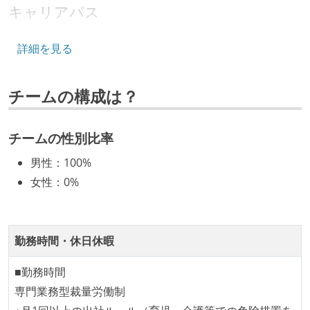
キャリアパス
情報共有ツール
エンジニアの人事評価にエンジニア経験者が関わって
詳細を見る
slack
いる
社内で、バックエンドチームからSREチームへの異動
AIツール
チームの構成は？
など、キャリア形成を目的とした職域を超えての積極
claude-code
github-copilot
的な異動が推奨され、実施されている
マネージャーやCTOと高頻度（月1程度）でキャリアに
チームの性別比率
その他
ついて話す場が設けられている
google-meet
gemini-ai-pro
github-actions
男性
：
100%
年収800万円以上のエンジニアに、マネジメントの役
pagerduty
statuscake
sentry
女性
：
0%
割を持たない人がいる
cloud-monitoring
aerospike
firestore
技術カルチャー
terraform
docker
akamai
aws
gcp
勤務時間・休日休暇
CTO またはそれに準じる、技術やワークフローの標準
化を行う役割の人・部門が存在する
■勤務時間
専門業務型裁量労働制
開発メンバーの裁量