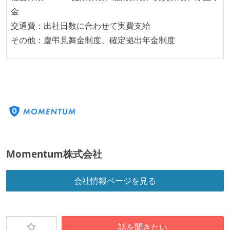
プロダクトの開発言語やフレームワークなど主要な構
金
成技術は、基本的に最新版より1年以上ビハインドし
交通費：出社日数に合わせて実費支給
ていない
その他：慶弔見舞金制度、確定拠出年金制度
コード品質向上のための取り組み
本番にデプロイされるコードには、全てコードレビュ
ーまたはペアプログラミングを実施している
「リファクタリングは随時行われるべき」という価値
観をメンバー全員が共有しており、日常的に実施して
いる
何らかのコーディング規約をチーム全体で遵守するよ
Momentum株式会社
うにしている
会社情報ページを見る
提出されたコードには自動的にリグレッションテスト
が実行される環境が構築されている
コード品質評価ツールを導入して、メンバーが常に確
認できるようにしている
話を聞きたい