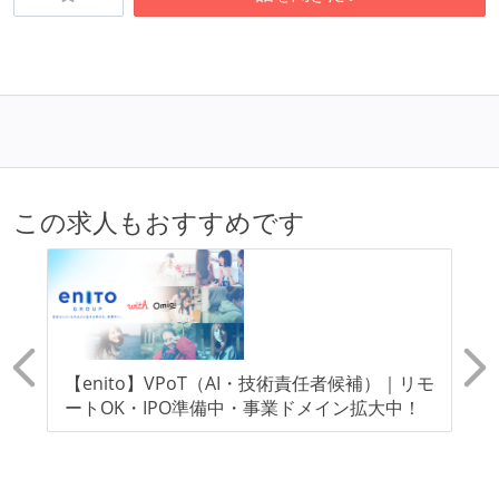
テストの実施度
機能の実装と同時にテストコードを記述している
アジャイル実践状況
1ヶ月以下の短い期間でのイテレーション開発を実践
している
この求人もおすすめです
デイリーでスタンドアップミーティング、またはそれ
に準じるチーム内の打ち合わせを行っている
ワークフローの整備
全てのコードをバージョン管理ツールで管理している
各メンバーが実装したコードのマージは Pull Request
リ
【enito】VPoT（AI・技術責任者候補）｜リモ
D
ダ
ートOK・IPO準備中・事業ドメイン拡大中！
ス
ベースで行われる
オープンな情報共有