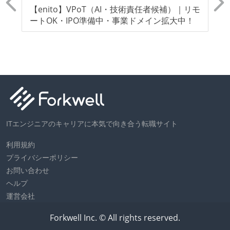
ベースで行われる
リ
【enito】VPoT（AI・技術責任者候補）｜リモ
D
ダ
ートOK・IPO準備中・事業ドメイン拡大中！
ス
オープンな情報共有
ドキュメントの整備やペアプロ、モブワークなど、ナ
レッジの共有を積極的に行っている（属人性を減らす
取り組みをしている）
大規模サービスの開発
同時接続ユーザー数（数千以上）
ITエンジニアのキャリアに本気で向き合う転職サイト
大規模テーブルあり（1テーブルあたり数千万レコー
利用規約
ド以上）
プライバシーポリシー
マイクロサービス化している
お問い合わせ
トラフィック数が多い（数千rps以上）
ヘルプ
運営会社
労働環境の自由度
Forkwell Inc. © All rights reserved.
オフィスへの通勤圏内であればフルリモートできる