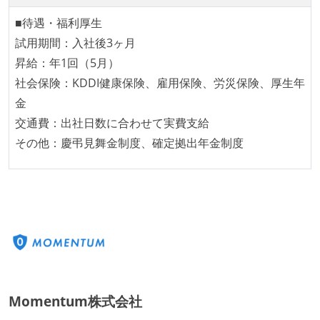
タスクの見積もりは、実装を担当するメンバーが中心
となって行う
■待遇・福利厚生
全体のスケジュール管理は、途中の成果を随時確認し
試用期間：入社後3ヶ月
ながら、納期または盛り込む機能を柔軟に調整する形
昇給：年1回（5月）
で行う
社会保険：KDDI健康保険、雇用保険、労災保険、厚生年
プロダクトの開発言語やフレームワークなど主要な構
金
成技術は、基本的に最新版より1年以上ビハインドし
交通費：出社日数に合わせて実費支給
ていない
その他：慶弔見舞金制度、確定拠出年金制度
コード品質向上のための取り組み
本番にデプロイされるコードには、全てコードレビュ
ーまたはペアプログラミングを実施している
「リファクタリングは随時行われるべき」という価値
観をメンバー全員が共有しており、日常的に実施して
いる
何らかのコーディング規約をチーム全体で遵守するよ
Momentum株式会社
うにしている