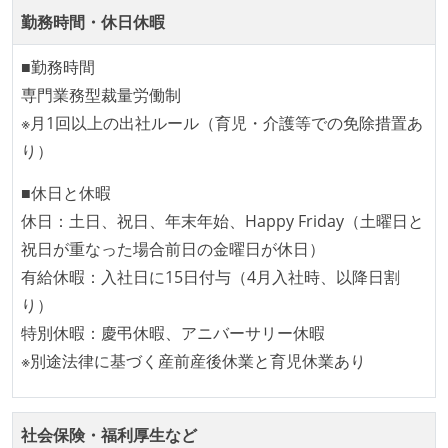
terraform
docker
akamai
aws
gcp
勤務時間・休日休暇
CTO またはそれに準じる、技術やワークフローの標準
化を行う役割の人・部門が存在する
■勤務時間
専門業務型裁量労働制
開発メンバーの裁量
※月1回以上の出社ルール（育児・介護等での免除措置あ
設計・実装から運用までを同じ開発チームが担い、フ
り）
ロントエンド、バックエンド、インフラといった役割
■休日と休暇
の境界を超えて、個人が必要な範囲にまで染み出して
休日：土日、祝日、年末年始、Happy Friday（土曜日と
いく姿勢が根付いている
祝日が重なった場合前日の金曜日が休日）
1年以内に、技術負債を解消するためのプロジェクト
有給休暇：入社日に15日付与（4月入社時、以降日割
や、古くなったツールのリプレイスプロジェクトがボ
り）
トムアップで実施されたことがある
特別休暇：慶弔休暇、アニバーサリー休暇
OS やエディタ、IDE といった個人の環境は、各自の責
※別途法律に基づく産前産後休業と育児休業あり
任で好きなものを使うことができる
企画を決定する場に、実装を担当する開発メンバーが
参加している
社会保険・福利厚生など