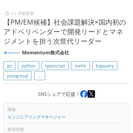
3ヶ月前更新
【PM/EM候補】社会課題解決×国内初の
アドベリベンダーで開発リードとマネ
ジメントを担う次世代リーダー
Momentum株式会社
go
python
typescript
svelte
bigquery
postgresql
...
SNSシェアで応援！
職種
エンジニアリングマネージャー
雇用形態