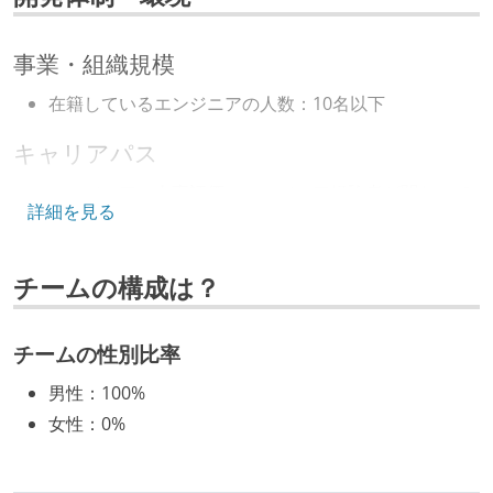
データベース
bigquery
postgresql
事業・組織規模
プロジェクト管理
在籍しているエンジニアの人数：10名以下
github
キャリアパス
情報共有ツール
エンジニアの人事評価にエンジニア経験者が関わって
詳細を見る
slack
いる
社内で、バックエンドチームからSREチームへの異動
AIツール
チームの構成は？
など、キャリア形成を目的とした職域を超えての積極
claude-code
github-copilot
的な異動が推奨され、実施されている
マネージャーやCTOと高頻度（月1程度）でキャリアに
チームの性別比率
その他
ついて話す場が設けられている
google-meet
gemini-ai-pro
github-actions
男性
：
100%
年収800万円以上のエンジニアに、マネジメントの役
pagerduty
statuscake
sentry
女性
：
0%
割を持たない人がいる
cloud-monitoring
aerospike
firestore
技術カルチャー