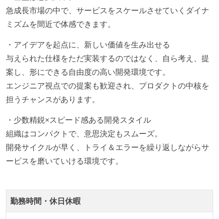
急成長市場の中で、サービスをスケールさせていくダイナ
選考プロセス
ミズムを間近で体感できます。
適性検査がある（SPIなど）
・アイデアを起点に、新しい価値を生み出せる
職業安定法に対応する記載事項
与えられた仕様をただ実装するのではなく、自ら考え、提
案し、形にできる自由度の高い開発環境です。
労働契約期間：無期雇用
エンジニア視点での提案も歓迎され、プロダクトの中核を
給与形態：月給制
担うチャンスがあります。
休日制度：完全週休2日制（土日祝休み）
休憩時間：1時間
・少数精鋭×スピード感ある開発スタイル
【フレックスタイム制を適応している】
組織はコンパクトで、意思決定もスムーズ。
固定残業時間：その他（詳細は「勤務時間・休日休
開発サイクルが早く、トライ＆エラーを繰り返しながらサ
暇」に記載）
ービスを磨いていける環境です。
試用期間：あり（3ヶ月間）
社会保険：各種社会保険完備（雇用・労災・健康・厚
生年金）
勤務時間・休日休暇
受動喫煙防止措置：敷地内禁煙（屋外に喫煙場所あ