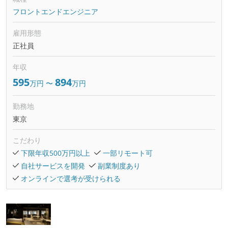
フロントエンドエンジニア
雇用形態
正社員
年収
595
894
万円
〜
万円
勤務地
東京
こだわり
下限年収500万円以上
一部リモート可
自社サービスを開発
副業制度あり
オンラインで選考が受けられる