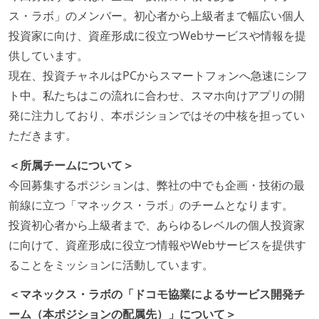
ス・ラボ」のメンバー。初心者から上級者まで幅広い個人
最新技術を追いかけるための社内勉強会が定期開催さ
投資家に向け、資産形成に役立つWebサービスや情報を提
れ、参加者が自主的に参加している
供しています。
Slack等で、最新技術の良し悪しをメンバーがよく会話
現在、投資チャネルはPCからスマートフォンへ急速にシフ
している
ト中。私たちはこの流れに合わせ、スマホ向けアプリの開
英語でコミュニケーションとる機会が社内にある
発に注力しており、本ポジションではその中核を担ってい
開発メンバーの裁量
ただきます。
設計・実装から運用までを同じ開発チームが担い、フ
＜所属チームについて＞
ロントエンド、バックエンド、インフラといった役割
今回募集するポジションは、弊社の中でも企画・技術の最
の境界を超えて、個人が必要な範囲にまで染み出して
前線に立つ「マネックス・ラボ」のチームとなります。
いく姿勢が根付いている
投資初心者から上級者まで、あらゆるレベルの個人投資家
ユーザーのニーズや課題を理解するために、開発チー
に向けて、資産形成に役立つ情報やWebサービスを提供す
ムのメンバーが、ユーザーインタビューに参加してい
ることをミッションに活動しています。
る
＜マネックス・ラボの「ドコモ協業によるサービス開発チ
労働環境の自由度
ーム（本ポジションの配属先）」について＞