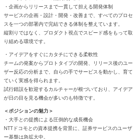
週2日リモート勤務のハイブリットワーク（週3出社）
・企画からリリースまで一貫して担える開発体制
業務時間中に中抜けできる制度がある
サービスの企画・設計・開発・改善まで、すべてのプロセ
2年以内に未就学児を子育てしながら働いていたエン
スを一つの部署内で完結できる体制を整えています。
ジニアがいる
縦割りではなく、プロダクト視点でスピード感をもって取
子育て中のエンジニアが、働き方を紹介したコンテン
り組める環境です。
ツが公開されている
・アイデアをすぐにカタチにできる柔軟性
フレックスタイム制または裁量労働制を採用している
チームの発案からプロトタイプの開発、リリース後のユー
メンバーの多様性
ザー反応の分析まで、自らの手でサービスを動かし、育て
ていく実感を得られます。
外国籍の開発メンバーがいる
試行錯誤を歓迎するカルチャーが根づいており、アイデア
開発メンバーの新卒採用を実施している
が日の目を見る機会が多いのも特徴です。
待遇・福利厚生
＜ポジションの魅力＞
イベントへの業務参加やチケット負担など、会社とし
・大手との提携による圧倒的な成長機会
て、大規模カンファレンスへの参加を支援する制度が
NTTドコモとの資本提携を背景に、証券サービスのユーザ
ある
ー基盤は急拡大中。