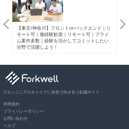
ン
【東京/神奈川】フロントorバックエンド｜リ
【
経
モート可｜微経験歓迎｜リモート可｜プライ
モ
よ
ム案件多数｜経験を活かしてコミットしたい
指
分野で活躍しよう！
ITエンジニアのキャリアに本気で向き合う転職サイト
利用規約
プライバシーポリシー
お問い合わせ
ヘルプ