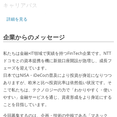
キャリアパス
エンジニアの人事評価にエンジニア経験者が関わって
詳細を見る
いる
社内で、バックエンドチームからSREチームへの異動
企業からのメッセージ
など、キャリア形成を目的とした職域を超えての積極
的な異動が推奨され、実施されている
年収800万円以上のエンジニアに、マネジメントの役
私たちは金融×IT領域で実績を持つFinTech企業です。NTT
割を持たない人がいる
ドコモとの資本提携を機に新規口座開設が急増し、成長フ
ェーズを迎えています。
技術カルチャー
日本ではNISA・iDeCoの普及により投資が身近になりつつ
取締役（社内）または執行役員として、エンジニアリ
ありますが、欧米と比べ投資比率は依然低い状況です。そ
ング部門の人間が経営に参加している
こで私たちは、テクノロジーの力で「わかりやすく・使い
社外から登壇を依頼・指名を受けるようなエンジニア
やすい」金融サービスを通じ、資産形成をより身近にする
が在籍している
ことを目指しています。
エンジニアが自発的に外部のイベントやカンファレン
今回募集するのは、企画・技術の中核である「マネック
スに登壇している