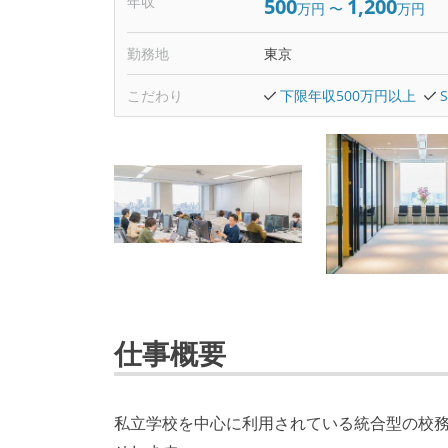
年収
500
1,200
万円
〜
万円
勤務地
東京
こだわり
下限年収500万円以上
仕事概要
私立学校を中心に利用されている統合型の校務