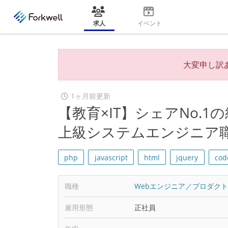
求人
イベント
大変申し訳
1ヶ月前更新
【教育×IT】シェアNo.
上級システムエンジニア
php
javascript
html
jquery
cod
職種
Webエンジニア／プロダク
雇用形態
正社員