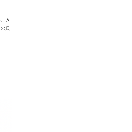
絡、入
方の負