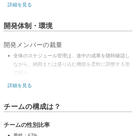
詳細を見る
フレームワーク
jquery
codeigniter
開発体制・環境
データベース
mysql
開発メンバーの裁量
ソースコード管理
全体のスケジュール管理は、途中の成果を随時確認し
git
ながら、納期または盛り込む機能を柔軟に調整する形
で行う
プロジェクト管理
コード品質向上のための取り組み
詳細を見る
github
jira
本番にデプロイされるコードには、全てコードレビュ
情報共有ツール
チームの構成は？
ーまたはペアプログラミングを実施している
confluence
slack
「リファクタリングは随時行われるべき」という価値
観をメンバー全員が共有しており、日常的に実施して
チームの性別比率
その他
いる
aws
firebase
男性
：
67%