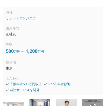
職種
サポートエンジニア
雇用形態
正社員
年収
500
1,200
万円
〜
万円
勤務地
東京
こだわり
下限年収500万円以上
SIer在籍者歓迎
自社サービスを開発