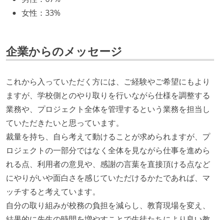
テストの実施度
女性
：
33%
想定される複数環境での品質チェックを義務づけてい
る
企業からのメッセージ
ワークフローの整備
これから入っていただく方には、ご経験やご希望にもより
全てのコードをバージョン管理ツールで管理している
ますが、学校側とのやり取りを行いながら仕様を調整する
各メンバーが実装したコードのマージは Pull Request
業務や、プロジェクト全体を管理するという業務を担当し
ベースで行われる
ていただきたいと思っています。
自動（＝システム化され、1コマンドで実行できる）
裁量を持ち、自ら考えて動けることが求められますが、プ
ビルド、自動デプロイ環境が整備されている
ロジェクトの一部分ではなく全体を見ながら仕事を進めら
コードによるインフラ構成管理（Infrastructure as
れる点、利用者の意見や、感謝の言葉を直接頂ける点など
Code）の環境が整備されている
にやりがいや面白さを感じていただけるかたであれば、マ
ッチすると考えています。
自分の取り組みが校務の負担を減らし、教育現場を変え、
結果的に先生の時間を増やすことで生徒たちにより良い教