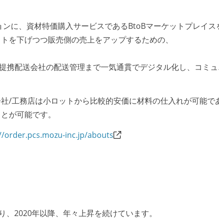
ョンに、資材特価購入サービスであるBtoBマーケットプレイス
ストを下げつつ販売側の売上をアップするための、
。
 / 提携配送会社の配送管理まで一気通貫でデジタル化し、コミ
社/工務店は小ロットから比較的安価に材料の仕入れが可能で
ことが可能です。
//order.pcs.mozu-inc.jp/abouts
り、2020年以降、年々上昇を続けています。