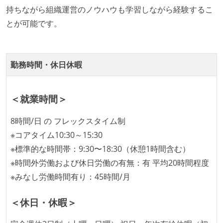
1年以内に、技術負債を解消するためのプロジェクト
持ちながら組織運営のノウハウも学習しながら経験するこ
や、古くなったツールのリプレイスプロジェクトがボ
とが可能です。
トムアップで実施されたことがある
OS やエディタ、IDE といった個人の環境は、各自の責
任で好きなものを使うことができる
勤務時間・休日休暇
企画を決定する場に、実装を担当する開発メンバーが
参加している
＜就業時間＞
タスクの見積もりは、実装を担当するメンバーが中心
となって行う
8時間/日 の フレックスタイム制
全体のスケジュール管理は、途中の成果を随時確認し
※コアタイム10:30～15:30
ながら、納期または盛り込む機能を柔軟に調整する形
※標準的な時間帯：9:30〜18:30（休憩1時間含む）
で行う
※時間外労働および休日労働の有無：有 平均20時間程度
※みなし労働時間有り：45時間/月
コード品質向上のための取り組み
＜休日・休暇＞
本番にデプロイされるコードには、全てコードレビュ
ーまたはペアプログラミングを実施している