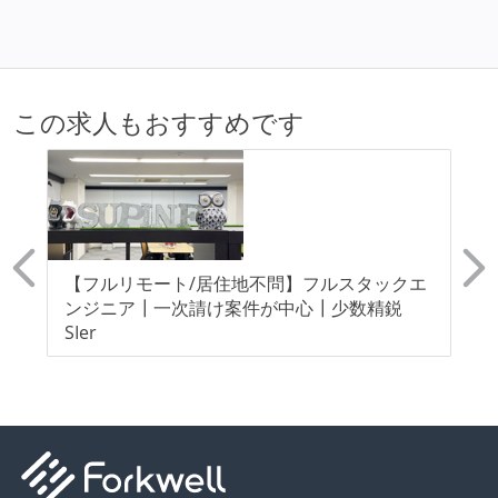
フレックスタイム制または裁量労働制を採用している
メンバーの多様性
外国籍の開発メンバーがいる
この求人もおすすめです
開発メンバーの新卒採用を実施している
待遇・福利厚生
イベントへの業務参加やチケット負担など、会社とし
て、大規模カンファレンスへの参加を支援する制度が
ン
【フルリモート/居住地不問】フルスタックエ
【
ある
を
ンジニア┃一次請け案件が中心┃少数精鋭
エ
ストックオプションまたは自社株購入支援制度がある
！
SIer
SI
選考プロセス
適性検査がある（SPIなど）
コーディングテストがある（オンラインテスト）
技術面接がある（既存コードのレビュー、DB・アーキ