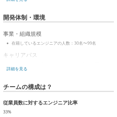
フレームワーク
react
ruby-on-rails
vue.js
開発体制・環境
データベース
amazon-aurora
dynamodb
事業・組織規模
プロジェクト管理
在籍しているエンジニアの人数：30名〜99名
github
キャリアパス
AIツール
エンジニアの人事評価にエンジニア経験者が関わって
詳細を見る
cursor
いる
社内で、バックエンドチームからSREチームへの異動
その他
チームの構成は？
など、キャリア形成を目的とした職域を超えての積極
claudecode
docker
rubymine
的な異動が推奨され、実施されている
visual-studio-code
github-actions
年収800万円以上のエンジニアに、マネジメントの役
従業員数に対するエンジニア比率
aws-codebuild
aws
割を持たない人がいる
33%