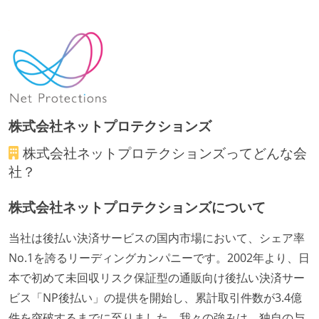
全てのコードをバージョン管理ツールで管理している
各メンバーが実装したコードのマージは Pull Request
ベースで行われる
自動（＝システム化され、1コマンドで実行できる）
ビルド、自動デプロイ環境が整備されている
コードによるインフラ構成管理（Infrastructure as
Code）の環境が整備されている
株式会社ネットプロテクションズ
株式会社ネットプロテクションズ
ってどんな会
オープンな情報共有
社？
人事情報や秘匿性の高い内容を除いて、経営陣やマネ
ージャー以上の会議での議事録が社員にも公開されて
株式会社ネットプロテクションズについて
いる
当社は後払い決済サービスの国内市場において、シェア率
KPI などチームの目標・実績値について、メンバーの
No.1を誇るリーディングカンパニーです。2002年より、日
誰もがいつでも閲覧可能になっている
本で初めて未回収リスク保証型の通販向け後払い決済サー
ドキュメントの整備やペアプロ、モブワークなど、ナ
ビス「NP後払い」の提供を開始し、累計取引件数が3.4億
レッジの共有を積極的に行っている（属人性を減らす
件を突破するまでに至りました。我々の強みは、独自の与