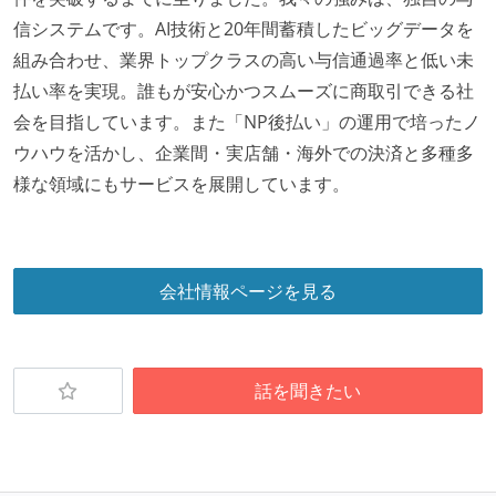
取り組みをしている）
信システムです。AI技術と20年間蓄積したビッグデータを
大規模サービスの開発
組み合わせ、業界トップクラスの高い与信通過率と低い未
テーブル数が多い (数百以上)
払い率を実現。誰もが安心かつスムーズに商取引できる社
大規模テーブルあり（1テーブルあたり数千万レコー
会を目指しています。また「NP後払い」の運用で培ったノ
ド以上）
ウハウを活かし、企業間・実店舗・海外での決済と多種多
マイクロサービス化している
様な領域にもサービスを展開しています。
1つのプロダクトを5チーム以上の開発チーム（ストリ
ームアラインド、プラットフォーム等）で分担して開
発・運用している
会社情報ページを見る
バックアップ容量（数TB以上）
労働環境の自由度
話を聞きたい
日本国内であれば、居住地は問わずにフルリモートで
きる
2年以内に未就学児を子育てしながら働いていたエン
ジニアがいる