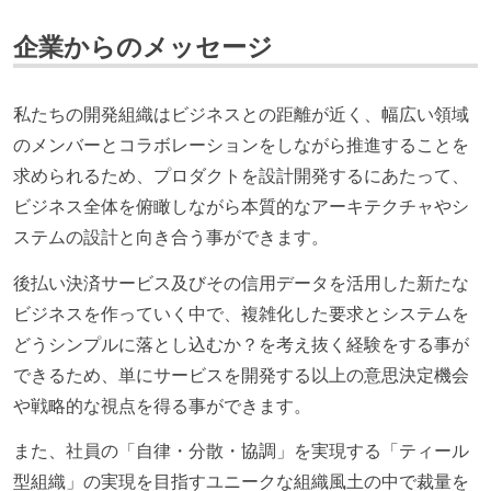
技術カルチャー
企業からのメッセージ
エンジニアが自発的に外部のイベントやカンファレン
スに登壇している
最新技術を追いかけるための社内勉強会が定期開催さ
私たちの開発組織はビジネスとの距離が近く、幅広い領域
れ、参加者が自主的に参加している
のメンバーとコラボレーションをしながら推進することを
Slack等で、最新技術の良し悪しをメンバーがよく会話
求められるため、プロダクトを設計開発するにあたって、
している
ビジネス全体を俯瞰しながら本質的なアーキテクチャやシ
ステムの設計と向き合う事ができます。
開発メンバーの裁量
後払い決済サービス及びその信用データを活用した新たな
設計・実装から運用までを同じ開発チームが担い、フ
ビジネスを作っていく中で、複雑化した要求とシステムを
ロントエンド、バックエンド、インフラといった役割
どうシンプルに落とし込むか？を考え抜く経験をする事が
の境界を超えて、個人が必要な範囲にまで染み出して
できるため、単にサービスを開発する以上の意思決定機会
いく姿勢が根付いている
や戦略的な視点を得る事ができます。
ユーザーのニーズや課題を理解するために、開発チー
ムのメンバーが、ユーザーインタビューに参加してい
また、社員の「自律・分散・協調」を実現する「ティール
る
型組織」の実現を目指すユニークな組織風土の中で裁量を