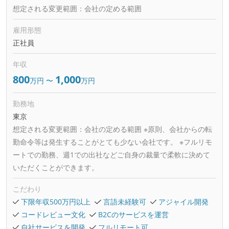
想定される変更範囲：
会社の定める範囲
雇用形態
正社員
年収
800
1,000
万円
〜
万円
勤務地
東京
想定される変更範囲：
会社の定める範囲 ※原則、会社からの転
勤命令等は発生することがとても少ない会社です。 ※フルリモ
ートでの勤務、週1での出社などご自身の裁量で柔軟に決めて
いただくことができます。
こだわり
下限年収500万円以上
言語未経験可
アジャイル開発
コードレビュー文化
B2Cのサービスを運営
自社サービスを開発
フルリモート可