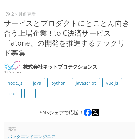
2ヶ月前更新
サービスとプロダクトにとことん向き
合う上場企業！to C決済サービス
『atone』の開発を推進するテックリー
ド募集！
株式会社ネットプロテクションズ
node.js
java
python
javascript
vue.js
react
...
SNSシェアで応援！
職種
バックエンドエンジニア