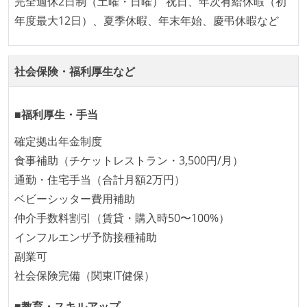
完全週休2日制（土曜・日曜） 祝日、年次有給休暇（初
「リファクタリングは随時行われるべき」という価値
年度最大12日）、夏季休暇、年末年始、慶弔休暇など
観をメンバー全員が共有しており、日常的に実施して
いる
何らかのコーディング規約をチーム全体で遵守するよ
社会保険・福利厚生など
うにしている
提出されたコードには自動的にリグレッションテスト
■福利厚生・手当
が実行される環境が構築されている
確定拠出年金制度
コード品質評価ツールを導入して、メンバーが常に確
食事補助（チケットレストラン・3,500円/月）
認できるようにしている
通勤・住宅手当（合計月額2万円）
テストの実施度
ベビーシッター費用補助
仲介手数料割引（賃貸・購入時50〜100%）
ほとんどのプロダクトコードに単体テストを記述、実
インフルエンザ予防接種補助
施している
副業可
ほとんどの機能に受け入れテストを記述、実施してい
社会保険完備（関東IT健保）
る
機能の実装と同時にテストコードを記述している
■教育・スキルアップ