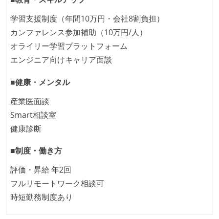
想定される複数環境での品質チェックを義務づけてい
る
学習支援制度（年間10万円・会社8割負担）
カンファレンス参加補助（10万円/人）
アジャイル実践状況
オライリー学習プラットフォーム
1ヶ月以下の短い期間でのイテレーション開発を実践
エンジニア向けキャリア面談
している
■健康・メンタル
デイリーでスタンドアップミーティング、またはそれ
に準じるチーム内の打ち合わせを行っている
産業医面談
イテレーションの最後などに、定期的にチームでふり
Smart相談室
かえりミーティングを行っている
健康診断
タスク見積もりの単位には絶対量（人日など）ではな
■制度・働き方
く相対ポイントを用い、極力複数人の意見を調整する
形で行っている
評価・昇給 年2回
継続的なデプロイ（デリバリー）を行っている
フルリモートワーク相談可
時短勤務制度あり
ワークフローの整備