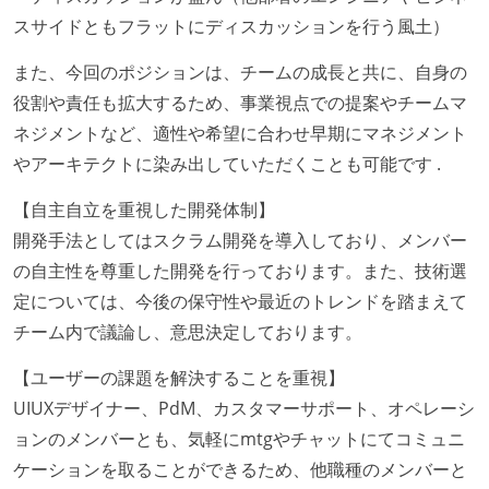
ユーザーのニーズや課題を理解するために、開発チー
スサイドともフラットにディスカッションを行う風土）
ムのメンバーが、ユーザーインタビューに参加してい
また、今回のポジションは、チームの成長と共に、自身の
る
役割や責任も拡大するため、事業視点での提案やチームマ
1年以内に、技術負債を解消するためのプロジェクト
ネジメントなど、適性や希望に合わせ早期にマネジメント
や、古くなったツールのリプレイスプロジェクトがボ
やアーキテクトに染み出していただくことも可能です .
トムアップで実施されたことがある
OS やエディタ、IDE といった個人の環境は、各自の責
【自主自立を重視した開発体制】
任で好きなものを使うことができる
開発手法としてはスクラム開発を導入しており、メンバー
企画を決定する場に、実装を担当する開発メンバーが
の自主性を尊重した開発を行っております。また、技術選
参加している
定については、今後の保守性や最近のトレンドを踏まえて
タスクの見積もりは、実装を担当するメンバーが中心
チーム内で議論し、意思決定しております。
となって行う
【ユーザーの課題を解決することを重視】
全体のスケジュール管理は、途中の成果を随時確認し
UIUXデザイナー、PdM、カスタマーサポート、オペレーシ
ながら、納期または盛り込む機能を柔軟に調整する形
ョンのメンバーとも、気軽にmtgやチャットにてコミュニ
で行う
ケーションを取ることができるため、他職種のメンバーと