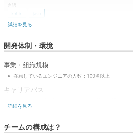
言語
kotlin
java
詳細を見る
データベース
dynamodb
realm
amazon-rds
開発体制・環境
amazon-aurora
プロジェクト管理
事業・組織規模
backlog
github
在籍しているエンジニアの人数：100名以上
情報共有ツール
キャリアパス
slack
エンジニアの人事評価にエンジニア経験者が関わって
詳細を見る
AIツール
いる
cursor
社内で、バックエンドチームからSREチームへの異動
チームの構成は？
など、キャリア形成を目的とした職域を超えての積極
その他
的な異動が推奨され、実施されている