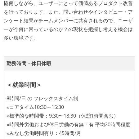
コード品質向上のための取り組み
協働しながら、ユーザーにとって価値あるプロダクト改善
を行っております。また、問い合わせやインタビュー・ア
本番にデプロイされるコードには、全てコードレビュ
ンケート結果がチームメンバーに共有されるので、ユーザ
ーまたはペアプログラミングを実施している
ーが今何に困っているのか？の現状を把握し考える機会は
何らかのコーディング規約をチーム全体で遵守するよ
多い環境です。
うにしている
提出されたコードには自動的にリグレッションテスト
が実行される環境が構築されている
勤務時間・休日休暇
テストの実施度
ほとんどのプロダクトコードに単体テストを記述、実
＜就業時間＞
施している
機能の実装と同時にテストコードを記述している
8時間/日 の フレックスタイム制
想定される複数環境での品質チェックを義務づけてい
※コアタイム10:30～15:30
る
※標準的な時間帯：9:30〜18:30（休憩1時間含む）
※時間外労働および休日労働の有無：有 平均20時間程度
アジャイル実践状況
※みなし労働時間有り：45時間/月