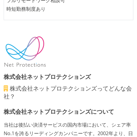
フルリモートワーク相談可
1つのプロダクトを5チーム以上の開発チーム（ストリ
時短勤務制度あり
ームアラインド、プラットフォーム等）で分担して開
発・運用している
バックアップ容量（数TB以上）
労働環境の自由度
日本国内であれば、居住地は問わずにフルリモートで
きる
2年以内に未就学児を子育てしながら働いていたエン
株式会社ネットプロテクションズ
ジニアがいる
株式会社ネットプロテクションズ
ってどんな会
フレックスタイム制または裁量労働制を採用している
社？
メンバーの多様性
株式会社ネットプロテクションズについて
外国籍の開発メンバーがいる
当社は後払い決済サービスの国内市場において、シェア率
開発メンバーの新卒採用を実施している
No.1を誇るリーディングカンパニーです。2002年より、日