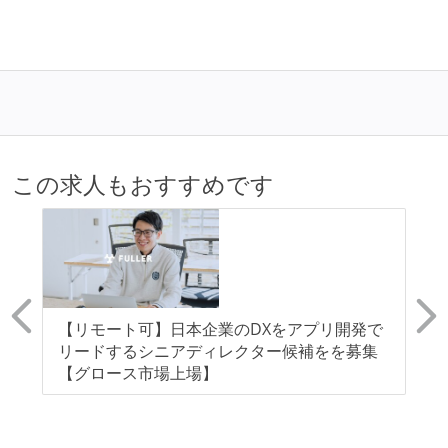
当
休日制度：完全週休2日制（土日祝休み）
主な休暇：年末年始、夏季、慶弔休暇など
休憩時間：1時間
給与形態：月給制
労働契約期間：無期雇用
試用期間：あり（3ヶ月間）
この求人もおすすめです
社会保険：各種社会保険完備（雇用・労災・健康・厚
生年金）
受動喫煙防止措置：屋内禁煙（屋内に喫煙可能室設
置）
化
【リモート可】日本企業のDXをアプリ開発で
Pl
！
リードするシニアディレクター候補をを募集
【グロース市場上場】