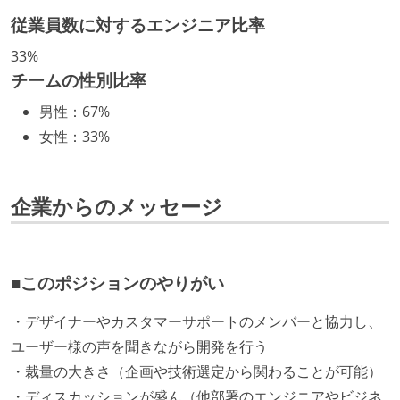
okhttp3
retrofit2
swinject
koin
rxswift
年収800万円以上のエンジニアに、マネジメントの役
従業員数に対するエンジニア比率
kotlin-coroutines
aws
claudecode
jenkins
割を持たない人がいる
33%
docker
cloud9
チームの性別比率
技術カルチャー
男性
：
67%
エンジニアが自発的に外部のイベントやカンファレン
女性
：
33%
スに登壇している
最新技術を追いかけるための社内勉強会が定期開催さ
れ、参加者が自主的に参加している
企業からのメッセージ
Slack等で、最新技術の良し悪しをメンバーがよく会話
している
開発メンバーの裁量
■このポジションのやりがい
設計・実装から運用までを同じ開発チームが担い、フ
・デザイナーやカスタマーサポートのメンバーと協力し、
ロントエンド、バックエンド、インフラといった役割
ユーザー様の声を聞きながら開発を行う
の境界を超えて、個人が必要な範囲にまで染み出して
・裁量の大きさ（企画や技術選定から関わることが可能）
いく姿勢が根付いている
・ディスカッションが盛ん（他部署のエンジニアやビジネ