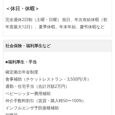
1ヶ月以下の短い期間でのイテレーション開発を実践
＜休日・休暇＞
している
デイリーでスタンドアップミーティング、またはそれ
完全週休2日制（土曜・日曜） 祝日、年次有給休暇（初
に準じるチーム内の打ち合わせを行っている
年度最大12日）、夏季休暇、年末年始、慶弔休暇など
イテレーションの最後などに、定期的にチームでふり
かえりミーティングを行っている
タスク見積もりの単位には絶対量（人日など）ではな
社会保険・福利厚生など
く相対ポイントを用い、極力複数人の意見を調整する
形で行っている
■福利厚生・手当
継続的なデプロイ（デリバリー）を行っている
確定拠出年金制度
ワークフローの整備
食事補助（チケットレストラン・3,500円/月）
通勤・住宅手当（合計月額2万円）
全てのコードをバージョン管理ツールで管理している
ベビーシッター費用補助
各メンバーが実装したコードのマージは Pull Request
仲介手数料割引（賃貸・購入時50〜100%）
ベースで行われる
インフルエンザ予防接種補助
自動（＝システム化され、1コマンドで実行できる）
副業可