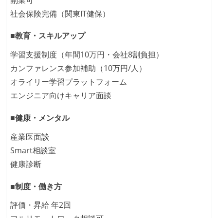
ビルド、自動デプロイ環境が整備されている
社会保険完備（関東IT健保）
オープンな情報共有
■教育・スキルアップ
人事情報や秘匿性の高い内容を除いて、経営陣やマネ
ージャー以上の会議での議事録が社員にも公開されて
学習支援制度（年間10万円・会社8割負担）
いる
カンファレンス参加補助（10万円/人）
KPI などチームの目標・実績値について、メンバーの
オライリー学習プラットフォーム
誰もがいつでも閲覧可能になっている
エンジニア向けキャリア面談
ドキュメントの整備やペアプロ、モブワークなど、ナ
■健康・メンタル
レッジの共有を積極的に行っている（属人性を減らす
取り組みをしている）
産業医面談
Smart相談室
大規模サービスの開発
健康診断
テーブル数が多い (数百以上)
■制度・働き方
大規模テーブルあり（1テーブルあたり数千万レコー
ド以上）
評価・昇給 年2回
マイクロサービス化している