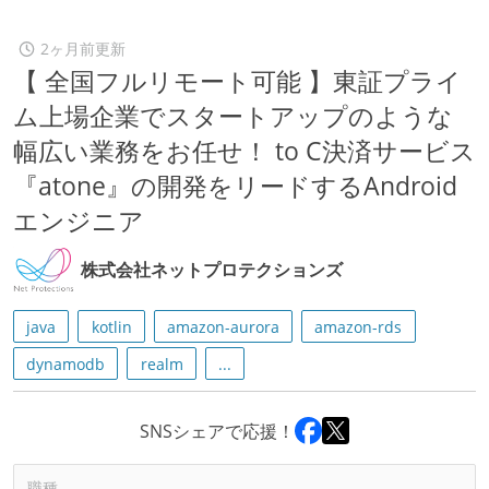
2ヶ月前更新
【 全国フルリモート可能 】東証プライ
ム上場企業でスタートアップのような
幅広い業務をお任せ！ to C決済サービス
『atone』の開発をリードするAndroid
エンジニア
株式会社ネットプロテクションズ
java
kotlin
amazon-aurora
amazon-rds
dynamodb
realm
...
SNSシェアで応援！
職種