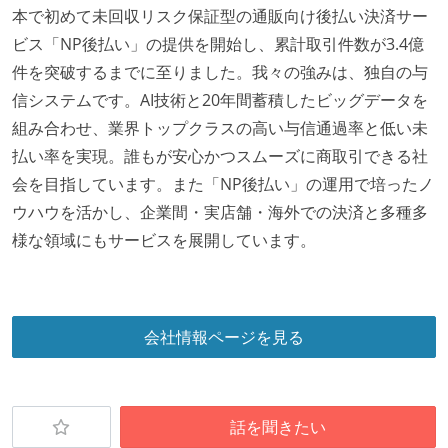
待遇・福利厚生
本で初めて未回収リスク保証型の通販向け後払い決済サー
イベントへの業務参加やチケット負担など、会社とし
ビス「NP後払い」の提供を開始し、累計取引件数が3.4億
て、大規模カンファレンスへの参加を支援する制度が
件を突破するまでに至りました。我々の強みは、独自の与
ある
信システムです。AI技術と20年間蓄積したビッグデータを
ストックオプションまたは自社株購入支援制度がある
組み合わせ、業界トップクラスの高い与信通過率と低い未
払い率を実現。誰もが安心かつスムーズに商取引できる社
選考プロセス
会を目指しています。また「NP後払い」の運用で培ったノ
適性検査がある（SPIなど）
ウハウを活かし、企業間・実店舗・海外での決済と多種多
コーディングテストがある（オンラインテスト）
様な領域にもサービスを展開しています。
技術面接がある（既存コードのレビュー、DB・アーキ
テクチャ設計の口頭試問など）
職業安定法に対応する記載事項
会社情報ページを見る
固定残業時間：月45時間分
【フレックスタイム制を適応している】
話を聞きたい
フレックスタイム制の所定労働時間：1日平均8時間相