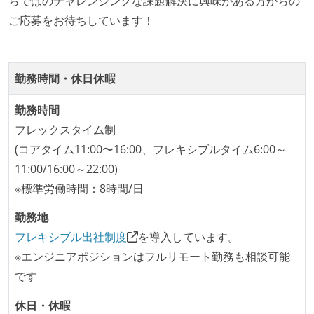
らではのチャレンジングな課題解決に興味がある方からの
ご応募をお待ちしています！
1ヶ月以下の短い期間でのイテレーション開発を実践
している
デイリーでスタンドアップミーティング、またはそれ
勤務時間・休日休暇
に準じるチーム内の打ち合わせを行っている
タスク見積もりの単位には絶対量（人日など）ではな
勤務時間
く相対ポイントを用い、極力複数人の意見を調整する
フレックスタイム制
形で行っている
(コアタイム11:00〜16:00、フレキシブルタイム6:00～
継続的なデプロイ（デリバリー）を行っている
11:00/16:00～22:00)
※標準労働時間：8時間/日
ワークフローの整備
全てのコードをバージョン管理ツールで管理している
勤務地
各メンバーが実装したコードのマージは Pull Request
フレキシブル出社制度
を導入しています。
ベースで行われる
※エンジニアポジションはフルリモート勤務も相談可能
自動（＝システム化され、1コマンドで実行できる）
です
ビルド、自動デプロイ環境が整備されている
休日・休暇