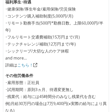
福利厚生･待遇
職業安定法に対応する記載事項
･健康保険/厚生年金/雇用保険/労災保険
･コンテンツ購入補助制度(5,000円/月)
受動喫煙防止措置：屋内禁煙
･リモート勤務手当(500円*勤務日数。上限60,000円/半
年)
･フルリモート交通費補助(15万円まで/月)
･テックチャレンジ補助(12万円まで/年)
･シックリーブ/大切な人のケア休暇
and more…
詳細は
こちら！
その他労働条件
･雇用形態：正社員
･試用期間：原則3ヵ月、待遇変更無し
･残業代：給与には45時間分のみなし残業代を含む
例)月給30万円の場合は7万9,400円(※実際の給与により異
なる)