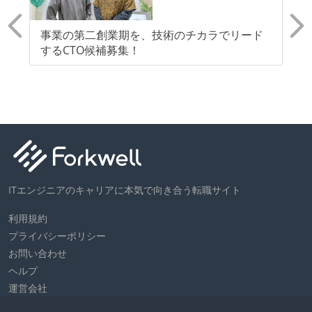
老
事業の第二創業期を、技術のチカラでリード
【
するCTO候補募集！
モ
ム
分
ITエンジニアのキャリアに本気で向き合う転職サイト
利用規約
プライバシーポリシー
お問い合わせ
ヘルプ
運営会社