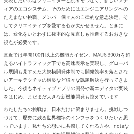
実現したいのはクリエイターと読者をつなぐ、新しいメデ
ていない
ィアのエコシステム。そのためにはエンジニアリングへの
コード品質向上のための取り組み
たえまない挑戦、メンバー個々人の自律的な意思決定、そ
してクリエイティブを愛する心が欠かせません。ときに
本番にデプロイされるコードには、全てコードレビュ
は、変化をいとわずに抜本的な見直しも推進するおおきな
ーまたはペアプログラミングを実施している
視点が必要です。
「リファクタリングは随時行われるべき」という価値
観をメンバー全員が共有しており、日常的に実施して
直近では年間100件以上の機能カイゼン、MAU6,300万を超
いる
えるハイトラフィック下でも高速表示を実現し、グローバ
提出されたコードには自動的にリグレッションテスト
ル展開も見すえた大規模開発体制でも開発効率を落とさな
が実行される環境が構築されている
いアーキテクチャの構築など様々な課題解決を行ってきま
した。今後もネイティブアプリの開発や新エディタの実装
テストの実施度
をはじめ、まだまだ大きな新機能開発も控えています。
機能の実装と同時にテストコードを記述している
わたしたちの挑戦は、日本だけに留まりません。挑戦しつ
想定される複数環境での品質チェックを義務づけてい
づけて、歴史に残る世界標準のインフラをつくりたいと思
る
っています。私たちの想いに共感してくれる方や、noteな
アジャイル実践状況