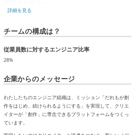
技術カルチャー
詳細を見る
CTO またはそれに準じる、技術やワークフローの標準
化を行う役割の人・部門が存在する
チームの構成は？
取締役（社内）または執行役員として、エンジニアリ
ング部門の人間が経営に参加している
従業員数に対するエンジニア比率
開発メンバーの裁量
28%
OS やエディタ、IDE といった個人の環境は、各自の責
任で好きなものを使うことができる
企業からのメッセージ
タスクの見積もりは、実装を担当するメンバーが中心
となって行う
全体のスケジュール管理は、途中の成果を随時確認し
わたしたちのエンジニア組織は、ミッション「だれもが創
ながら、納期または盛り込む機能を柔軟に調整する形
作をはじめ、続けられるようにする」を実現して、クリエ
で行う
イターが「創作」に専念できるプラットフォームをつくっ
プロダクトの開発言語やフレームワークなど主要な構
ています。
成技術は、基本的に最新版より1年以上ビハインドし