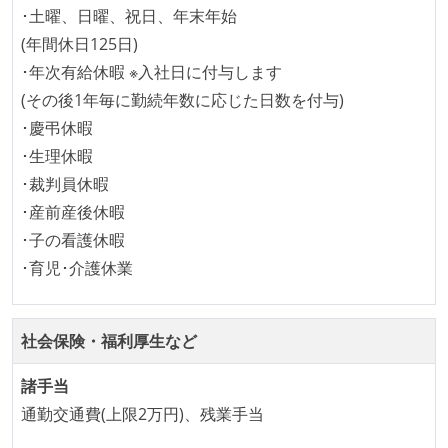
コードによるインフラ構成管理（Infrastructure as
･土曜、日曜、祝日、年末年始
Code）の環境が整備されている
(年間休日125日)
オープンな情報共有
･年次有給休暇 ※入社日に付与します
(その後1年毎に勤続年数に応じた日数を付与)
KPI などチームの目標・実績値について、メンバーの
･慶弔休暇
誰もがいつでも閲覧可能になっている
･生理休暇
労働環境の自由度
･裁判員休暇
･産前産後休暇
フレックスタイム制または裁量労働制を採用している
･子の看護休暇
メンバーの多様性
･育児･介護休業
外国籍の開発メンバーがいる
社会保険・福利厚生など
待遇・福利厚生
入社時には、各自希望のスペックの PC やディスプレ
諸手当
イが支給される
通勤交通費(上限2万円)、残業手当
ストックオプションまたは自社株購入支援制度がある