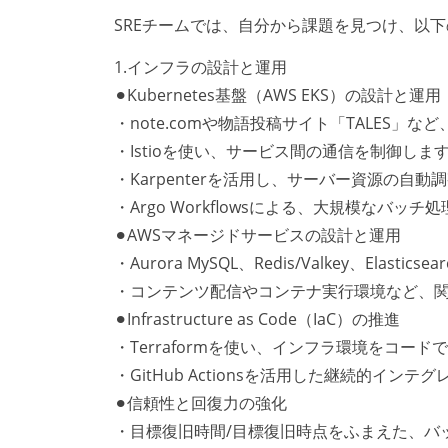
SREチームでは、自分から課題を見つけ、以
1.インフラの設計と運用
⚫︎Kubernetes基盤（AWS EKS）の設計と運用
・note.comや物語投稿サイト「TALES」
・Istioを使い、サービス間の通信を制御しま
・Karpenterを活用し、サーバー資源の自
・Argo Workflowsによる、大規模なバッ
⚫︎AWSマネージドサービスの設計と運用
・Aurora MySQL、Redis/Valkey、Ela
・コンテンツ配信やコンテナ実行環境など、
⚫︎Infrastructure as Code（IaC）の推進
・Terraformを使い、インフラ環境をコード
・GitHub Actionsを活用した継続的
⚫︎信頼性と回復力の強化
・目標復旧時間/目標復旧時点をふまえた、バ