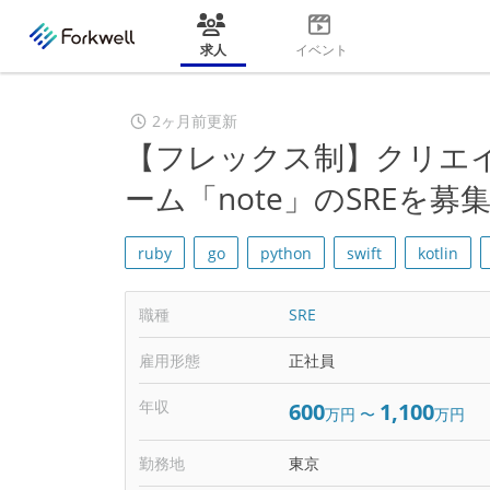
求人
イベント
2ヶ月前更新
【フレックス制】クリエ
ーム「note」のSREを
ruby
go
python
swift
kotlin
職種
SRE
雇用形態
正社員
年収
600
1,100
万円
〜
万円
勤務地
東京