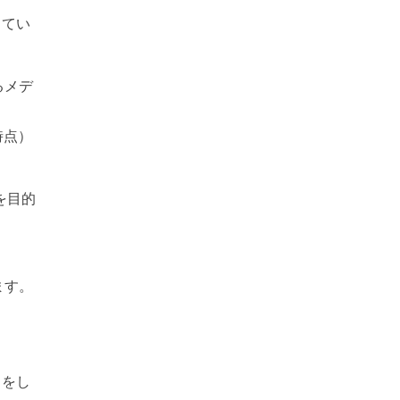
してい
るメデ
時点）
を目的
ます。
りをし