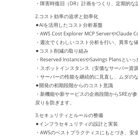
・障害時復旧（DR）計画をつくり、定期的な
2.コスト効率の追求と効率化
⚫︎AIを活用したコスト分析基盤
・AWS Cost Explorer MCP Serverや
・週次でくわしいコスト分析を行い、異常な
⚫︎コスト削減の取り組み
・Reserved InstancesやSavings P
・スポットインスタンス（安価なサーバー資
・サーバーの性能を継続的に見直し、ムダの
⚫︎開発の初期段階からのコスト意識
・新機能や新サービスの企画段階からSREが
戻りを防ぎます。
3.セキュリティとルールの整備
⚫︎インフラセキュリティの設計と実装
・AWSのベストプラクティスにもとづき、安