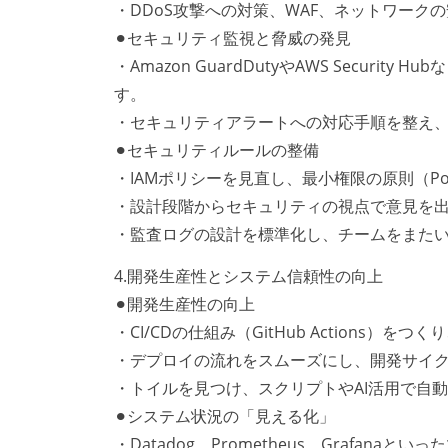
・DDoS攻撃への対策、WAF、ネットワーク
⚫︎セキュリティ監視と脅威の発見
・Amazon GuardDutyやAWS Secu
す。
・セキュリティアラートへの対応手順を整え
⚫︎セキュリティルールの整備
・IAMポリシーを見直し、最小権限の原則（P
・設計段階からセキュリティの視点で意見を
・監査ログの設計を標準化し、チームをまた
4.開発生産性とシステム信頼性の向上
⚫︎開発生産性の向上
・CI/CDの仕組み（GitHub Actions）を
・デプロイの流れをスムーズにし、開発サイ
・トイルを見つけ、スクリプトやAI活用で自
⚫︎システム状況の「見える化」
・Datadog、Prometheus、Grafa