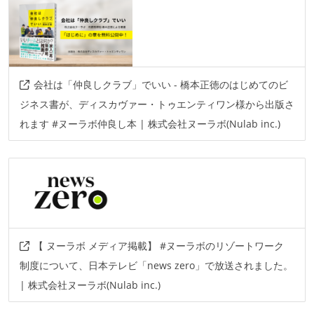
ソースコード管理
git
subversion
その他
会社は「仲良しクラブ」でいい - 橋本正徳のはじめてのビ
jenkins
sql
google-gemini
azure-chat
ジネス書が、ディスカヴァー・トゥエンティワン様から出版さ
れます #ヌーラボ仲良し本 | 株式会社ヌーラボ(Nulab inc.)
intellij
aws
pgadmin
snowflake
redash
docker
google-vertex-ai
amazon-bedrock
【 ヌーラボ メディア掲載】 #ヌーラボのリゾートワーク
制度について、日本テレビ「news zero」で放送されました。
| 株式会社ヌーラボ(Nulab inc.)