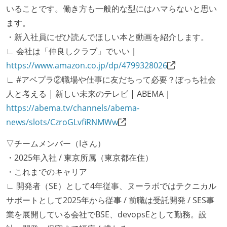
いることです。働き方も一般的な型にはハマらないと思い
ます。
・新入社員にぜひ読んでほしい本と動画を紹介します。
∟ 会社は「仲良しクラブ」でいい｜
https://www.amazon.co.jp/dp/4799328026
∟ #アベプラ②職場や仕事に友だちって必要？ぼっち社会
人と考える | 新しい未来のテレビ | ABEMA｜
https://abema.tv/channels/abema-
news/slots/CzroGLvfiRNMWw
▽チームメンバー（Iさん）
・2025年入社 / 東京所属（東京都在住）
・これまでのキャリア
∟ 開発者（SE）として4年従事、ヌーラボではテクニカル
サポートとして2025年から従事 / 前職は受託開発 / SES事
業を展開している会社でBSE、devopsEとして勤務。設