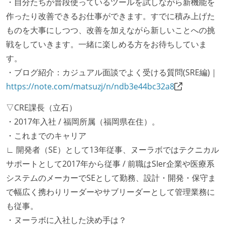
・自分たちが普段使っているツールを試しながら新機能を
作ったり改善できるお仕事ができます。すでに積み上げた
ものを大事にしつつ、改善を加えながら新しいことへの挑
戦をしていきます。一緒に楽しめる方をお待ちしていま
す。
・ブログ紹介：カジュアル面談でよく受ける質問(SRE編)｜
https://note.com/matsuzj/n/ndb3e44bc32a8
▽CRE課長（立石）
・2017年入社 / 福岡所属（福岡県在住）。
・これまでのキャリア
∟ 開発者（SE）として13年従事、ヌーラボではテクニカル
サポートとして2017年から従事 / 前職はSIer企業や医療系
システムのメーカーでSEとして勤務、設計・開発・保守ま
で幅広く携わりリーダーやサブリーダーとして管理業務に
も従事。
・ヌーラボに入社した決め手は？