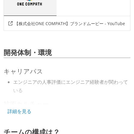
言語
python
その他
【株式会社ONE COMPATH】ブランドムービー - YouTube
amazon-opensearch-service
springboot
開発体制・環境
キャリアパス
エンジニアの人事評価にエンジニア経験者が関わって
いる
技術カルチャー
詳細を見る
CTO またはそれに準じる、技術やワークフローの標準
化を行う役割の人・部門が存在する
チームの構成は？
取締役（社内）または執行役員として、エンジニアリ