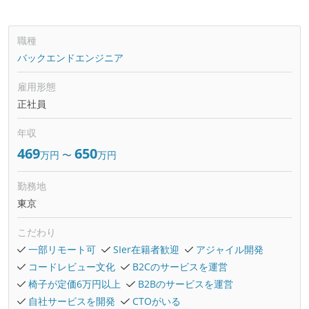
職種
バックエンドエンジニア
雇用形態
正社員
年収
469
650
万円
〜
万円
勤務地
東京
こだわり
一部リモート可
SIer在籍者歓迎
アジャイル開発
コードレビュー文化
B2Cのサービスを運営
椅子が定価6万円以上
B2Bのサービスを運営
自社サービスを開発
CTOがいる