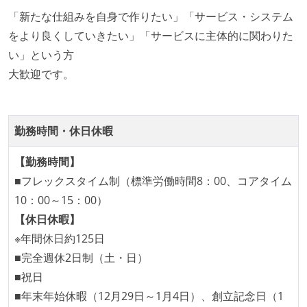
「リファクタリングは随時行われるべき」という価値
「新たな仕組みを自身で作りたい」「サービス・システム
観をメンバー全員が共有しており、日常的に実施して
をより良くしていきたい」「サービスに主体的に関わりた
いる
い」という方
大歓迎です。
アジャイル実践状況
1ヶ月以下の短い期間でのイテレーション開発を実践
している
勤務時間・休日休暇
デイリーでスタンドアップミーティング、またはそれ
に準じるチーム内の打ち合わせを行っている
【勤務時間】
継続的なデプロイ（デリバリー）を行っている
■フレックスタイム制（標準労働時間8：00、コアタイム
10：00～15：00）
ワークフローの整備
【休日休暇】
各メンバーが実装したコードのマージは Pull Request
※年間休日約125日
ベースで行われる
■完全週休2日制（土・日）
コードによるインフラ構成管理（Infrastructure as
■祝日
Code）の環境が整備されている
■年末年始休暇（12月29日～1月4日）、創立記念日（1