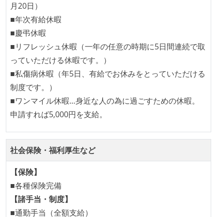
月20日）
労働環境の自由度
■年次有給休暇
フレックスタイム制または裁量労働制を採用している
■慶弔休暇
■リフレッシュ休暇（一年の任意の時期に5日間連続で取
メンバーの多様性
っていただける休暇です。）
開発メンバーの新卒採用を実施している
■私傷病休暇（年5日、有給でお休みをとっていただける
制度です。）
職業安定法に対応する記載事項
■ワンマイル休暇…身近な人の為に過ごすための休暇。
受動喫煙防止措置：屋内禁煙
申請すれば5,000円を支給。
受動喫煙防止措置：屋内禁煙（屋内に喫煙可能室設
置）
社会保険・福利厚生など
【保険】
■各種保険完備
【諸手当・制度】
■通勤手当（全額支給）