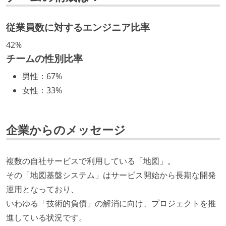
ング部門の人間が経営に参加している
従業員数に対するエンジニア比率
開発メンバーの裁量
42%
OS やエディタ、IDE といった個人の環境は、各自の責
チームの性別比率
任で好きなものを使うことができる
男性
：
67%
企画を決定する場に、実装を担当する開発メンバーが
女性
：
33%
参加している
タスクの見積もりは、実装を担当するメンバーが中心
となって行う
企業からのメッセージ
全体のスケジュール管理は、途中の成果を随時確認し
ながら、納期または盛り込む機能を柔軟に調整する形
複数の自社サービスで利用している「地図」。
で行う
その「地図基盤システム」はサービス開始から長期な開発
コード品質向上のための取り組み
運用となっており、
いわゆる「技術的負債」の解消に向け、プロジェクトを推
本番にデプロイされるコードには、全てコードレビュ
進している状況です。
ーまたはペアプログラミングを実施している