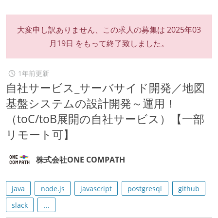
大変申し訳ありません、この求人の募集は
2025年03
月19日
をもって終了致しました。
1年前更新
自社サービス_サーバサイド開発／地図
基盤システムの設計開発～運用！
（toC/toB展開の自社サービス）【一部
リモート可】
株式会社ONE COMPATH
java
node.js
javascript
postgresql
github
slack
...