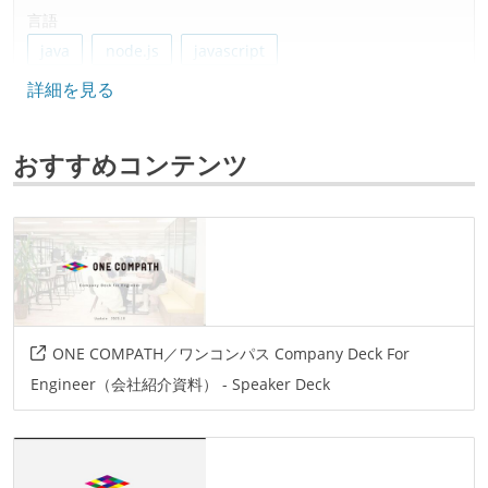
言語
java
node.js
javascript
詳細を見る
データベース
postgresql
おすすめコンテンツ
プロジェクト管理
github
情報共有ツール
slack
その他
ONE COMPATH／ワンコンパス Company Deck For
postgis
docker
aws
maplibre
Engineer（会社紹介資料） - Speaker Deck
その他、現場で使われている技術