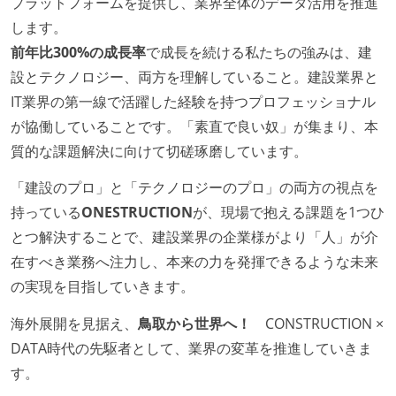
プラットフォームを提供し、業界全体のデータ活用を推進
します。
前年比300%の成長率
で成長を続ける私たちの強みは、建
設とテクノロジー、両方を理解していること。建設業界と
IT業界の第一線で活躍した経験を持つプロフェッショナル
が協働していることです。「素直で良い奴」が集まり、本
質的な課題解決に向けて切磋琢磨しています。
「建設のプロ」と「テクノロジーのプロ」の両方の視点を
持っている
ONESTRUCTION
が、現場で抱える課題を1つひ
とつ解決することで、建設業界の企業様がより「人」が介
在すべき業務へ注力し、本来の力を発揮できるような未来
の実現を目指していきます。
海外展開を見据え、
鳥取から世界へ！
CONSTRUCTION ×
DATA時代の先駆者として、業界の変革を推進していきま
す。