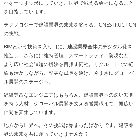
れを一つずつ形にしていき、世界で戦える会社になること
ロントエンド、バックエンド、インフラといった役割
を目指しています。
の境界を超えて、個人が必要な範囲にまで染み出して
テクノロジーで建設業界の未来を変える。ONESTRUCTION
いく姿勢が根付いている
の挑戦。
ユーザーのニーズや課題を理解するために、開発チー
ムのメンバーが、ユーザーインタビューに参加してい
BIMという技術を入り口に、建設業界全体のデジタル化を
る
推進し、さらには維持管理、スマートシティ、防災など、
OS やエディタ、IDE といった個人の環境は、各自の責
より広い社会課題の解決を目指す同社。リクルートでの経
任で好きなものを使うことができる
験も活かしながら、堅実な成長を遂げ、今まさにグローバ
企画を決定する場に、実装を担当する開発メンバーが
ル展開のステージへ。
参加している
経験豊富なエンジニアはもちろん、建設業界への深い知見
タスクの見積もりは、実装を担当するメンバーが中心
を持つ人材、グローバル展開を支える営業職まで、幅広い
となって行う
仲間を募集しています。
全体のスケジュール管理は、途中の成果を随時確認し
ながら、納期または盛り込む機能を柔軟に調整する形
地方から世界へ。その挑戦は始まったばかりです。建設業
で行う
界の未来を共に創っていきませんか？
プロダクトの開発言語やフレームワークなど主要な構