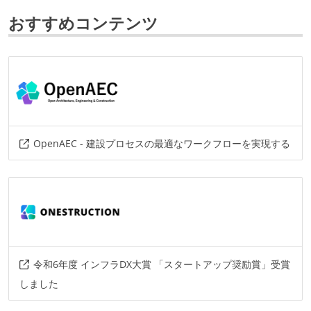
next.js
おすすめコンテンツ
プロジェクト管理
github
情報共有ツール
notion
slack
AIツール
OpenAEC - 建設プロセスの最適なワークフローを実現する
claude
codex
cursor
その他
supabase
linear
docker
bim
ifc
amazon-web-services
azure
prisma
protobuf
github-actions
令和6年度 インフラDX大賞 「スタートアップ奨励賞」受賞
しました
その他、現場で使われている技術