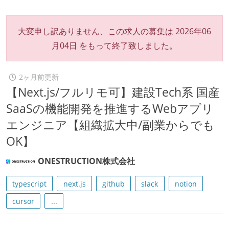
大変申し訳ありません、この求人の募集は
2026年06
月04日
をもって終了致しました。
2ヶ月前更新
【Next.js/フルリモ可】建設Tech系 国産
SaaSの機能開発を推進するWebアプリ
エンジニア【組織拡大中/副業からでも
OK】
ONESTRUCTION株式会社
typescript
next.js
github
slack
notion
cursor
...