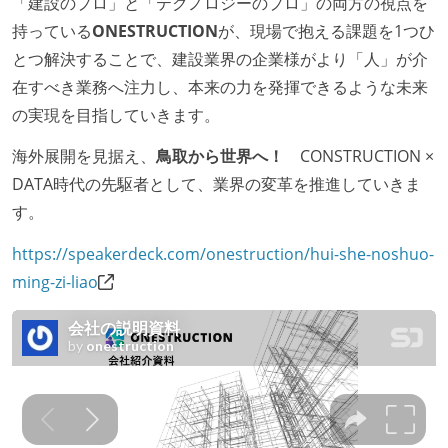
「建設のプロ」と「テクノロジーのプロ」の両方の視点を
外国籍の開発メンバーがいる
持っている
ONESTRUCTION
が、現場で抱える課題を1つひ
待遇・福利厚生
とつ解決することで、建設業界の企業様がより「人」が介
在すべき業務へ注力し、本来の力を発揮できるような未来
イベントへの業務参加やチケット負担など、会社とし
の実現を目指していきます。
て、大規模カンファレンスへの参加を支援する制度が
ある
海外展開を見据え、
鳥取から世界へ！
CONSTRUCTION ×
入社時には、各自希望のスペックの PC やディスプレ
DATA時代の先駆者として、業界の変革を推進していきま
イが支給される
す。
職業安定法に対応する記載事項
https://speakerdeck.com/onestruction/hui-she-noshuo-
受動喫煙防止措置：屋内禁煙
ming-zi-liao