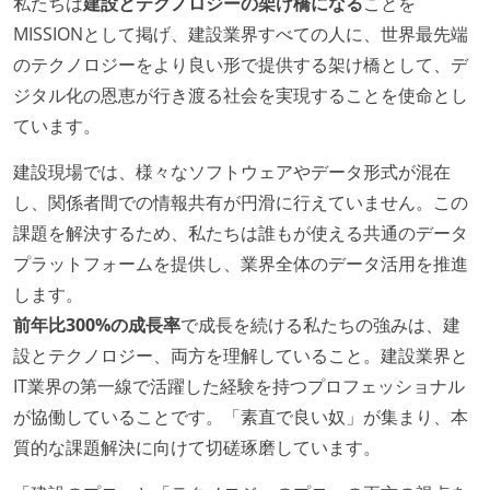
私たちは
建設とテクノロジーの架け橋になる
ことを
オープンな情報共有
MISSIONとして掲げ、建設業界すべての人に、世界最先端
のテクノロジーをより良い形で提供する架け橋として、デ
ドキュメントの整備やペアプロ、モブワークなど、ナ
ジタル化の恩恵が行き渡る社会を実現することを使命とし
レッジの共有を積極的に行っている（属人性を減らす
ています。
取り組みをしている）
建設現場では、様々なソフトウェアやデータ形式が混在
労働環境の自由度
し、関係者間での情報共有が円滑に行えていません。この
日本国内であれば、居住地は問わずにフルリモートで
課題を解決するため、私たちは誰もが使える共通のデータ
きる
プラットフォームを提供し、業界全体のデータ活用を推進
オフィスへの通勤圏内であればフルリモートできる
します。
業務時間中に中抜けできる制度がある
前年比300%の成長率
で成長を続ける私たちの強みは、建
2年以内に未就学児を子育てしながら働いていたエン
設とテクノロジー、両方を理解していること。建設業界と
ジニアがいる
IT業界の第一線で活躍した経験を持つプロフェッショナル
フレックスタイム制または裁量労働制を採用している
が協働していることです。「素直で良い奴」が集まり、本
質的な課題解決に向けて切磋琢磨しています。
メンバーの多様性