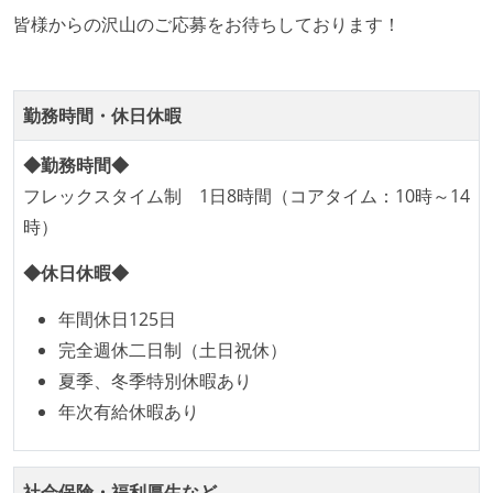
皆様からの沢山のご応募をお待ちしております！
成技術は、基本的に最新版より1年以上ビハインドし
ていない
コード品質向上のための取り組み
勤務時間・休日休暇
本番にデプロイされるコードには、全てコードレビュ
◆勤務時間◆
ーまたはペアプログラミングを実施している
フレックスタイム制 1日8時間（コアタイム：10時～14
「リファクタリングは随時行われるべき」という価値
時）
観をメンバー全員が共有しており、日常的に実施して
いる
◆休日休暇◆
何らかのコーディング規約をチーム全体で遵守するよ
年間休日125日
うにしている
完全週休二日制（土日祝休）
提出されたコードには自動的にリグレッションテスト
夏季、冬季特別休暇あり
が実行される環境が構築されている
年次有給休暇あり
アジャイル実践状況
1ヶ月以下の短い期間でのイテレーション開発を実践
社会保険・福利厚生など