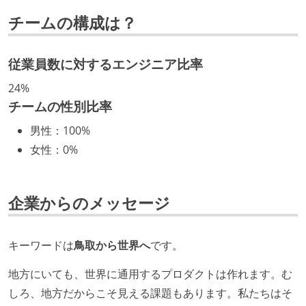
社内で、バックエンドチームからSREチームへの異動
チームの構成は？
など、キャリア形成を目的とした職域を超えての積極
的な異動が推奨され、実施されている
マネージャーやCTOと高頻度（月1程度）でキャリアに
従業員数に対するエンジニア比率
ついて話す場が設けられている
24%
チームの性別比率
技術カルチャー
男性
：
100%
CTO またはそれに準じる、技術やワークフローの標準
女性
：
0%
化を行う役割の人・部門が存在する
取締役（社内）または執行役員として、エンジニアリ
ング部門の人間が経営に参加している
企業からのメッセージ
Slack等で、最新技術の良し悪しをメンバーがよく会話
している
キーワードは
鳥取から世界へ
です。
英語でコミュニケーションとる機会が社内にある
地方にいても、世界に通用するプロダクトは作れます。む
開発メンバーの裁量
しろ、地方だからこそ見える課題もあります。私たちはそ
設計・実装から運用までを同じ開発チームが担い、フ