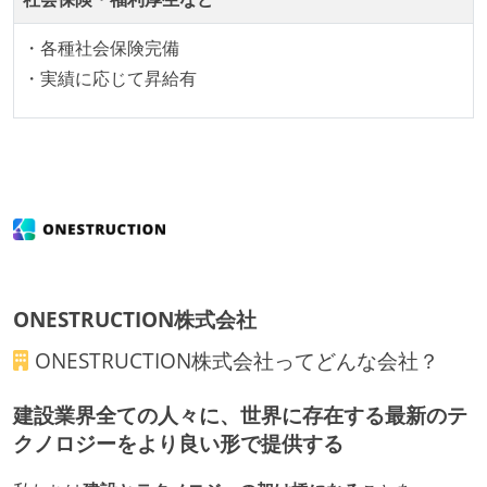
している
・各種社会保険完備
デイリーでスタンドアップミーティング、またはそれ
・実績に応じて昇給有
に準じるチーム内の打ち合わせを行っている
イテレーションの最後などに、定期的にチームでふり
かえりミーティングを行っている
タスク見積もりの単位には絶対量（人日など）ではな
く相対ポイントを用い、極力複数人の意見を調整する
形で行っている
継続的なデプロイ（デリバリー）を行っている
ワークフローの整備
ONESTRUCTION株式会社
全てのコードをバージョン管理ツールで管理している
ONESTRUCTION株式会社
ってどんな会社？
各メンバーが実装したコードのマージは Pull Request
建設業界全ての人々に、世界に存在する最新のテ
ベースで行われる
クノロジーをより良い形で提供する
自動（＝システム化され、1コマンドで実行できる）
ビルド、自動デプロイ環境が整備されている