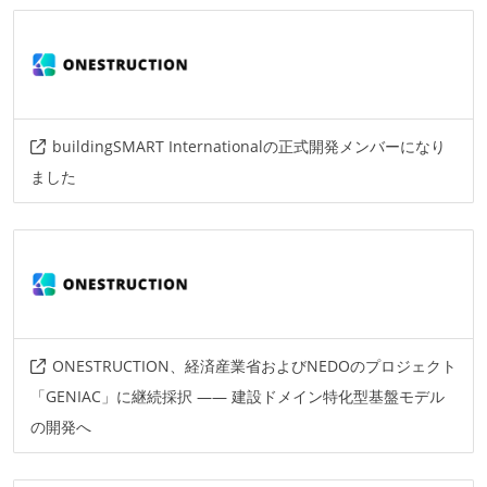
言語
python
c++
c#
その他
unreal-engine
buildingSMART Internationalの正式開発メンバーになり
ました
ONESTRUCTION、経済産業省およびNEDOのプロジェクト
「GENIAC」に継続採択 —— 建設ドメイン特化型基盤モデル
の開発へ