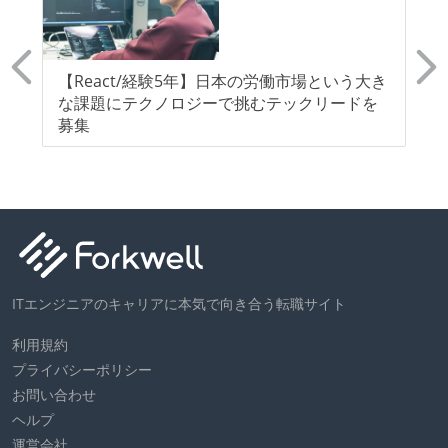
【React/経験5年】日本の労働市場という大き
シ
クス
な課題にテクノロジーで挑むテックリードを
ン
む
募集
ITエンジニアのキャリアに本気で向き合う転職サイト
利用規約
プライバシーポリシー
お問い合わせ
ヘルプ
運営会社